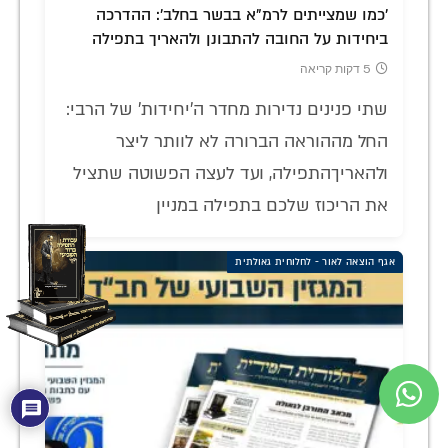
'כמו שמצייתים לרמ"א בבשר בחלב': ההדרכה
ביחידות על החובה להתבונן ולהאריך בתפילה
5 דקות קריאה
שתי פנינים נדירות מחדר ה'יחידות' של הרבי:
החל מההוראה הברורה לא לוותר ליצר
ולהאריךהתפילה, ועד לעצה הפשוטה שתציל
את הריכוז שלכם בתפילה במניין
אגף הוצאה לאור - לחלוחית גאולתית