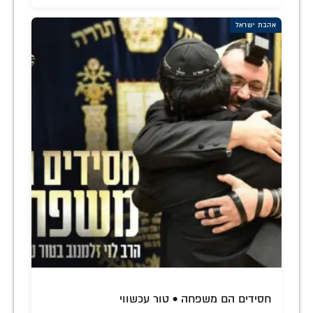
אהבת ישראל
חסידים הם משפחה • טור עכשווי