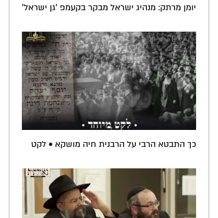
יומן מרתק: מנהיג ישראל מבקר בקעמפ 'גן ישראל'
כך התבטא הרבי על הרבנית חיה מושקא • לקט