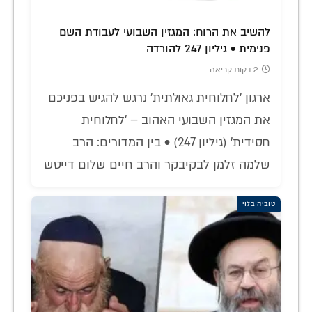
להשיב את הרוח: המגזין השבועי לעבודת השם
פנימית • גיליון 247 להורדה
2 דקות קריאה
ארגון 'לחלוחית גאולתית' נרגש להגיש בפניכם
את המגזין השבועי האהוב – 'לחלוחית
חסידית' (גיליון 247) • בין המדורים: הרב
שלמה זלמן לבקיבקר והרב חיים שלום דייטש
טוביה בלוי