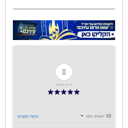
0
דירוג כתבה
הצטרף כמנוי
כְּנִיסָה לַמַעֲרֶכֶת