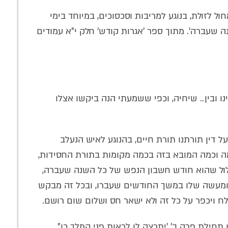
ל לזולת, בנוגע למריבות וסכסוכים, במיוחד בימי
שעברה'. מתוך ספר 'אגרות קודש' חלק י"א עמודים
נו ובין.. שיחיה, וכפי ששמעתי הנה ביקשו אצלו
על דין תורתנו תורת חיים, בהנוגע לאיש הנעלב
ה וכמה המובא בזה בכמה מקומות בתורת החסידות,
לול שהוא חודש חשבון הנפש של כל השנה שעברה,
מעשה שלו במשך החודשים שעברו, ובכל זה מבקש
ח ויכפר על כל זה ולא ישאר חס ושלום שום רושם.
תחילת פרק ב' 'יתרצה לו לראות פני המלך כו",