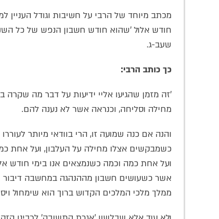
מכתב מיוחד של הרבי על חשיבות וגודל העניין למחו
חודש אלול 'שהוא חודש חשבון הנפש של כל השנה 
שעב-ג.
כך כותב הרבי:
'זה מזמן שהגיעו אליי ידיעות על דבר מה שקרה בי
מחילה וסליחה, וכנראה אשר לא נענה להם.
והנה אם כנה שמועה זו, הרי בוודאי מיותר לעוררו 
כשמבקשים אצלו מחילה על העלבון, ועל אחת כמ
ועל אחת כמה וכמה כשנמצאים אנו בימי חודש א
אשר כשעושים חשבון מההנהגה במחשבה דיבור ו
ממלך מלכי המלכים הקדוש ברוך הוא שימחול ויסל
ולא עוד אלא שבלשון 'אגרת התשובה' לרבינו הזקן 