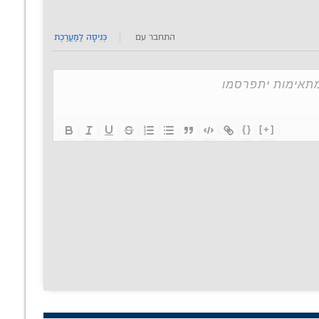
התחבר עם
כְּנִיסָה לַמַעֲרֶכֶת
{}
[+]