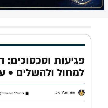
פגיעות וסכסוכים: ח
למחול ולהשלים • ע
אתר חב"ד לייב
ו׳ באלול ה׳תשפ״ג (אוגוסט 