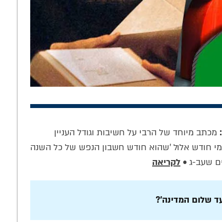
'החיינו א-ל': מה
הדרך לבנות את בית
'איכה' של גאולה:
ומד מאחורי שיר
המקדש: הציצו
איך הופכים חורבן
הגאולה המסתורי
פנימה לגיליון
לברכה? • טור
מכתב מיוחד של הרבי על חשיבות וגודל העניין
ונבואת הרבי
'לחלוחית חסידית' •
לתשעה באב
הריי"צ?
להורדה
בימי חודש אלול 'שהוא חודש חשבון הנפש של כל השנה
ים שעב-ג •
לקריאה
עד שלום המדינה'?