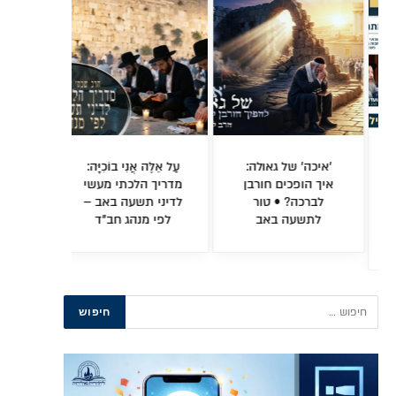
עַל אֵלֶּה אֲנִי בוֹכִיָּה:
הסוד של בית שני:
תיע
מדריך הלכתי מעשי
מדוע הנביאים סירבו
הלבן
לדיני תשעה באב –
לבנות כמו המקדש
ביו
לפי מנהג חב"ד
השלישי?
נשיא