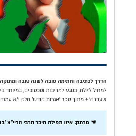
וש
דמות ה'עובד' של
אלפים נהנים
 חוש
גדול משפיעי חב"ד:
מ'לחלוחית', אלפים
ע
ע
סקירה על החסיד ר'
מחכים לה –
הדרך לכתיבה וחתימה טובה לשנה טובה ומתוקה:
ם של
הלל מפאריטש
והשותפות שלך
טש
תחולל מהפכה!
למחול לזולת, בנוגע למריבות וסכסוכים, במיוחד 
שעברה' • מתוך ספר 'אגרות קודש' חלק י"א עמוד
☚ מרתק: איזו תפילה חיבר הרבי הריי"צ 'ב