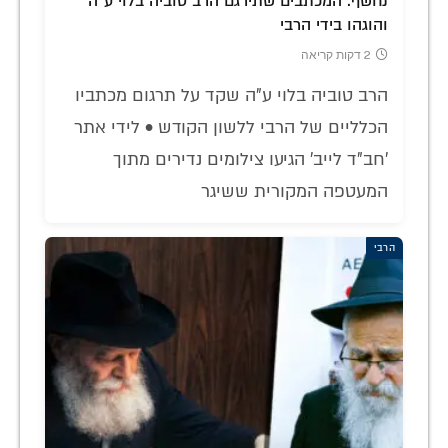
נחשף: המכתבים שתירגם הרב טוביה בלוי ע"ה
והוגהו בידי הרבי
2 דקות קריאה
הרב טוביה בלוי ע"ה שקד על תרגום מכתביו
הכלליים של הרבי ללשון הקודש • לידי אתר
'חב"ד לייב' הגיעו צילומים נדירים מתוך
המעטפה המקורית ששיגר
הרבי