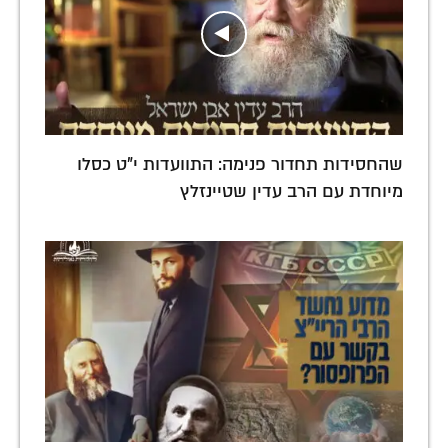
שהחסידות תחדור פנימה: התוועדות י"ט כסלו
מיוחדת עם הרב עדין שטיינזלץ