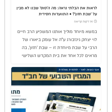
לראות את הבלתי נראה: מה ה'סוס' שבנו לא מבין
על 'שבת חזון'? • התוועדות חסידית
14 דקות קריאה
במשא מיוחד מוליך אותנו המשפיע הרב חיים
לוי יצחק גינזבורג ע"ה אל עומק ביאורו של
הרבי על שבת מיוחדת זו – שבת 'חזון', בה
מראים לכל אחד את בית המקדש השלישי
אגף הוצאה לאור - לחלוחית גאולתית