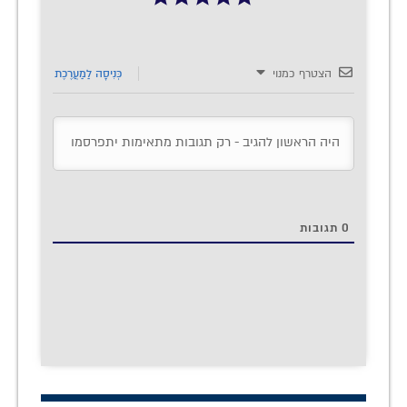
הצטרף כמנוי
כְּנִיסָה לַמַעֲרֶכֶת
0
תגובות