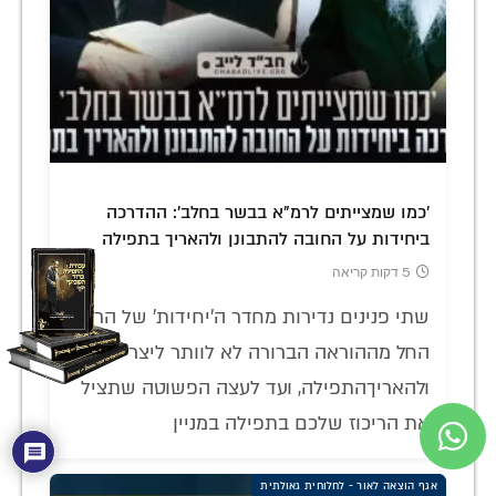
'כמו שמצייתים לרמ"א בבשר בחלב': ההדרכה
ביחידות על החובה להתבונן ולהאריך בתפילה
5 דקות קריאה
שתי פנינים נדירות מחדר ה'יחידות' של הרבי:
החל מההוראה הברורה לא לוותר ליצר
ולהאריךהתפילה, ועד לעצה הפשוטה שתציל
את הריכוז שלכם בתפילה במניין
אגף הוצאה לאור - לחלוחית גאולתית