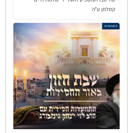
קסלמן ע"ה
התוועדות