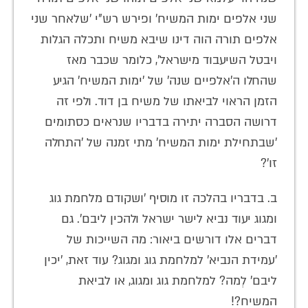
שני אלפים ימות המשיח' ופירש רש"י 'שלאחר שני
אלפים תורה הוה דינו שיבא משיח ותכלה הגלות
ויבטל השיעבוד מישראל', כלומר שכבר מאז
שהחלו ה'אלפיים שנה' של 'ימות המשיח' הגיע
הזמן הראוי לביאתו של משיח בן דוד. ולפי זה
דרושה הסברה יתירה בדבריו שנראים כסתומים
'שבתחילת ימות המשיח' מתי זמנה של 'התחלה
זו'?
ב. בדבריו בהלכה זו מוסיף 'ושקודם מלחמת גוג
ומגוג יעוד נביא לישר ישראל ולהכין ליבם'. גם
דברים אלו דורשים ביאור: מה השייכות של
'עמידת הנביא' למלחמת גוג ומגוג? עוד זאת, 'יכין
ליבם' לְמה? למלחמת גוג ומגוג, או לביאת
המשיח?!