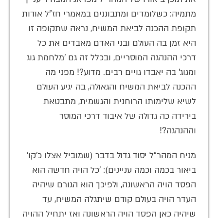
מתמיה: כשלומדים ומתבוננים במאמרי חז"ל אודות
תקופת ההכנה לביאת המשיח, נראה שתקופה זו
היא זמן בה העולם ובני האדם מאבדים את כל
דרכי ההנהגה המוסריים, ובכלל זה גם 'מלחמת גוג
ומגוג' בה יאבדו גויים רבים. מדוע?! מפני מה
ההכנה לביאת המשיח והגאולה, בה יגיע העולם
לשיא שלימותו הרוחנית והגשמית, מתבטאת
בירידה כה גדולה של איבוד דרכי המוסר
וההנהגה?!
מניח המהר"ל יסוד גדול בדבר (שמוביל אצלו כ'קו'
ביאור בכמה וכמה עניינים): 'כל הויה חדשה הוא
הפסד הויה הראשונה, ולפיכך הוא הגורם שיהיה
העדר הויה בעולם קודם שיתגלה המשיח, עד
שיהיה כאן הפסד הויה הראשונה ואז יתחיל ההויה