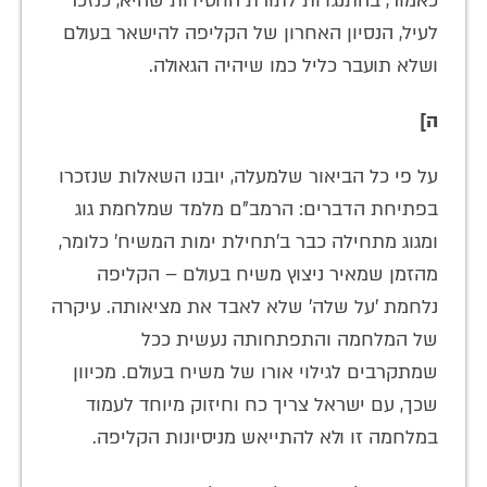
כאמור, בהתנגדות לתורת החסידות שהיא, כנזכר
לעיל, הנסיון האחרון של הקליפה להישאר בעולם
ושלא תועבר כליל כמו שיהיה הגאולה.
ה]
על פי כל הביאור שלמעלה, יובנו השאלות שנזכרו
בפתיחת הדברים: הרמב"ם מלמד שמלחמת גוג
ומגוג מתחילה כבר ב'תחילת ימות המשיח' כלומר,
מהזמן שמאיר ניצוץ משיח בעולם – הקליפה
נלחמת 'על שלה' שלא לאבד את מציאותה. עיקרה
של המלחמה והתפתחותה נעשית ככל
שמתקרבים לגילוי אורו של משיח בעולם. מכיוון
שכך, עם ישראל צריך כח וחיזוק מיוחד לעמוד
במלחמה זו ולא להתייאש מניסיונות הקליפה.