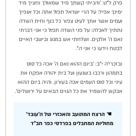
פרק ל"ט: 'והכיתי קשתך מיד שמאולך וחציך מיד
ימינך אפיל: על הרי ישראל תפול אתה וכל אגפיך
ועמים אשר אתך לעיט צפור כל כנף וחית השדה
נתתיך לאכלה: על פני השדה תפול כי אני דברתי
נאם ה' אלקים. ושלחתי אש במגוג ובישבי האיים
לבטח וידעו כי אני ה".
ובזכרי'ה י"ב: 'ביום ההוא נאם ה' אכה כל סוס
בתמהון ורכבו בשגעון ועל בית יהודה אפקח את
עיני וכל סוס העמים אכה בעורון. והיה ביום ההוא
אבקש להשמיד את כל הגוים הבאים על ירושלים'.
☚ הרצח המתועב והאכזרי של ה'עובד'
מחוליות המחבלים בפרדסי כפר חב"ד