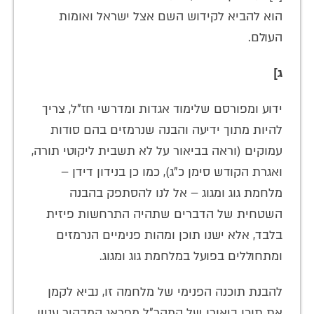
הוא להביא לקידוש השם אצל ישראל ואומות
העולם.
ג]
ידוע ומפורסם שלימוד אגדות ומדרשי חז"ל, צריך
להיות מתוך ידיעה והבנה שנרמזים בהם סודות
עמוקים (וראה בביאור על לא תשבית ליקוטי תורה,
ואגרת הקודש סימן כ"ג), כמו כן בנידון דידן –
מלחמת גוג ומגוג – אל לנו להסתפק בהבנה
השטחית של הדברים שתהיה התרחשות פיזית
בלבד, אלא ישנו תוכן ומהות פנימיים הנרמזים
ומתחוללים בפועל במלחמת גוג ומגוג.
להבנת תוכנה הפנימי של מלחמה זו, נביא לקמן
את תוכן ביאורו של המהר"ל מפראג המבהיר עניין