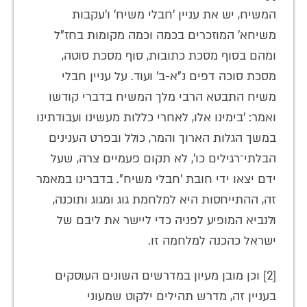
המשיח, יש את עניין 'חבלי משיח' ו'עקבות
משיחא' המוזכרים בכמה וכמה מקומות בחז"ל
ומהם בסוף מסכת כתובות, סוף מסכת סוטה,
מסכת סוכה דפים נ"א-ב' ועוד. על עניין חבלי
משיח התבטא הרבי מלך המשיח בדברי קודשו
ואמר: 'בימינו אלו, לאחרי כללות מעשינו ועבודתינו
במשך הגלות הארוך והמר, כולל ובפרט הענינים
הבלתי־רגילים כו', לא תקום פעמיים צרה, שעל
ידם יצאו ידי חובת 'חבלי משיח". בדברינו במאמר
זה, ההתייחסות היא למלחמת גוג ומגוג ותוכנה,
ולנביא המופיע לפניה כדי ליישר את ליבם של
ישראל כהכנה למלחמה זו.
[2] וכן מובן מעיון במדרשים השונים העוסקים
בעניין זה, מדרש תהילים ילקוט שמעוני