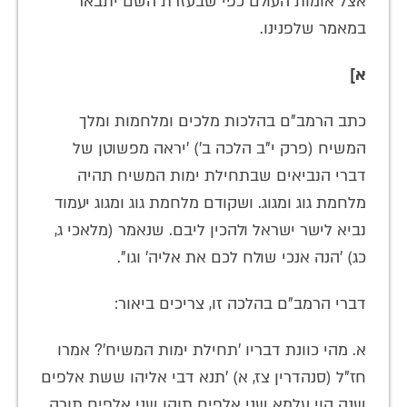
אצל אומות העולם כפי שבעזרת השם יתבאר
במאמר שלפנינו.
א]
כתב הרמב"ם בהלכות מלכים ומלחמות ומלך
המשיח (פרק י"ב הלכה ב') 'יראה מפשוטן של
דברי הנביאים שבתחילת ימות המשיח תהיה
מלחמת גוג ומגוג. ושקודם מלחמת גוג ומגוג יעמוד
נביא לישר ישראל ולהכין ליבם. שנאמר (מלאכי ג,
כג) 'הנה אנכי שולח לכם את אליה' וגו".
דברי הרמב"ם בהלכה זו, צריכים ביאור:
א. מהי כוונת דבריו 'תחילת ימות המשיח'? אמרו
חז"ל (סנהדרין צז, א) 'תנא דבי אליהו ששת אלפים
שנה הוי עלמא שני אלפים תוהו שני אלפים תורה