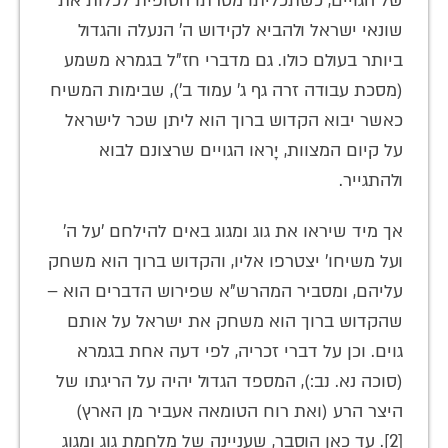
של הגויים, כשתכליתו מטרתו הסופית לכלות את
שונאי ישראל ולהביא לקידוש ה' הנעלה והגדול
ביותר בעולם כולו. גם מדברי חז"ל בגמרא משמע
(מסכת עבודה זרה גף ג' עמוד ב'), שבימות המשיח
כאשר יבוא הקדוש ברוך הוא ליתן שכר לישראל
על קיום המצוות, יָראו הגויים שרצונם לבוא
ולהתגייר.
אך מיד שיראו את גוג ומגוג באים להילחם 'על ה'
ועל משיחו' יצטרפו אליו, והקדוש ברוך הוא משחק
עליהם, ומסביר המהרש"א שפירוש הדברים הוא –
שהקדוש ברוך הוא משחק את ישראל על אותם
גוים. וכן על דברי זכריה, לפי דעה אחת בגמרא
(סוכה נא. נב:), המספד הגדול יהיה על הריגתו של
היצר הרע (ואת רוח הטומאה אעביר מן הארץ)
[2]. עד כאן הוסבר, שעניינה של מלחמת גוג ומגוג