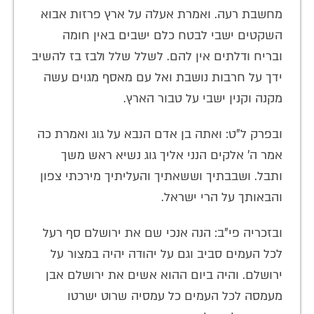
מחשבת רעה. ואמרת אעלה על ארץ פרזות אבוא
השקטים ישבי לבטח כלם ישבים באין חומה
ובריח ודלתים אין להם. לשלל שלל ולבז בז להשיב
ידך על חרבות נושבת ואל עם מאסף מגוים עשה
מקנה וקנין ישבי על טבור הארץ.
ובפרק ל"ט: ואתה בן אדם הנבא על גוג ואמרת כה
אמר ה' אלקים הנני אליך גוג נשיא ראש משך
ותבל. ושבבתיך וששאתיך והעליתיך מירכתי צפון
והבאותך על הרי ישראל.
ובזכריה פי"ב: הנה אנכי שם את ירושלם סף רעל
לכל העמים סביב וגם על יהודה יהיה במצור על
ירושלם. והיה ביום ההוא אשים את ירושלם אבן
מעמסה לכל העמים כל עמסיה שרוט ישרטו