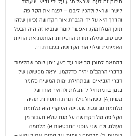
חיזוק זה לעם ישראל מגיע על ידי נביא שיעמוד
לישר ישראל ולהכין ליבם – לנצח את הקליפה,
והדרך היא על ידי הגברת אור הקדושה (כיוון שזהו
תוכן המלחמה). ואפשר לומר שנביא זה היה הבעל
שם טוב שגילה תורת החסידות, הנותנת את החיות
האמיתית וגילוי אור הקדושה בעבודת ה'.
בהתאם לתוכן הביאור עד כאן, ניתן לומר שהלימוד
בדברי הרמב"ם יהיה כדלקמן: 'יראה מפשוטן של
דברי הנביאים שבתחילת ימות המשיח כלומר,
בזמן בו מתחיל להתגלות ולהאיר אורו של
משיח[4], כשהחל גילוי תורת החסידות תהיה
מלחמת גוג ומגוג שעניינה העיקרי הוא מלחמת
הקליפה מול הקדושה על מנת שלא תעבור מן
העולם, ולה שני אופני התבטאות א) מלחמה
רוחנית, ב) מלחמה גשמית, אך התוכן אחיד והוא –