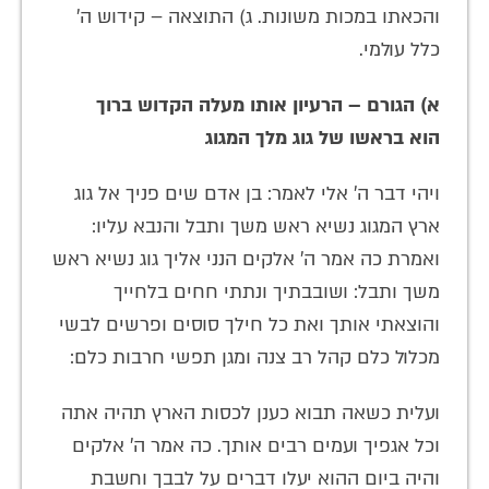
והכאתו במכות משונות. ג) התוצאה – קידוש ה'
כלל עולמי.
א) הגורם – הרעיון אותו מעלה הקדוש ברוך
הוא בראשו של גוג מלך המגוג
ויהי דבר ה' אלי לאמר: בן אדם שים פניך אל גוג
ארץ המגוג נשיא ראש משך ותבל והנבא עליו:
ואמרת כה אמר ה' אלקים הנני אליך גוג נשיא ראש
משך ותבל: ושובבתיך ונתתי חחים בלחייך
והוצאתי אותך ואת כל חילך סוסים ופרשים לבשי
מכלול כלם קהל רב צנה ומגן תפשי חרבות כלם:
ועלית כשאה תבוא כענן לכסות הארץ תהיה אתה
וכל אגפיך ועמים רבים אותך. כה אמר ה' אלקים
והיה ביום ההוא יעלו דברים על לבבך וחשבת