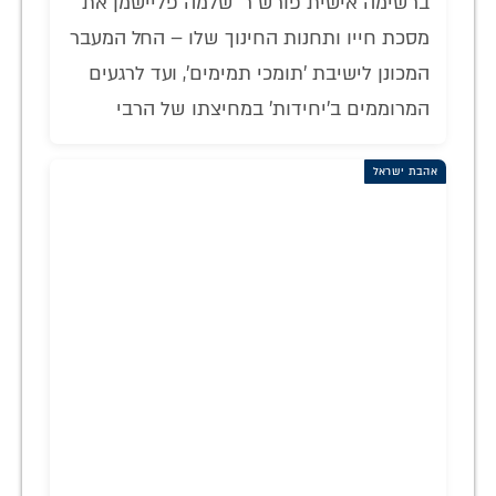
ברשימה אישית פורש ר' שלמה פליישמן את
מסכת חייו ותחנות החינוך שלו – החל המעבר
המכונן לישיבת 'תומכי תמימים', ועד לרגעים
המרוממים ב'יחידות' במחיצתו של הרבי
אהבת ישראל