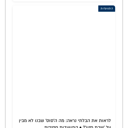
התוועדות
לראות את הבלתי נראה: מה ה'סוס' שבנו לא מבין
על 'שבת חזון'? • התוועדות חסידית