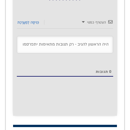
הצטרף כמנוי
כְּנִיסָה לַמַעֲרֶכֶת
0
תגובות