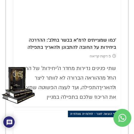
'כמו שמצייתים לרמ"א בבשר בחלב': ההדרכה
ביחידות על החובה להתבונן ולהאריך בתפילה
5 דקות קריאה
שתי פנינים נדירות מחדר ה'יחידות' של הרבי:
החל מההוראה הברורה לא לוותר ליצר
ולהאריךהתפילה, ועד לעצה הפשוטה שתציל
את הריכוז שלכם בתפילה במניין
אגף הוצאה לאור - לחלוחית גאולתית