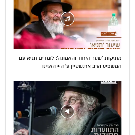
מתיקות 'שער היחוד והאמונה': לומדים תניא עם
המשפיע הרב ארנשטיין ע"ה • האזינו