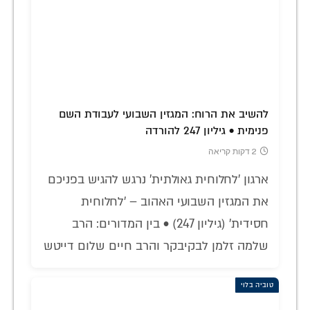
להשיב את הרוח: המגזין השבועי לעבודת השם
פנימית • גיליון 247 להורדה
2 דקות קריאה
ארגון 'לחלוחית גאולתית' נרגש להגיש בפניכם
את המגזין השבועי האהוב – 'לחלוחית
חסידית' (גיליון 247) • בין המדורים: הרב
שלמה זלמן לבקיבקר והרב חיים שלום דייטש
טוביה בלוי