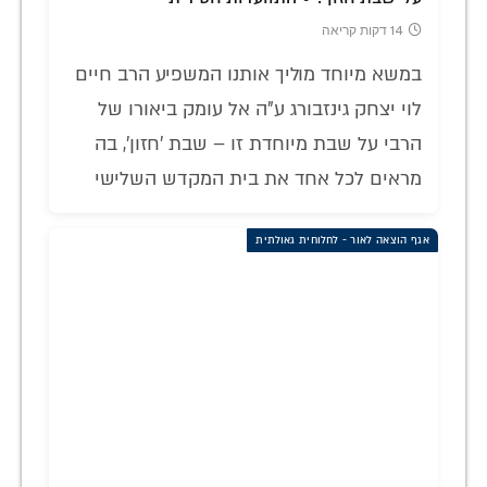
14 דקות קריאה
במשא מיוחד מוליך אותנו המשפיע הרב חיים
לוי יצחק גינזבורג ע"ה אל עומק ביאורו של
הרבי על שבת מיוחדת זו – שבת 'חזון', בה
מראים לכל אחד את בית המקדש השלישי
אגף הוצאה לאור - לחלוחית גאולתית