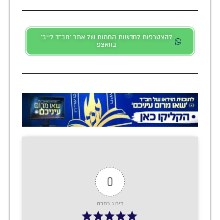
להצטרפות לחדשות החמות של אתר 'חב"ד לייב'
בוואצפ
0
דירוג כתבה