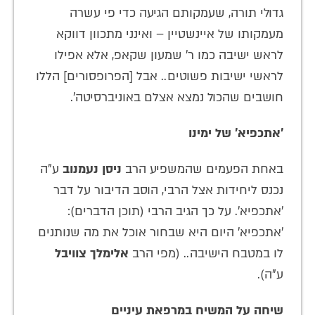
גדולי תורה, שעמקותם הגיעה כדי פי עשרה
מעמקותו של איינשטיין – ואינני מתכוון דווקא
לראש ישיבה כמו ר' שמעון שקאפ, אלא אפילו
לראשי ישיבות פשוטים.. אבל [הפרופסורים] הללו
חושבים שהכול נמצא אצלם באוניברסיטה'.
'אתכפיא' של ימינו
באחת הפעמים שהמשפיע הרב
ניסן נעמנוב
ע"ה
נכנס ליחידות אצל הרבי, הוסב הדיבור על דבר
'אתכפיא'. על כך הגיב הרבי (תוכן הדברים):
'אתכפיא' היום היא שבחור אוכל את מה שנותנים
לו במטבח הישיבה.. (מפי הרב
אלימלך צוויבל
ע"ה).
שיחה על המשיח במרפאת עיניים