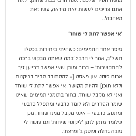
נעשה חסיד שלכם'. נענה הרבי בבת שחוק: 'למה
אתם צריכים לעשות זאת מיראה, עשו זאת
מאהבה'..
'אי אפשר לתת לי שוחד'
סיפר אחד התמימים: כשהיתי ביחידות בכסלו
תשל"ב, אמר לי הרבי: 'במה שאתה מבקש ברכה
ל'התקשרות' – ברור ומובן שאי אפשר דרייען זיך
ארום פוסט און פאסט [= להסתובב סביב בריקנות
וללא תוכן] ולהיות מקושר. אי אפשר לתת לי שוחד
ואני לא מקבל שוחד. בחור בתומכי תמימים שאינו
שומר הסדרים ולא לומד כדבעי ומתפלל כדבעי
ומתנהג כדבעי – אינני מקבל ממנו שוחד, מכך
שלומד מזמן לזמן 'ליקוטי שיחות' וגם עושה לי
טובה גדולה ועוסק ב'ופרצת'.