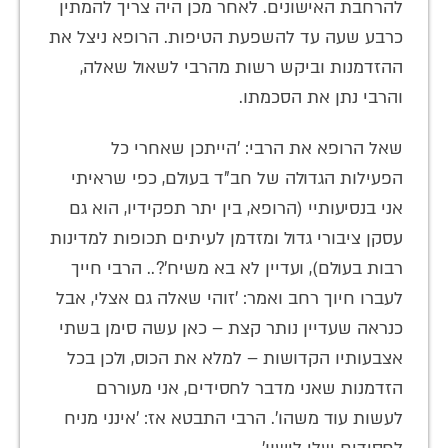
להרחבת האישונים. לאחר מכן היה צריך להמתין
כרבע שעה עד להשפעת הטיפות. הרופא ניצל את
ההזדמנות וביקש רשות מהרבי לשאול שאלה,
והרבי נתן את הסכמתו.
שאל הרופא את הרבי: 'הייתכן שאחרי כל
הפעילות הגדולה של חב"ד בעולם, כפי שראיתי
אני בנסיעותיי (הרופא, בין יתר תפקידיו, הוא גם
עסקן ציבורי גדול ומזדמן לעיתים תכופות למדינות
רבות בעולם), ועדיין לא בא משיח'?.. הרבי חייך
לעברו חיוך רחב ואמר: 'זוהי שאלה גם אצלי, אבל
כנראה שעדיין נותר קצת – כאן עשה סימן בשתי
אצבעותיו הקדושות – למלא את הכוס, ולכן בכל
הזדמנות שאני מדבר לחסידים, אני מעוררם
לעשות עוד משהו'. הרבי התבטא אז: 'אינני מניח