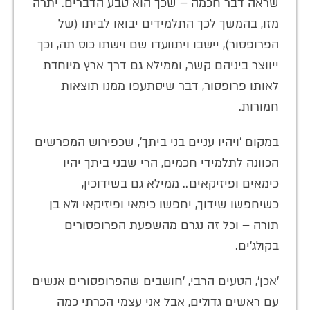
שראה דבר חכמה – שכך הוא טבע הדברים. יתרה
מזו, בהמשך לכך התלמידים יבואו לביתו (של
הפרופסור), יישבו ויתוועדו שם וישתו כוס תה, וכך
ייווצר ביניהם קשר, וממילא גם דרך ארץ מיוחדת
לאותו פרופסור, דבר שיסתעפו ממנו תוצאות
חמורות.
במקום 'ויהיו עניים בני ביתך', שכפירוש המפרשים
הכוונה לתלמידי חכמים, הרי שבני ביתך יהיו
כימאים ופיזיקאים.. ממילא גם בשידוכין,
כשיחפשו שידוך, יחפשו כימאי ופיזיקאי ולא בן
תורה – וכל זה נגרם מהשפעת הפרופסורים
בקולג'ים.
'אכן', הטעים הרבי, 'חושבים שהפרופסורים אנשים
עם ראשים גדולים, אבל אני עצמי הכרתי כמה