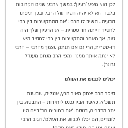
לכן הוא מציע 'רעיון': במשך ארבע שנים הקרובות
בלבד הוא לא יהיה חסיד של הרבי, ובכך תיפתר
הבעיה.. השיב לו הרבי: 'אם ההתקשרות בין רבי
לחסיד הייתה חד סטרית – אז הרעיון שלך היה
טוב; אך מאחר והתקשרות בין רבי לחסיד היא
דו-סטרית, הרי גם אם תנתק עצמך מהרבי – הרבי
לא ינתק אותך ממנו'. (מפי הרב מנחם מענדל
גרונר).
יכולים לכבוש את העולם
סיפר הרב יצחק מאיר הרץ, אנגליה, שבשנת
תשכ"א, כאשר אביו נכנס ליחידות – התבטא, בין
יתר הדברים, בנוסח: 'אם בחורים חב"דיים היו
לומדים, הם יכלו לכבוש את העולם'. הגיב הרבי
ואמר: אני הרי תובע זאת מהם!