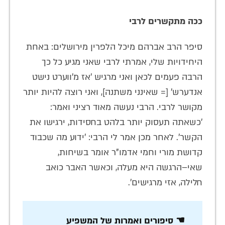
ככה מתקשרים לרבי
סיפר הרב אברהם מיכל הלפרין מירושלים: באחת
היחידויות שלי, אמרתי לרבי שאני מגיע כל כך
הרבה פעמים לכאן ואני מרגיש 'אז מ'ווערט נישט
אנדערש' [= שאינני משתנה], ואני רוצה להיות יותר
מקושר לרבי. הרבי נעשה מאוד רציני ואמר:
'כשאתה תעסוק יותר בלהט בחסידות, ירגישו את
הקשר'. לאחר מכן אמר לי הרבי: 'ידוע מה שכבוד
קדושת מורי וחמי אדמו"ר אומר בשיחות,
שאי–הרגשה היא מעלה, וכאשר האבר כואב
חלילה, אזי מרגישים'.
☚ סיפורים ואמרות של המשפיע