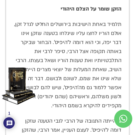
הזקן שומר על הצלם היהודי
תלמיד באחת הישיבות בירושלים החליט לגדל זקן,
אולם הוריו לחצו עליו שיגלחו בטענה שזקן אינו
דבר יפה, וכי הוא דומה ל'היפיס'. הבחור שביקר
באותה תקופה אצל הרבי, סיפר לרבי את
התלבטויותיו ואת טענות הוריו ושאל בעצתו. הרבי
השיב, שאחת המעלות של יוצאי מצרים הייתה
שלא שינו את שמם, לשונם ולבושם. דבר זה
אפשר ללמוד גם מה'היפיס', שיש להם לבושים
ולשון משלהם, וראשיהם (שהם יהודים) אפילו
מקפידים להיקרא בשמם היהודי.
1
זו הייתה התגובה של הרבי לגבי הטענה שזקן
דומה ל'היפיס'. לעצם העניין, אמר הרבי, שהזקן