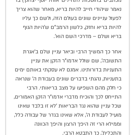
מכתבים' בהוספות לתהילים 'אוהל יוסף יצחק') בו
נאמר שיהודי חייב להיות בריא, מאחר שהוא צריך
לפעול עניינים שונים בעולם הזה, ולשם כך עליו
להיות בריא וחזק, כלשון הרמב"ם ש'היות הגוף
בריא ושלם – מדרכי השם הוא'.
אחר כך המשיך הרבי וביאר עניין שלם ב'אגרת
התשובה', שם שולל אדמו"ר הזקן את עניין
התעניות בדורותינו. אמנם לא עסקתי באותם ימים
בתעניות, נהגתי בדברים שונים בעבודת ה' שנראה
כי חלק מהם השפיעו על מצב בריאותי. הרבי
התייחס לכך והוכיח מדברי אדמו"ר הזקן האמורים,
שכל עניין שהוא נגד הבריאות 'לא זו בלבד שאינו
מועיל לעבודת ה', אלא שאינו בגדר של עבודה כלל,
וממילא הרי זה היפך הרצון והיפך הכוונה
והתכלית', כך התבטא הרבי.