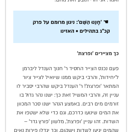
☚ 'חָנֵּנוּ הַשֵּׁם': ניגון מרומם על פרק
קכ"ג בתהילים • האזינו
כך מציירים 'ופרצת'
פעם נכנס הצייר החסיד ר' חנוך הענדל ליברמן
ל'יחידות', והרבי ביקש ממנו שיואיל לצייר ציור
המתאר 'ופרצת'! ר' הענדל ביקש שהרבי יסביר לו
עניין זה, והרבי המשיל זאת כך: ישנו נהר גדול בו
זורמים מים רבים. באמצע הנהר ישנו סכר המכוון
את המים שינועו כדרכם, וגם כדי שלא ישטפו את
השדות. זהו עניין 'ופרצת', מלשון 'פורץ גדר' –
שהמים יגיעו לשדות וישקום, וכך יגדלו פירות נאים