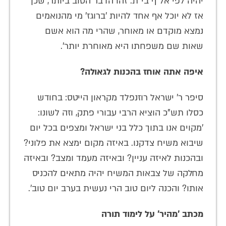
יהיה לפי אל"ף בי"ת. זהו הדבר הטוב ביותר, שכן
אז לא יוכל אף אחד להיות 'ברוגז' מי מהנואמים
נמצא מוקדם או מאוחר, שהרי מה הוא אשם
שאות שם משפחתו היא מאוחרת יותר'.
איפה אתה אוחז בהכנות לגאולה?
סיפר ר' ישראל רוזנפלד מקראון הייטס: בחודש
כסלו תש"כ הוציא הרבי עבורי פתק, וזה לשונו:
'מקוים אנו בתוך כלל בני ישראל ומצפים בכל יום
שיבוא משיח צדקנו. באיזה מקום ימצא את פלוני?
ובהכנות לאיזה עניין? ובאיזה מעמד ומצב? ובאיזה
מחלקה של צבאות המשיח יהיה מתאים להכניס
אותו? והכנה ליום טוב הרי נעשית בערב יום טוב'.
מכתב 'מהיר' על לימוד תורה