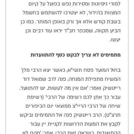
למודי ניסיונות ומסירות נפש בפועל על קיום
המצוות בהידור, לא יצטרכו להשתמש בחשמל
בשבת קודש אלא אך ורק באופן המותר. כמו כן
הביע תקווה, שמכפר חב"ד יראו עוד רבים וכן
יעשו.
מתמימים לא צריך לבקש כסף להתוועדות
בחול המועד פסח תשי"א, כאשר יצא הרבי מלך
המשיח מתפילת המנחה, פנה לרב שמואל דוד
רייטשיק ואמר: 'אם אין מה לעשות, יש להתוועד.
עבור כך אתן לכם רשימה של הרבי' (רשימת
שיחה של הרבי הריי"צ ממוצאי יום הכיפורים
תרצ"ט). הרב רייטשיק פנה אל התמימים וביקש
לקבץ את המעות הדרושות לקניית יין עבור
ההתוועדות. כשראה זאת הרבי, אמר: 'מהם לא