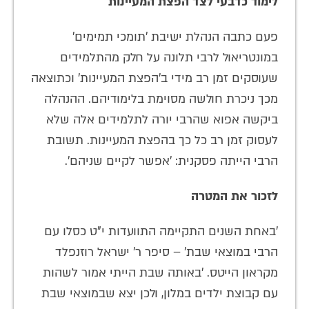
לימוד כדבעי לצד הפצת המעיינות
פעם כתבה הנהלת ישיבת 'תומכי תמימים'
במונטריאול לרבי תלונה על חלק מהתלמידים
שעוסקים זמן רב מידי ב'הפצת המעיינות' וכתוצאה
מכך ניכרת חולשה מסוימת בלימודיהם. ההנהלה
ביקשה אפוא שהרבי יורה לתלמידים אלה שלא
לעסוק זמן רב כל כך בהפצת המעיינות. תשובת
הרבי הייתה פסקנית: 'אפשר לקיים שניהם'.
לזכור את המטרה
'באחת השנים התקיימה התוועדות י"ט כסלו עם
הרבי במוצאי שבת' – סיפר ר' ישראל רוזנפלד
מקראון הייטס. 'באותה שבת הייתי אמור לשהות
עם קבוצת ילדים במלון, ולכן יצא שבמוצאי שבת