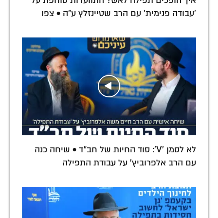
איך הופכים תפילה לאש? התוועדות סוחפת על
'עבודה פנימית' עם הרב שטיינזלץ ע"ה • צפו
לא לסמן 'V': סוד החיות של חב"ד • שיחה כנה
עם הרב אלפרוביץ' על עבודת התפילה