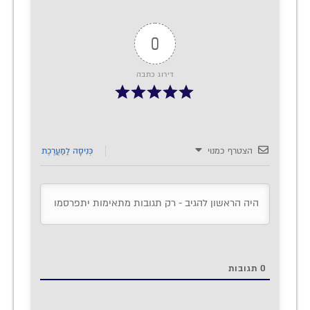
0
דירוג כתבה
הצטרף כמנוי
כְּנִיסָה לַמַעֲרֶכֶת
0
תגובות