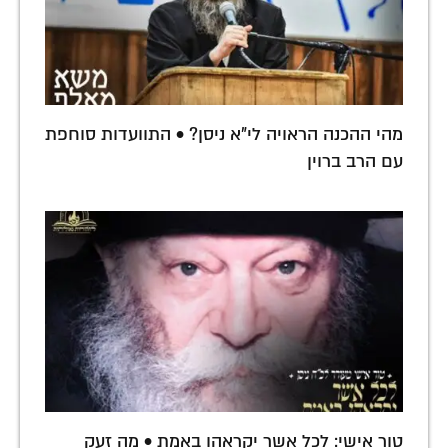
מהי ההכנה הראויה לי"א ניסן? • התוועדות סוחפת
עם הרב ברוין
טור אישי: לכל אשר יקראהו באמת • מה זעק