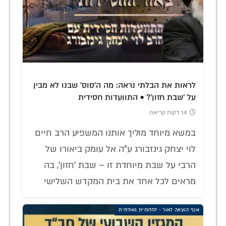
לראות את הבלתי נראה: מה ה'סוס' שבנו לא מבין
על 'שבת חזון'? • התוועדות חסידית
14 דקות קריאה
במשא מיוחד מוליך אותנו המשפיע הרב חיים
לוי יצחק גינזבורג ע"ה אל עומק ביאורו של
הרבי על שבת מיוחדת זו – שבת 'חזון', בה
מראים לכל אחד את בית המקדש השלישי
אגף הוצאה לאור - לחלוחית גאולתית