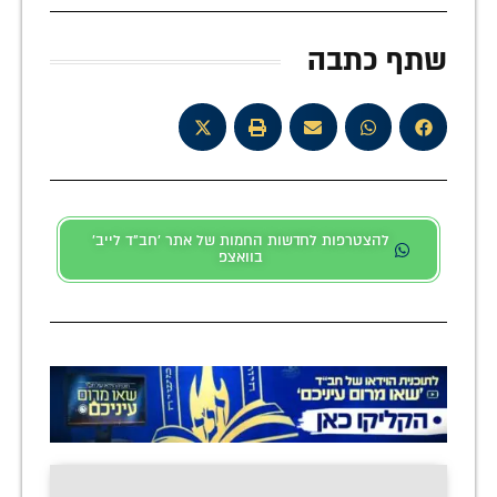
שתף כתבה
להצטרפות לחדשות החמות של אתר 'חב"ד לייב'
בוואצפ