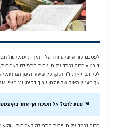
'עבודת התפילה'
התפילה הסודית
היומ
לפניכם טור אישי מיוחד על הזמן המינמלי של תפ
בדור השביעי •
בחברון: כשהרבי
נפת
דורנו • רבות נכתב על חשיבות התפילה באריכות, 
אנקדוטות מהפאנל
הריי"צ זעק על קברי
תיארה
ההיסטורי
האבות במערת
את אי
לכל דברי אדמו"ר הזקן על שיעור הזמן המינימלי 
המכפילה – ברוסית
של אב
אך מעניין מאוד שבשולחן ערוך בסימן נ"ג מציין א
☚ נוסע לרבי? אל תשכח אף אחד בקינגסטון 
רבות נכתב על חשיבות התפילה באריכות, שהוא דבר