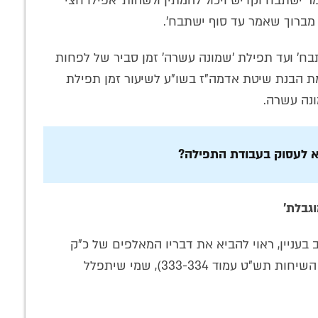
ר ישתבח וקדיש ויכול להמתין ולשהות 'אפילו חצי
 מברוך שאמר עד סוף ישתבח'.
שתבח' ועד תפילת 'שמונה עשרה' זמן סביר של לפחות
שלמת הבנת שיטת אדמה"ז בשו"ע לשיעור זמן תפילת
א לעסוק בעבודת התפילה?
גבלת'
 בעניין, ראוי להביא את דבריו המאלפים של כ"ק
אדמו"ר הריי"צ נ"ע בשיחה בי"ג תמוז תש"ט (ספר השיחות תש"ט עמוד 333-334), שמי שיתפלל