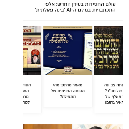
עולם החסידות בעידן החדש: אלפי
מור
התכתבויות במיזם ה-AI 'בינה גאולתית'
הו
תו
הסוד למוטיבציה:
הבכי המזעזע של ר'
זווית א
המגזין השבועי
שלמה חיים בעיצומו
משחק '
מרתק וגדוש •
של הלילה
הרבי
לקריאה והורדה