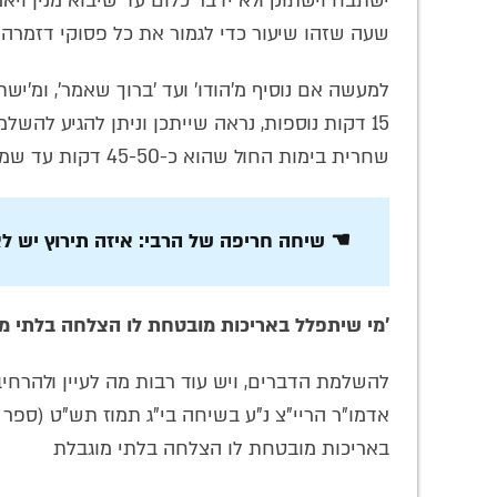
ישתבח וישתוק ולא ידבר כלום עד שיבוא מנין ויאמ
שעה שזהו שיעור כדי לגמור את כל פסוקי דזמרה
למעשה אם נוסיף מ'הודו' ועד 'ברוך שאמר', ומ'י
15 דקות נוספות, נראה שייתכן וניתן להגיע לה
שחרית בימות החול שהוא כ-45-50 דקות עד שמונה עשרה.
☚ שיחה חריפה של הרבי: איזה תירוץ יש ל
'מי שיתפלל באריכות מובטחת לו הצלחה בלתי מו
להשלמת הדברים, ויש עוד רבות מה לעיין ולהרחיב
באריכות מובטחת לו הצלחה בלתי מוגבלת