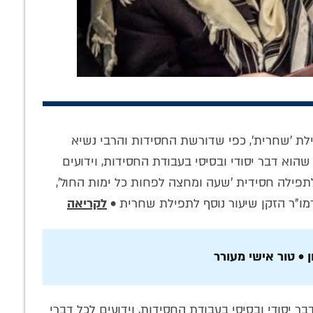
נים האישיים
'אפילו האבנים
מתיקות 'שער היחוד
ילת 'שחרית', כפי שדורשת החסידות והרבי נשיא
חים: כיצד
רקדו': הבכיות,
והאמונה': לומדים
שהוא דבר יסודי ובסיסי בעבודת החסידות, וידועים
 הרבנית חנה
הריקודים וסודות
תניא עם המשפיע
שיותו הנדירה
הקבלה של ר' לוי'ק
הרב ארנשטיין ע"ה •
לתפילה חסידית 'שעה ומחצה לפחות כל ימות החול',
יו של הרבי?
• הצצה לחייו
האזינו
דמו"ר הזקן שיעור נוסף לתפילת שחרית •
לקריאה
• טור אישי מעורר
 יסודי ובסיסי בעבודת החסידות, וידועים לכל דברי