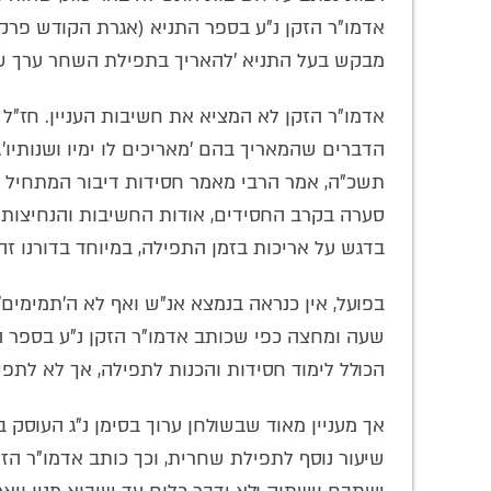
אדמו"ר הזקן נ"ע בספר התניא (אגרת הקודש פרק א
מבקש בעל התניא 'להאריך בתפילת השחר ערך שע
אדמו"ר הזקן לא המציא את חשיבות העניין. חז"ל
הדברים שהמאריך בהם 'מאריכים לו ימיו ושנותיו'.
תשכ"ה, אמר הרבי מאמר חסידות דיבור המתחיל '
סערה בקרב החסידים, אודות החשיבות והנחיצות ש
בדגש על אריכות בזמן התפילה, במיוחד בדורנו זה
בפועל, אין כנראה בנמצא אנ"ש ואף לא ה'תמימים'
שעה ומחצה כפי שכותב אדמו"ר הזקן נ"ע בספר ה'
הכולל לימוד חסידות והכנות לתפילה, אך לא לתפיל
אך מעניין מאוד שבשולחן ערוך בסימן נ"ג העוסק ב'
שיעור נוסף לתפילת שחרית, וכך כותב אדמו"ר הזקן