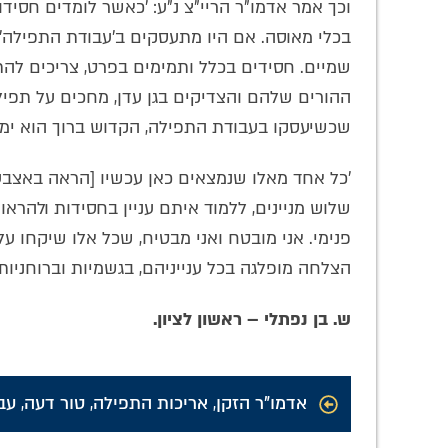
וכך אמר אדמו"ר הריי"צ נ"ע: 'כאשר לומדים חסיד
בכלי מאוסה. אם היו מתעסקים ב'עבודת התפילה',
שמיים. חסידים בכלל ותמימים בפרט, צריכים להתח
ההורים שלהם והצדיקים בגן עדן, מחכים על תפיל
שכשיעסקו בעבודת התפילה, הקדוש ברוך הוא ימ
'כל אחד מאלו שנמצאים כאן עכשיו [הראה באצבע
שלוש מניינים, ללמוד איתם עניין בחסידות ולהראו
פנימי. אני מובטח ואני מבטיח, שכל אלו שיקחו ע
הצלחה מופלגה בכל ענייניהם, בגשמיות וברוחניות
ש. בן נפתלי – ראשון לציון.
אדמו"ר הזקן
,
אריכות התפילה
,
טור דעה
,
עב