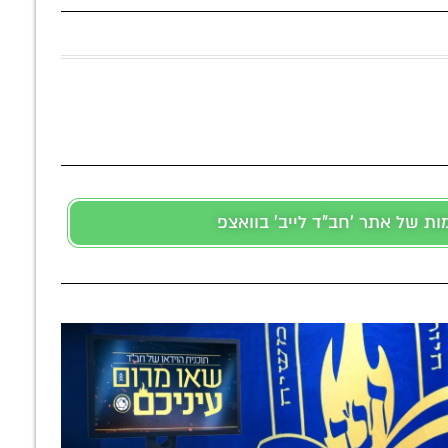
 של אתר 'חב"ד לייב' בוואצפ