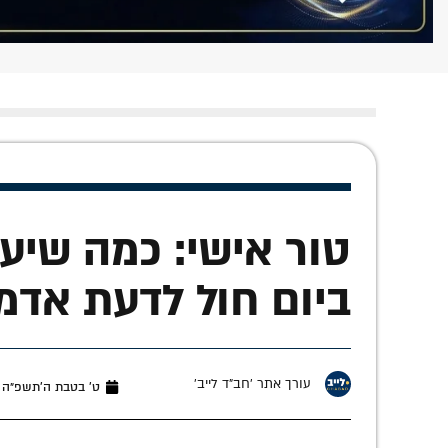
טור אישי: כמה שיע
ביום חול לדעת אדמ
עורך אתר 'חב"ד לייב'
ט׳ בטבת ה׳תשפ״ה (ינואר 