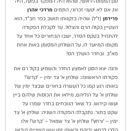
סגן הממונה-ראשי, שהוא היה המפקד בפועל, היה
אז, אם לא יטעני זכרוני, התמים
מרדכי אהרן
פרידמן
(ז"ל) שהיה בזקנותו תושב כפר חב"ד, הוא
הצטיין בקולו הרם והצלול. עד לקבלת הפקודה
להתחיל בטקס הסדר, ישבו הבחורים כל אחד על
מקומו המיועד לו, על השולחן המסומן באות אחת
מא"ב. ובחדר הושלך הס!
והנה יצא הסגן לאמצע החדר והשמיע בקול רם את
פקודתו הראשונה: שולחן א' צד ימין – 'קדש'!
באותו רגע קמו כל העשרה בחורים שבצד ימין של
שולחן א' על רגליהם, מילאו את הכוסות שלהם ביין
ועשו קידוש. כל שאר הנוכחים בחדר שמרו על
שקט בתור. נתקבלה הפקודה השניה: שולחן א' צד
ימין – 'ורחץ'! שולחן א' צד שמאל – 'קדש'! אלו
הלכו לרחוץ ידיהם ובאותו זמן עשו השניים קידוש.