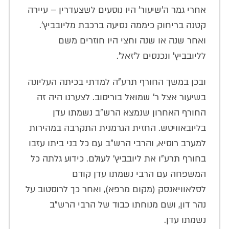
אחרי גמר ה'שיעור' היו נוסעים לשצעדרין – עיירה
קטנה בריחוק כיממה נסיעה ברכבת מליובביץ'.
ואחר שנה או שנה וחצי היו חוזרים משם
לליובביץ' ונכנסים ל'זאל'.
ובכן במשך החורף תרע"ה למדתי בכיתה העליונה
בשיעור אצל ר' שמואל בוריסוב. לצערנו היה זה
החורף האחרון שנמצא הרש"ב נשמתו עדן
בליובאוויטש. החזית הגרמנית התקרבה במהירות
למערב רוסיא, והרבי הרש"ב עם כל בני ביתו עזבו
בחורף תרע"ו את ליובביץ' לעולם. כידוע גלתה כל
המשפחה עם הרבי נשמתו עדן קודם
לסלאוויאנסק (מקום מרפא), ואחר כך לרוסטוב על
נהר דון, ושם מנוחתו כבוד של הרבי הרש"ב
נשמתו עדן.