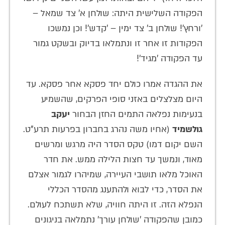
הפקודה השלישית היתה: שולחן א' צד שמאל –
'ורחץ'! שולחן ב' צד ימין – 'קדש'! וכן נמשכו
הפקודות זו אחר זו ונתמלאו בדיוק ובשקט גמור
עד הפקודה 'מגיד'!
את ההגדה אמרו כולם יחד פסקא אחר פסקא. עד
היום מצלצלים באזני סופי הפרקים, שהשמיע
בנעימות נפלאה התמים החזן הבחור
יעקב
גולשמיד
(אחיו משה נהרג בחברון בפרעות תרע"ט.
השם יקום דמו) טקס הסדר היה מרגש ומרשים
מאוד, ונמשך עד חצות הלילה ממש. את חדר
האוכל מלאו תושבי העיירה, שמיהרו לגמור אצלם
את הסדר, כדי לבוא ולהתענג מהסדר הכללי
הנפלא הזה. זו היתה חוויה, שלא תשתכח לעולם.
כמובן שהפקודה 'שולחן עורך' נתמלאה בניגונים