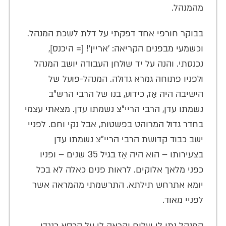
מהמנהל.
בבוקר חורפי אחד דפקתי על דלת לשכת המנהל.
וכשמעי מבפנים הקריאה: 'אריין'! [= היכנס],
נכנסתי. והנה על יד שולחן העבודה יושב המנהל
ולפניו פתוחה גמרא גדולה. המנהל-פועל של
הישיבה היה אַז, כידוע, בנו של הרבי הרש"ב
נשמתו עדן, הרבי הריי"צ נשמתו עדן. מצאתי עצמי
בחדר גדול המרוהט בפשטות, אבל נקי וחם. לפניי
ישב כבוד קדושת הרבי הריי"צ נשמתו עדן
בצעירותו – הוא היה אַז בגיל 35 שנים – ופניו
כפני מלאך אלוקים. לראות פנים כאלה לא בכל
יומא אתרחש תילתא. התרשמתי מהמראה אשר
לפניי מאוד.
המנהל נתן לי שלום והראה לי על הכסא כנגדו