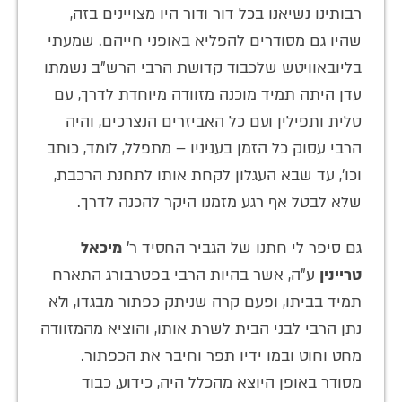
רבותינו נשיאנו בכל דור ודור היו מצויינים בזה,
שהיו גם מסודרים להפליא באופני חייהם. שמעתי
בליובאוויטש שלכבוד קדושת הרבי הרש"ב נשמתו
עדן היתה תמיד מוכנה מזוודה מיוחדת לדרך, עם
טלית ותפילין ועם כל האביזרים הנצרכים, והיה
הרבי עסוק כל הזמן בעניניו – מתפלל, לומד, כותב
וכו', עד שבא העגלון לקחת אותו לתחנת הרכבת,
שלא לבטל אף רגע מזמנו היקר להכנה לדרך.
גם סיפר לי חתנו של הגביר החסיד ר'
מיכאל
טריינין
ע"ה, אשר בהיות הרבי בפטרבורג התארח
תמיד בביתו, ופעם קרה שניתק כפתור מבגדו, ולא
נתן הרבי לבני הבית לשרת אותו, והוציא מהמזוודה
מחט וחוט ובמו ידיו תפר וחיבר את הכפתור.
מסודר באופן היוצא מהכלל היה, כידוע, כבוד