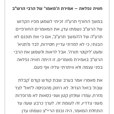
חוויה נפלאה – אמירת ה'מאמר' של הרבי הרש"ב
במשך החורף תרע"ה זכיתי לשמוע מפיו הקדוש
של הרש"ב נשמתו עדן, את המאמרים החורפיים
תרע"ה של ה'המשך תרע"ב', אם כי את תוכנם לא
הבנתי, כי לא למדתי עדיין חסידות, לבד מ'תניא'
ומעט 'ליקוטי תורה'. אבל לראות ולשמוע את הרבי
הרש"ב באמירת מאמרים, זו היתה חוויה נפלאה
בפני עצמה ולא וויתרתי עליה אף פעם.
את מאמרו אמר בערב שבת קודש קןדם 'קבלת
שבת' בזאל הגדול. לא רחוק מהכניסה ל'זאל' לצד
מזרח, עמדו שולחן קטן ושני כסאות לא מרופדות
משני צדדיו, זה לעומת זה. לערך כרבע שעה עד
התחלת המאמר, היה נכנס הריי"צ נשמתו עדן