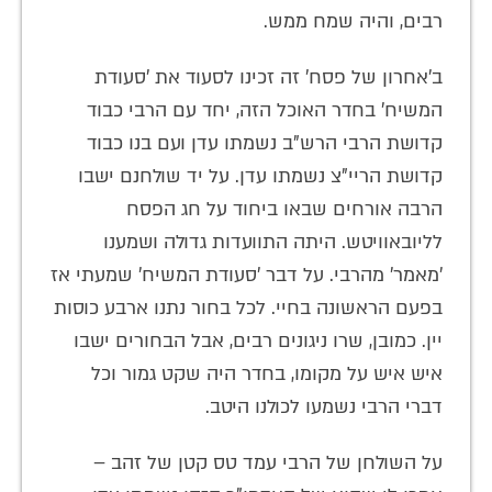
רבים, והיה שמח ממש.
ב'אחרון של פסח' זה זכינו לסעוד את 'סעודת
המשיח' בחדר האוכל הזה, יחד עם הרבי כבוד
קדושת הרבי הרש"ב נשמתו עדן ועם בנו כבוד
קדושת הריי"צ נשמתו עדן. על יד שולחנם ישבו
הרבה אורחים שבאו ביחוד על חג הפסח
לליובאוויטש. היתה התוועדות גדולה ושמענו
'מאמר' מהרבי. על דבר 'סעודת המשיח' שמעתי אז
בפעם הראשונה בחיי. לכל בחור נתנו ארבע כוסות
יין. כמובן, שרו ניגונים רבים, אבל הבחורים ישבו
איש איש על מקומו, בחדר היה שקט גמור וכל
דברי הרבי נשמעו לכולנו היטב.
על השולחן של הרבי עמד טס קטן של זהב –