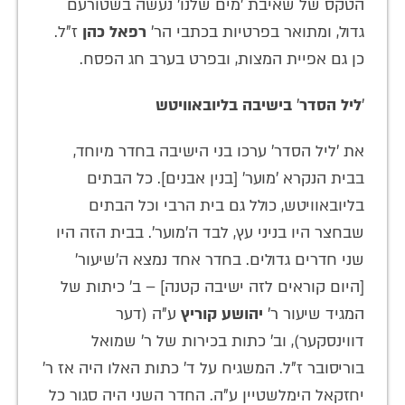
הטקס של שאיבת 'מים שלנו' נעשה בשטורעם
גדול, ומתואר בפרטיות בכתבי הר'
רפאל כהן
ז"ל.
כן גם אפיית המצות, ובפרט בערב חג הפסח.
'
ליל הסדר
'
בישיבה בליובאוויטש
את 'ליל הסדר' ערכו בני הישיבה בחדר מיוחד,
בבית הנקרא 'מוער' [בנין אבנים]. כל הבתים
בליובאוויטש, כולל גם בית הרבי וכל הבתים
שבחצר היו בניני עץ, לבד ה'מוער'. בבית הזה היו
שני חדרים גדולים. בחדר אחד נמצא ה'שיעור'
[היום קוראים לזה ישיבה קטנה] – ב' כיתות של
המגיד שיעור ר'
יהושע קוריץ
ע"ה (דער
דווינסקער), וב' כתות בכירות של ר' שמואל
בוריסובר ז"ל. המשגיח על ד' כתות האלו היה אז ר'
יחזקאל הימלשטיין ע"ה. החדר השני היה סגור כל