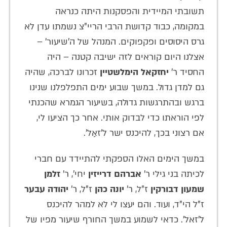
תשובתי המיידית והפסקנות היתה כנראה
במקומה, כבוד קדושת הרבי הריי"צ נשמתו עדן לא
גרס היסוסים ופקפוקים. המנהל של ה'שיעור' –
אצלנו היום קוראים לזה ישיבה קטנה – היה
החסיד ר'
יחזקאל הימלשטיין
זכרונו לברכה, שהיה
גם למדן גדול. במשך שבוע ימים התפלפלנו שנינו
ברגש ובהתרגשות גדולה, בשיעור הגמרא שהכנתי
לפי הוראתו כדי לבדוק אותי. אחר כך הציעו לי,
אם רצוני בכך, להיכנס ישר ל'זאַל'.
במשך הימים האלו הספקתי להתיידד עם חברי
לכיתה בני גילי ר'
אברהם דרייזין
יחי', ר'
זלמן
שמעון דבורקין
ז"ל, ר'
יונה כהן
ז"ל, ר'
יהודה עבער
ז"ל הי"ד, ועוד. והם יעצו לי לא למהר להיכנס
ל'זאל'. כדאי לשמוע במשך החורף שיעור מפיו של