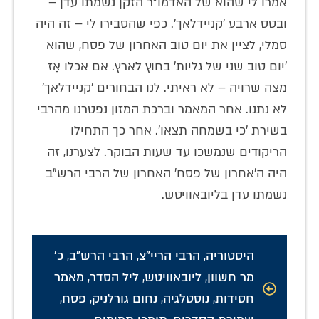
אמרו לי שהוא של האדמו"ר הזקן נשמתו עדן –
ובטס ארבע 'קניידלאך'. כפי שהסבירו לי – זה היה
סמלי, לציין את יום טוב האחרון של פסח, שהוא
'יום טוב שני של גליות' בחוץ לארץ. אם אכלו אַז
מצה שרויה – לא ראיתי. לנו הבחורים 'קניידלאך'
לא נתנו. אחר המאמר וברכת המזון נפטרנו מהרבי
בשירת 'כי בשמחה תצאו'. אחר כך התחילו
הריקודים שנמשכו עד שעות הבוקר. לצערנו, זה
היה ה'אחרון של פסח' האחרון של הרבי הרש"ב
נשמתו עדן בליובאוויטש.
היסטוריה
,
הרבי הריי"צ
,
הרבי הרש"ב
,
כ'
מר חשוון
,
ליובאוויטש
,
ליל הסדר
,
מאמר
חסידות
,
נוסטלגיה
,
נחום גורלניק
,
פסח
,