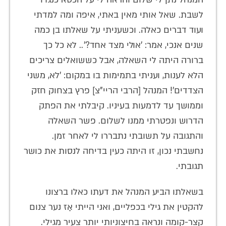
לשבת. שאל אותי מאין באתי, איפה ומה למדתי
ועוד דברים כאלה. וכשעניתי על שאלתו בן כמה
שנים אנכי, אמר: 'אולי מצד אחד?'.. לא כל כך
ברורה היתה לי השאלה, אבל כששואלים צריכים
הלא לענות, ועניתי בתמימות בו במקום: 'לא, משני
הצדדים'! המנהל [הרבי הריי"צ] פרץ בצחוק חזק
וממושך עד לדמעות בעיניו. קיבלתי את הפתק
הדרוש ונפטרתי ממנו לשלום. פשר השאלה
והתגובה על תשובתי נתבררו לי לאחר זמן.
נחשבתי נכון, זו היתה כעין בדיחה לנסות את כושר
תגובתי.
בשאלתו הביע המנהל את דעתו כאלו ברצונו
להקטין את גילי בכפליים, ואני הייתי אַז נער צנום
קצר-קומה ונראה בחיצוניותי יותר צעיר מגילי.