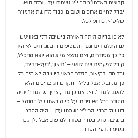
קדושת האדמו"ר הריי"צ נשמתו עדן. וכזה הוא,
יבדל לחיים ארוכים וטובים, כבוד קדושת אדמו"ר
שליט"א, כידוע לכל.
לא כן בדיוק היתה האוירה בישיבה דליובאוויטש.
גם התלמידים וגם המשפיעים והמשגיחים לא היו
כל כך מסודרים, ואם נמצא מי שהוא יוצא מהכלל,
קיבל לפעמים שם לוואי – 'חיצון', 'בעל-הבית',
וכדומה. בקיצור, הסדר הראוי בישיבה לא היה כל
כך מקובל. אבל בליל התקדש חג צריכים הלא
להסב ל'סדר'. ואז אם כן סדר, צריך שה'סדר' יהיה
מסודר בכל האופנים. על פי הוראתו של המנהל –
בנו של הרבי, הריי"צ נשמתו עדן – היה הסדר
בישיבה נחגג בסדר מסודר למופת. אבל נלך גם
בסיפורנו על הסדר.