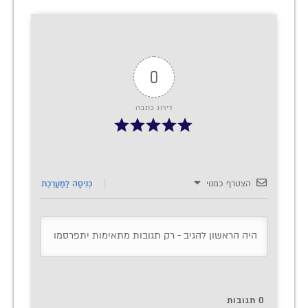
0
דירוג כתבה
הצטרף כמנוי
כְּנִיסָה לַמַעֲרֶכֶת
0
תגובות