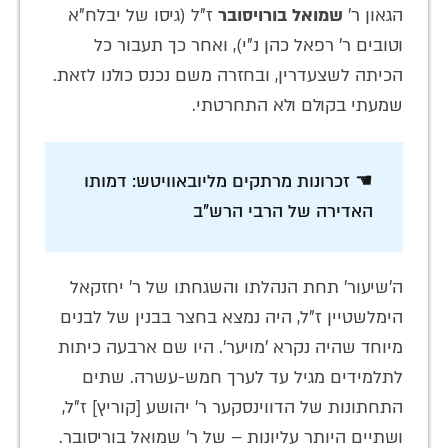
הגאון ר'
שמואל בורויסובר
ז"ל (גיסו של יבלח"א
וטובים ר' רפאל כהן נ"י), ואחר כך תעבור כל
הכיתה לשצעדרין, ובחזרה משם נכנס כולנו לזאת.
שמעתי בקולם ולא התחרטתי.
☚ זכרונות מרתקים מליובאוויטש: דמותו
האדירה של הרבי הרש"ב
ה'שיעור' תחת הנהלתו והשגחתו של ר' יחזקאל
הימלשטיין ז"ל, היה נמצא בחצר בבנין של לבנים
מיוחד שהיה נקרא 'מויער'. היו שם ארבעה כיתות
לתלמידים מגיל עד לערך חמש-עשרה. שתים
התחתונות של הדווינסקער ר' יהושע [קוריץ] ז"ל,
ושתיים היותר עליונות – של ר' שמואל בוריסובר.