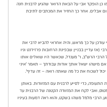
כמו כן הופקד אבי על הבאת הדואר שהגיע לרבנית חנה
חום אבלים. אחר כך החזיר את המכתבים לתיבת
עודכן על כך מראש, והיה אחראי להביא לרבי את
י (אז עדיין בבניין שבפינת הרחובות פרזידנט וניו
 הרבי הרש"ב, ר' מענדל, שכאשר היו שואלים אותו
: אם מישהו ישאל אותך אודות עבודתך – תאמר 'איני
 יכול לשכוח את כל מה שאתה רואה – זה עדיף'.
 התעופה, כדי לסייע לרבנית עם המזוודות. באותן
וס, ואבי לקח את המזוודה הקטנה של הרבנית עד
ע, הרבי מלמל משהו בשקט, והוא ראה דמעות בעיניו