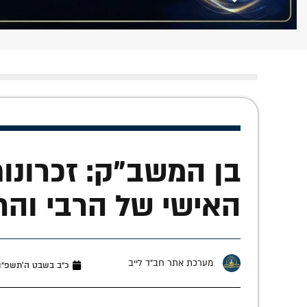
בן המשב"ק: זכרונו
האישי של הרבי והר
מערכת אתר חב"ד לייב
כ״ב בשבט ה׳תשפ״ו (פברו