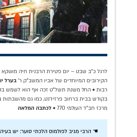
כוחה של תפילה
איך מחנכים ילד
'מי 
באריכות: סיפור
בקעמפ 'לחשוב
בנגינה
הנהגתו המופלאה
חסידות' בתפילה?
בחס
לרגל כ"ב שבט – יום פטירת הרבנית חיה מושקא 
של אדמו"ר חסידות
התגובה הבלתי
לניגונ
הקירובים המיוחדים של אביו המשב"ק ר'
בערל יונ
חב"ד ליאדי
נשכחת של הרבי •
ר' ה
צפו
רבות • החל משנת תשל"ט זכה אף הוא לשמש בקו
בקודש בבית ברחוב פרזידנט, כמו גם מהשבתות ב
מרכז חב"ד העולמי 770 •
לכתבה המלאה
☚ הרבי מגיב לפולמוס הלכתי סוער: יש בעיה