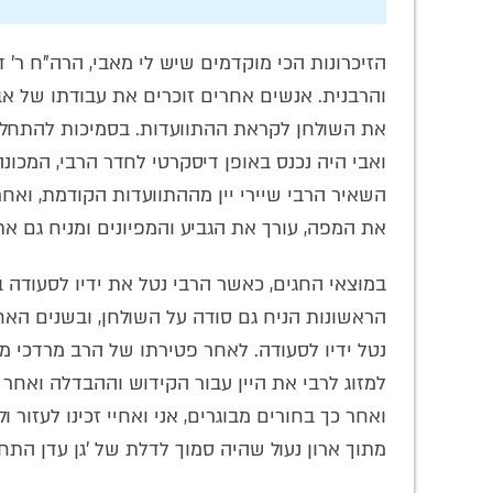
הזיכרונות הכי מוקדמים שיש לי מאבי, הרה"ח ר' ד
והרבנית. אנשים אחרים זוכרים את עבודתו של אבי
את השולחן לקראת ההתוועדות. בסמיכות להתחלת
ואבי היה נכנס באופן דיסקרטי לחדר הרבי, המכונה 
השאיר הרבי שיירי יין מההתוועדות הקודמת, ואחר
את המפה, עורך את הגביע והמפיונים ומניח גם את 
במוצאי החגים, כאשר הרבי נטל את ידיו לסעודה ב
הראשונות הניח גם סודה על השולחן, ובשנים האח
נטל ידיו לסעודה. לאחר פטירתו של הרב מרדכי 
למזוג לרבי את היין עבור הקידוש וההבדלה ואחר 
ואחר כך בחורים מבוגרים, אני ואחיי זכינו לעזור 
מתוך ארון נעול שהיה סמוך לדלת של 'גן עדן התחת