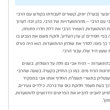
ובער (בערל) יוניק, קשורים לעבודתו בקודש עם הרבי
 עם הרבי – מההתוועדויות של הרבי, בהן זכה לערוך
 ההתוועדות, השאיר הרבי את דלת חדרו פתוחה,
בפי חסידים 'גן עדן העליון', ולוקח משם את הגביע בו
 כך פונה לסדר את שולחן ההתוועדות. הוא היה פורס
שעון היד שלו, עבור הרבי.
התוועדות – הניח אבי גם חלה על השולחן. בשנים
רונות הניח מים. כמו כן החזיק בקערה בשעה שהרבי
מענטליק בתשרי תשמ"ח, החליף אותו אבי בתפקיד
כך בעת מעמד חלוקת כוס של ברכה. כילדים צעירים,
ולסייע לאבינו להביא את הפריטים הדרושים להתוועדות,
ון'.