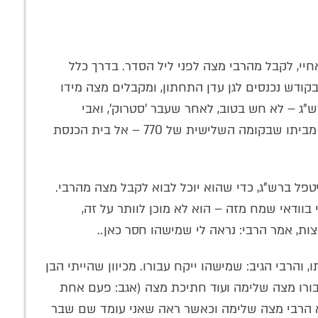
חיי, לקבל מהרבי מצה לפני ליל הסדר. בדרך כלל
ודש נכנסים לגן עדן התחתון, ומקבלים מצה מידו
"ג – לא חש בטוב, לאחר שעבר 'סטרוק', ואבי
התבקש לסייע לו. בכל בוקר וערב היה לוקח אותו מביתו שבקומה השלישית של 770 – אל בית הכנסת
טפל ברש"ג, כדי שהוא יוכל לבוא לקבל מצה מהרבי.
בוודאי שמח מזה – הוא לא מוכן לוותר על זה,
ות, אמר הרבי: נראה לי שמישהו חסר כאן..
 והרבי הגיב: שמישהו ייקח עבורו. מכיוון שהייתי הבן
בורו מצה שלימה ועוד חתיכת מצה (אגב: פעם אחת
א הרבי מצה שלימה וכאשר ראה שאני עומד שם שבר