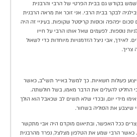
ודש הגלויה ב-770, זכה אבי לשמש בקודש גם בבית הפרטי של הרבי והרבנית
יבילגיה לבקר בבית הרבי. אני זוכר את מראה הרבנית
סכום יפהפה וכוסות קריסטל שקופות. בעיניי זה היה
גיות נוספות. לפעמים שאל אותו הרבי על חייו
ם. לאידך, אבי ניצל הזדמנויות מיוחדות כדי לשאול
 צריך.
יצוע פעולות חשאיות. כך למשל באייר תשי"ב, כאשר
רבי החליט להעלים את הדבר מאמו, בשל חולשתה.
מו מידי יום, ובכדי שלא תשים לב שכאבל הוא הולך
י שיצבע את הסוליה בשחור.
קצרים ככל האפשר, ובתיאום מוקדם היה אבי מתקשר
ן. כאשר הרבי שמע את הטלפון מצלצל, נפרד מהרבנית