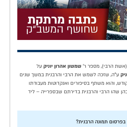
שאין לו חוש
דמות ה'עובד' של
אלפים נהנים
 – אין לו חוש
גדול משפיעי חב"ד:
מ'לחלוחית', אלפים
ידות': מסע
סקירה על החסיד ר'
מחכים לה –
(אשת הרבי), מספר ר'
שמשון אהרון יוניק
על
יו העמוקים של
הלל מפאריטש
והשותפות שלך
יק
ע"ה, שזכה לשמש את הרבי והרבנית במשך שנים
לל מפאריטש
תחולל מהפכה!
דש, והוא משתף בסיפורים ואנקדוטות מעבודתו
הן שהו הרבי והרבנית בדירתם שבספרייה – ליד
 בפרסום תמונה הרבנית?