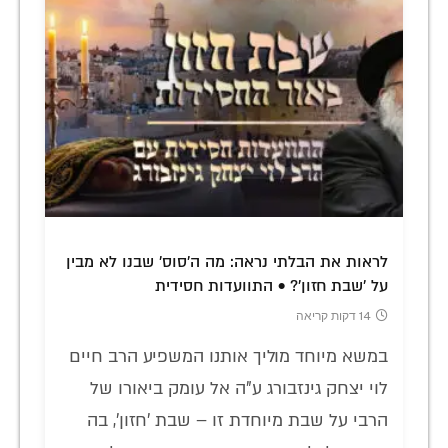
לראות את הבלתי נראה: מה ה'סוס' שבנו לא מבין
על 'שבת חזון'? • התוועדות חסידית
14 דקות קריאה
במשא מיוחד מוליך אותנו המשפיע הרב חיים
לוי יצחק גינזבורג ע"ה אל עומק ביאורו של
הרבי על שבת מיוחדת זו – שבת 'חזון', בה