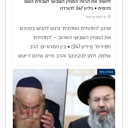
להשיב את הרוח: המגזין השבועי לעבודת השם
פנימית • גיליון 247 להורדה
2 דקות קריאה
ארגון 'לחלוחית גאולתית' נרגש להגיש בפניכם
את המגזין השבועי האהוב – 'לחלוחית
חסידית' (גיליון 247) • בין המדורים: הרב
שלמה זלמן לבקיבקר והרב חיים שלום דייטש
טוביה בלוי