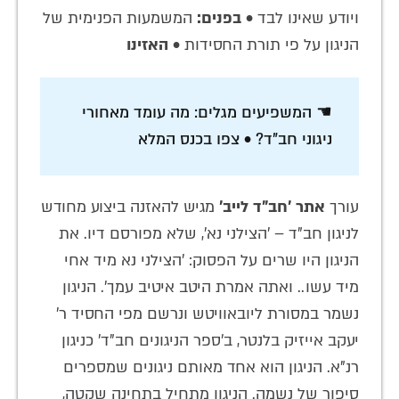
ויודע שאינו לבד •
בפנים:
המשמעות הפנימית של
הניגון על פי תורת החסידות •
האזינו
☚ המשפיעים מגלים: מה עומד מאחורי
ניגוני חב"ד? • צפו בכנס המלא
עורך
אתר 'חב"ד לייב'
מגיש להאזנה ביצוע מחודש
לניגון חב"ד – 'הצילני נא', שלא מפורסם דיו. את
הניגון היו שרים על הפסוק: 'הצילני נא מיד אחי
מיד עשו.. ואתה אמרת היטב איטיב עמך'. הניגון
נשמר במסורת ליובאוויטש ונרשם מפי החסיד ר'
יעקב אייזיק בלנטר, ב'ספר הניגונים חב"ד' כניגון
רנ"א. הניגון הוא אחד מאותם ניגונים שמספרים
סיפור של נשמה. הניגון מתחיל בתחינה שקטה,