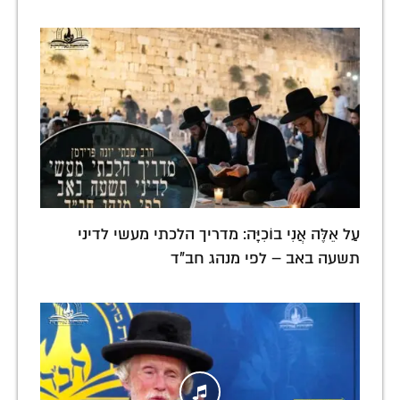
עַל אֵלֶּה אֲנִי בוֹכִיָּה: מדריך הלכתי מעשי לדיני
תשעה באב – לפי מנהג חב"ד