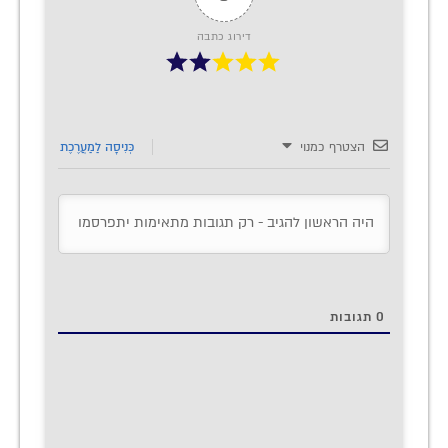
דירוג כתבה
הצטרף כמנוי
כְּנִיסָה לַמַעֲרֶכֶת
0
תגובות