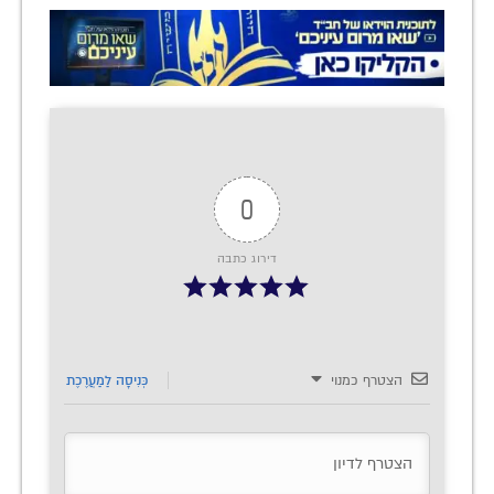
0
דירוג כתבה
הצטרף כמנוי
כְּנִיסָה לַמַעֲרֶכֶת