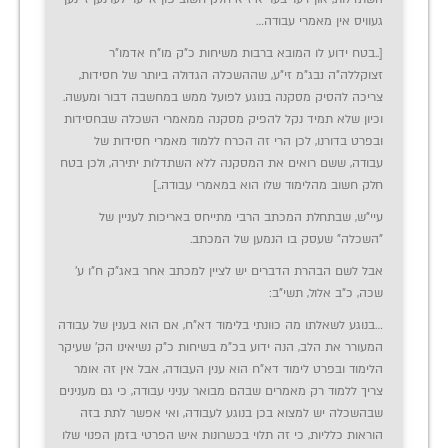
געוויס אין מאמרי עבודה…
[..בטח ידוע לו המובא ברבות משיחות כ"ק מו"ח אדמו"ר
זצוקללה"ה נבג"מ זי"ע, שההשכלה הגדולה ביותר של חסידות,
צריכה להסיק מסקנה בנוגע לפועל ממש במחשבה דבור ומעשה.
וכיון שלא תמיד נקל להפיק מסקנה ממאמרי השכלה שבחסידות
ובפרט בדורנו, לכן הרי זה הכרח ללמוד מאמרי חסידות של
עבודה, ששם רואים את המסקנה ללא השתדלות יתירה, ולכן בטח
חלק חשוב מהלימוד שלו הוא במאמרי עבודה..]
עיי"ש, שבתחלת המכתב הרבי מתייחס באריכות לעניין של
"השכלה" שעסק בו הנמען של המכתב.
אבל לשם הבהרת הדברים יש לציין למכתב אחר באג"ק ח"ו ע'
שכה, כ"ב אלול, תשי"ב:
…בנוגע לשאלתו מה כוונתי בלימוד דא"ח, אם הוא בענין של עבודה
המעורר את הלב, הנה ידוע בכ"מ בשיחות כ"ק נשיאינו הק' שעיקר
הלימוד ובפרט לימוד דא"ח הוא ענין העבודה, אבל אין זה אומר
צריך ללמוד רק מאמרים שבהם מבואר עניני עבודה, כי גם מענינים
שבהשכלה יש למצוא בכן בנוגע לעבודה, ואי אפשר לתת בזה
הוראות כלליות, כי זה תלוי בכשרונות איש הפרטי בזמן הפנוי שלו