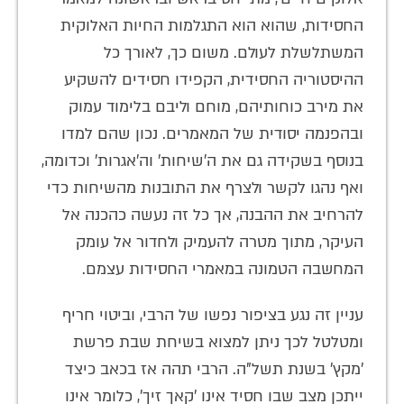
החסידות, שהוא הוא התגלמות החיות האלוקית
המשתלשלת לעולם. משום כך, לאורך כל
ההיסטוריה החסידית, הקפידו חסידים להשקיע
את מירב כוחותיהם, מוחם וליבם בלימוד עמוק
ובהפנמה יסודית של המאמרים. נכון שהם למדו
בנוסף בשקידה גם את ה'שיחות' וה'אגרות' וכדומה,
ואף נהגו לקשר ולצרף את התובנות מהשיחות כדי
להרחיב את ההבנה, אך כל זה נעשה כהכנה אל
העיקר, מתוך מטרה להעמיק ולחדור אל עומק
המחשבה הטמונה במאמרי החסידות עצמם.
עניין זה נגע בציפור נפשו של הרבי, וביטוי חריף
ומטלטל לכך ניתן למצוא בשיחת שבת פרשת
'מקץ' בשנת תשל"ה. הרבי תהה אז בכאב כיצד
ייתכן מצב שבו חסיד אינו 'קאך זיך', כלומר אינו