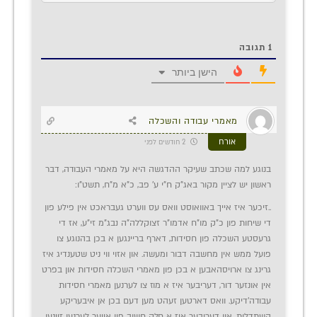
1
תגובה
הישן ביותר
מאמרי עבודה והשכלה
אורח
2 חודשים לפני
בנוגע למה שכתב שעיקר ההדגשה היא על מאמרי העבודה, דבר
ראשון יש לציין מקור באג"ק ח"י ע' פב, כ"א מ"ח, תשט"ו:
..זיכער איז אייך באוואוסט וואס עס ווערט געבראכט אין פילע פון
די שיחות פון כ"ק מו"ח אדמו"ר זצוקללה"ה נבג"מ זי"ע, אז די
גרעסטע השכלה פון חסידות, דארף בריינגען א בכן בהנוגע צו
פועל ממש אין מחשבה דבור ומעשה. און אזוי ווי ניט שטענדיג איז
גרינג צו ארויסהאבען א בכן פון מאמרי השכלה חסידות און בפרט
אין אונזער דור, דעריבער איז א מוז צו לערנען מאמרי חסידות
עבודה'דיקע. וואס דארטען זעהט מען דעם בכן אן איבעריקע
השתדלות, און דעריבער איז א חלק חשוב פון אייער לערנען זיינען