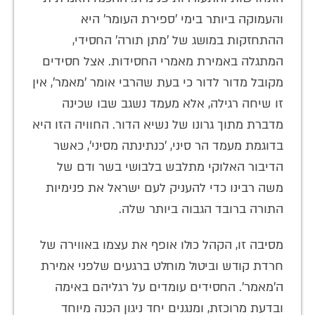
והעמוקה ביותר בימי 'ספירת העומר' היא
ההתחזקות במושג של 'מתן תורה' החסידי,
המתגלה באמירת מאמרי החסידות. אצל חסידים
מקובל מדור לדור כי בעת שהרבי אומר 'מאמר', אין
זו שיחה רגילה, אלא מעמד נשגב שבו שכינה
מדברת מתוך גרונו של נשיא הדור. החוויה הזו היא
בדוגמת מעמד הר סיני, 'כנתינתה מסיני', כאשר
הדיבור האלוקי מתלבש בלבושי בשר ודם של
משה רבינו כדי להעניק לעם ישראל את פנימיות
התורה ברובד הגבוה ביותר שלה.
מסיבה זו, הקהל כולו אופף את עצמו באווירה של
חרדת קודש וביטול מוחלט ברגעים שלפני אמירת
ה'מאמר'. החסידים עומדים על רגליהם באימה
ובדעת מרוכזת, ומנגנים יחד ניגון הכנה מיוחד