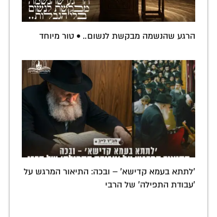
הרגע שהנשמה מבקשת לנשום.. • טור מיוחד
'לתתא בעמא קדישא' – ובכה: התיאור המרגש על
'עבודת התפילה' של הרבי