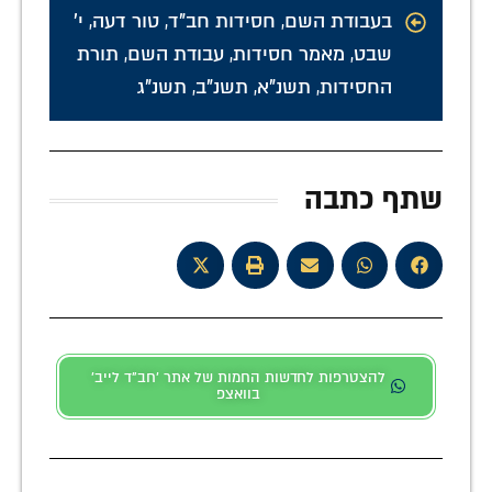
בעבודת השם
,
חסידות חב"ד
,
טור דעה
,
י'
שבט
,
מאמר חסידות
,
עבודת השם
,
תורת
החסידות
,
תשנ"א
,
תשנ"ב
,
תשנ"ג
שתף כתבה
להצטרפות לחדשות החמות של אתר 'חב"ד לייב'
בוואצפ