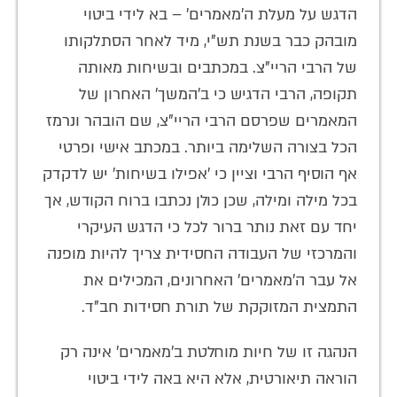
הדגש על מעלת ה'מאמרים' – בא לידי ביטוי
מובהק כבר בשנת תש"י, מיד לאחר הסתלקותו
של הרבי הריי"צ. במכתבים ובשיחות מאותה
תקופה, הרבי הדגיש כי ב'המשך' האחרון של
המאמרים שפרסם הרבי הריי"צ, שם הובהר ונרמז
הכל בצורה השלימה ביותר. במכתב אישי ופרטי
אף הוסיף הרבי וציין כי 'אפילו בשיחות' יש לדקדק
בכל מילה ומילה, שכן כולן נכתבו ברוח הקודש, אך
יחד עם זאת נותר ברור לכל כי הדגש העיקרי
והמרכזי של העבודה החסידית צריך להיות מופנה
אל עבר ה'מאמרים' האחרונים, המכילים את
התמצית המזוקקת של תורת חסידות חב"ד.
הנהגה זו של חיות מוחלטת ב'מאמרים' אינה רק
הוראה תיאורטית, אלא היא באה לידי ביטוי