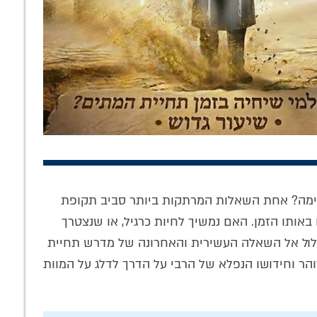
רוב: הרב
אביר הגאונים: הצצה
תעלומת ההתוועדות
יץ' בראיון על
לדמותו המופלאה
בל״ג בעומר – ומה
ת התפילה •
של החסיד ר' אייזיק
הבטיח רשב"י על
צה לאולפן
מהומיל
הגאולה? • שיחה
לחלוחית'
מיוחדת
לימה? אחת השאלות המרתקות ביותר סביב תקופת
באותו הזמן. האם נמשיך לחיות כרגיל, או שנצטרך
צלול אל השאלה העשירית והאחרונה של מדרש תחיית
ר וחידושו הנפלא של הרבי על הדרך לדלג על המוות