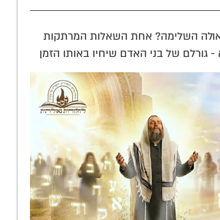
השקה חדשנית ופריצה היסטורית: מרכז
התוכן העדכני של חב"ד ברשת – אתר
'חב"ד לייב'
גאולה השלימה? אחת השאלות המרתקות
- גורלם של בני האדם שיחיו באותו הזמן
מעדות אישית:
הרבי במסר
זכרונות נדירים מיו"ד
אקטואלי: לא
שבט תש"י
להכניס חיילים
לשטח – להפוך
אותו לתל חרבות! •
וידאו