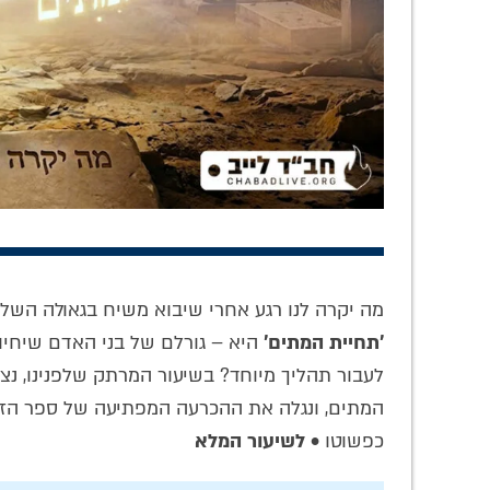
לקט סיפורים
סודו של הניגון
בק
חב"דיים ופניני
העמוק 'פליאה דעת
אלפרוב
'עבודה' • המשפיע
ממני' – שהרבי
עבוד
ר' פיניע קארף
ה'צמח צדק' חיבב •
הצ
האזינו
'
מה יקרה לנו רגע אחרי שיבוא משיח בגאולה הש
'תחיית המתים'
היא – גורלם של בני האדם שיחיו 
לעבור תהליך מיוחד? בשיעור המרתק שלפנינו, נ
המתים, ונגלה את ההכרעה המפתיעה של ספר הזוה
כפשוטו •
לשיעור המלא