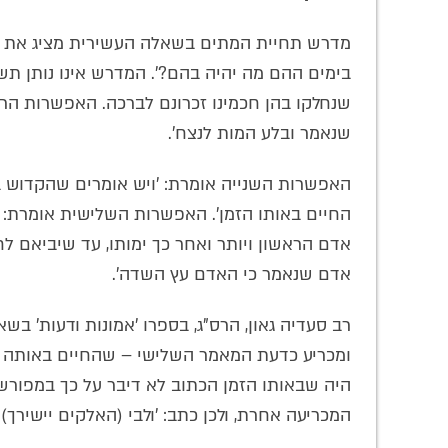
מדרש תחיית המתים בשאלה העשירית מציג את 
בימים ההם מה יהיה בהם?'. המדרש אינו נותן ת
שנחלקו בהן חכמינו זכרונם לברכה. האפשרות הרא
שנאמר ובלע המות לנצח'.
האפשרות השנייה אומרת: 'ויש אומרים שהקדוש ב
החיים באותו הזמן'. האפשרות השלישית אומרת: 'ו
אדם הראשון ויותר ואחר כך ימותו, עד שיביאם לחי
אדם שנאמר כי האדם עץ השדה'.
רב סעדיה גאון, הרס"ג, בספרו 'אמונות ודעות' ב
ומכריע כדעת המאמר השלישי – שהחיים באותה תק
היה שבאותו הזמן הכתוב לא דיבר על כך במפורש 
המכריעה אחרת, ולכן כתב: 'ולבי (האלקים יישירך)