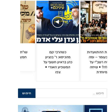
כשהרבי קם
שו"ת מעשי: מכירת
האסון
מהכיסא: ר' בנציון
חמץ – כיצד, למה
שזעזע א
כהן בראיון חשוף על
ומדוע?
והתגובה
המשפיע האגדי •
של 
צפו