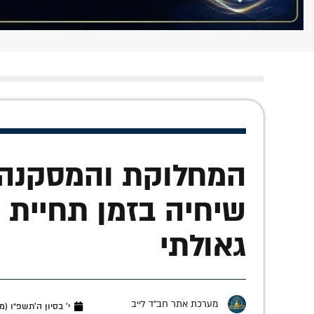
המחלוקת והמסקנה:
שיחיה בזמן תחיית 
גאולתי
מערכת אתר חב"ד לייב
י׳ בסיון ה׳תשפ״ו (מאי 26, 6