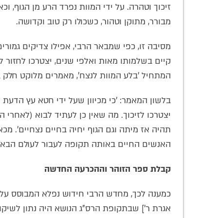
זיכוך וטהרה. על ידי המוות נפרד הרע מן הגוף, ו
מבורר, מתוקן וטהור, כשכולו רק טוב וקדושה.
מסיבה זו, כפי שמבאר הרבי, אפילו צדיקים גמורי
קיים בשלמותו מאות ואלפי שנים, יצטרכו לחזור
המתחיל 'בלע המוות לנצח', מאמרים מלוקט חלק ב'
בלשון המאמר: 'כי מכיוון שעל ידי חטא עץ הדעת 
יצטרכו לזיכוך. מה שאין כן לעתיד לבוא (לאחרי 
תהיה אז מיתה וגם הגוף יחיה בחיים נצחיים'. מכ
האנשים החיים באותה תקופה לעבור לעולם הבא 
קבלת ספר הזוהר וההכרעה החדשה
כמענה לכך, מחדש הרבי חידוש נפלא המבוסס על גי
אגרת ר'] שבתקופת הרס"ג הנושא היה נתון לשיקול