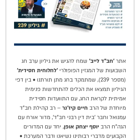
אתר
'חב"ד לייב'
שמח להגיש את גיליון ערב חג
השבועות של המגזין הפופולרי
'לחלוחית חסידית'
(מספר 239), שמתמקד בחג מתן תורתנו • בין דפי
הגיליון תמצאו את הכלים להתחדשות פנימית
אמיתית לקראת החג, עם התוועדות חסידית
מיוחדת של הרב
חיים קיז'נר
– רב קהילת חב"ד
עמנואל וחבר 'בית דין רבני חב"ד', מדור אורח עם
הגה"ח הרב
יוסף יצחק אופן
, יחד עם המדורים
הקבועים מדברי רבותינו נשיאנו ודבר המערכת •