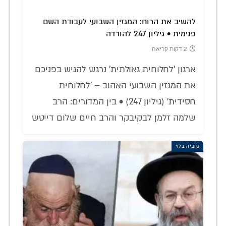
להשיב את הרוח: המגזין השבועי לעבודת השם
פנימית • גיליון 247 להורדה
2 דקות קריאה
ארגון 'לחלוחית גאולתית' נרגש להגיש בפניכם
את המגזין השבועי האהוב – 'לחלוחית
חסידית' (גיליון 247) • בין המדורים: הרב
שלמה זלמן לבקיבקר והרב חיים שלום דייטש
טוביה בלוי