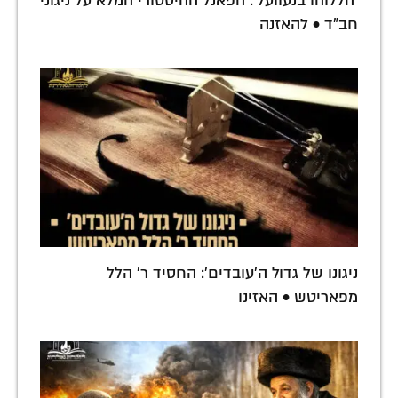
'הללוהו בנעוועל': הפאנל ההיסטורי המלא על ניגוני
חב"ד • להאזנה
ניגונו של גדול ה'עובדים': החסיד ר' הלל
מפאריטש • האזינו