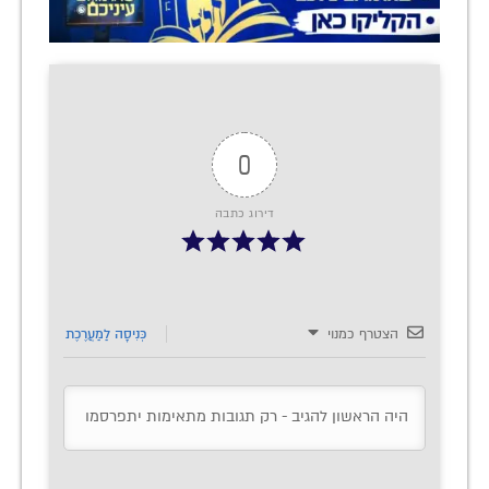
0
דירוג כתבה
הצטרף כמנוי
כְּנִיסָה לַמַעֲרֶכֶת