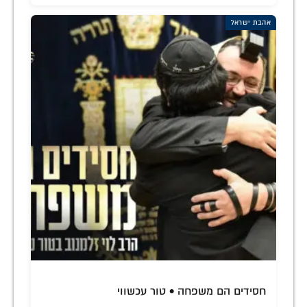
אהבת ישראל
חסידים הם משפחה • טור עכשווי