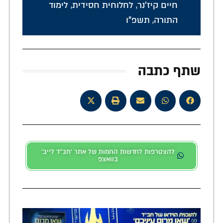
חיים קיז'נר
,
לחלוחית חסידית
,
לימוד
התורה
,
תשפ"ו
שתף כתבה
להצטרפות לחדשות החמות של אתר 'חב"ד לייב'
בוואצפ