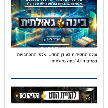
עולם החסידות בעידן החדש: אלפי התכתבויות
במיזם ה-AI 'בינה גאולתית'