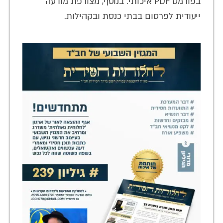
בפורמט PDF איכותי. בנוסף, מצורפת מודעה
ייעודית לפרסום בבתי כנסת ובקהילות.