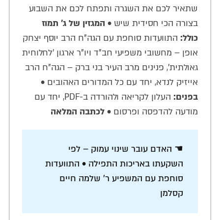
שתאיר לכם את השגרה ותפתח לכם את השבוע
בצורה הכי חסידית שיש •
המגזין של ג' תמוז
כולל:
התוועדות סוחפת עם הגה"ח הרב יוסף יצחק
אופן – מחשובי משפיעי חב"ד ויו"ר ארגון 'לחלוחית
גאולתית', פנינים מרב העיר בני ברק – הגה"ח הרב
אייזיק לנדא, יחד עם כל המדורים האהובים •
בפנים:
העלון לקריאה ולהורדה ב-PDF, יחד עם
מודעה להדפסה ופרסום •
לכתבה המלאה
☚ האדם עובר שינוי עמוק – לפי
השקעתו באריכות התפילה • התוועדות
סוחפת עם המשפיע ר' שלמה חיים
קסלמן