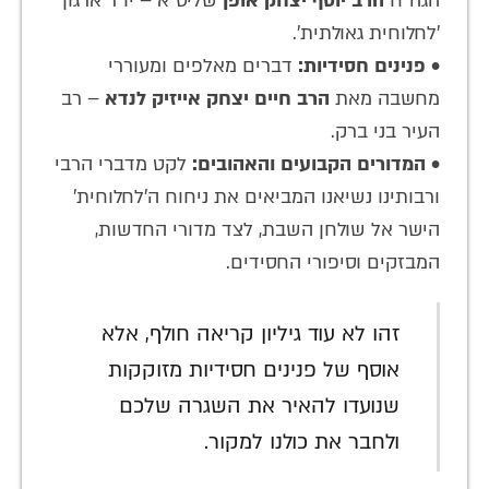
הגה"ח
הרב יוסף יצחק אופן
שליט"א – יו"ר ארגון
'לחלוחית גאולתית'.
•
פנינים חסידיות:
דברים מאלפים ומעוררי
מחשבה מאת
הרב חיים יצחק אייזיק לנדא
– רב
העיר בני ברק.
•
המדורים הקבועים והאהובים:
לקט מדברי הרבי
ורבותינו נשיאנו המביאים את ניחוח ה'לחלוחית'
הישר אל שולחן השבת, לצד מדורי החדשות,
המבזקים וסיפורי החסידים.
זהו לא עוד גיליון קריאה חולף, אלא
אוסף של פנינים חסידיות מזוקקות
שנועדו להאיר את השגרה שלכם
ולחבר את כולנו למקור.