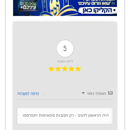
5
דירוג כתבה
הצטרף כמנוי
כְּנִיסָה לַמַעֲרֶכֶת