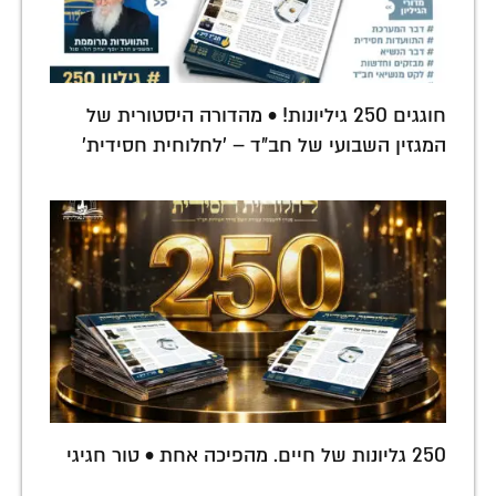
חוגגים 250 גיליונות! • מהדורה היסטורית של
המגזין השבועי של חב"ד – 'לחלוחית חסידית'
250 גליונות של חיים. מהפיכה אחת • טור חגיגי