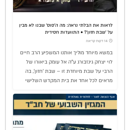
לראות את הבלתי נראה: מה ה'סוס' שבנו לא מבין
על 'שבת חזון'? • התוועדות חסידית
14 דקות קריאה
במשא מיוחד מוליך אותנו המשפיע הרב חיים
לוי יצחק גינזבורג ע"ה אל עומק ביאורו של
הרבי על שבת מיוחדת זו – שבת 'חזון', בה
מראים לכל אחד את בית המקדש השלישי
אגף הוצאה לאור - לחלוחית גאולתית