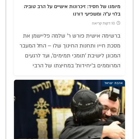
מיומנו של חסיד: זיכרונות אישיים על הרב טוביה
בלוי ע"ה ומשפיעי דורנו
10 דקות קריאה
ברשימה אישית פורש ר' שלמה פליישמן את
מסכת חייו ותחנות החינוך שלו – החל המעבר
המכונן לישיבת 'תומכי תמימים', ועד לרגעים
המרוממים ב'יחידות' במחיצתו של הרבי
אהבת ישראל