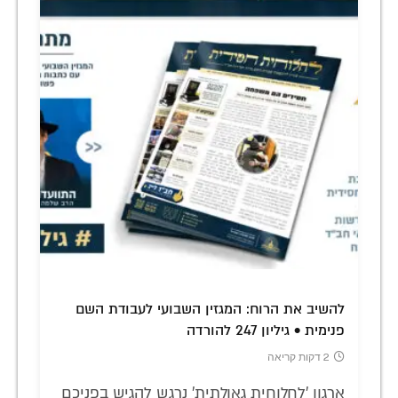
להשיב את הרוח: המגזין השבועי לעבודת השם
פנימית • גיליון 247 להורדה
2 דקות קריאה
ארגון 'לחלוחית גאולתית' נרגש להגיש בפניכם