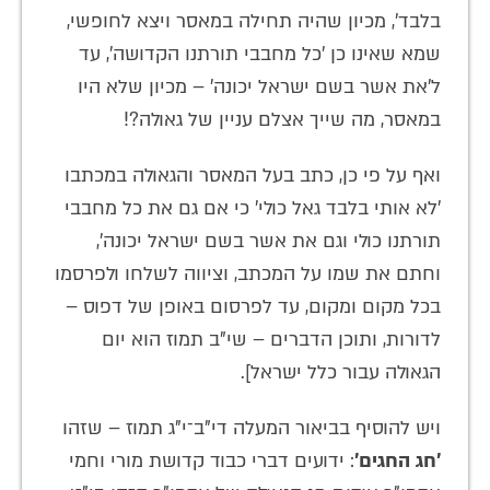
בלבד', מכיון שהיה תחילה במאסר ויצא לחופשי,
שמא שאינו כן 'כל מחבבי תורתנו הקדושה', עד
ל'את אשר בשם ישראל יכונה' – מכיון שלא היו
במאסר, מה שייך אצלם עניין של גאולה?!
ואף על פי כן, כתב בעל המאסר והגאולה במכתבו
'לא אותי בלבד גאל כולי' כי אם גם את כל מחבבי
תורתנו כולי וגם את אשר בשם ישראל יכונה',
וחתם את שמו על המכתב, וציווה לשלחו ולפרסמו
בכל מקום ומקום, עד לפרסום באופן של דפוס –
לדורות, ותוכן הדברים – שי"ב תמוז הוא יום
הגאולה עבור כלל ישראל].
ויש להוסיף בביאור המעלה די"ב־י"ג תמוז – שזהו
'חג החגים'
: ידועים דברי כבוד קדושת מורי וחמי