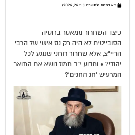
י״א בתמוז ה׳תשפ״ו (יוני 26, 2026)
כיצד השחרור ממאסר ברוסיה
הסובייטית לא היה רק נס אישי של הרבי
הריי"צ, אלא שחרור רוחני שנוגע לכל
יהודי? • ומדוע י"ב תמוז נושא את התואר
המרעיש 'חג החגים'?