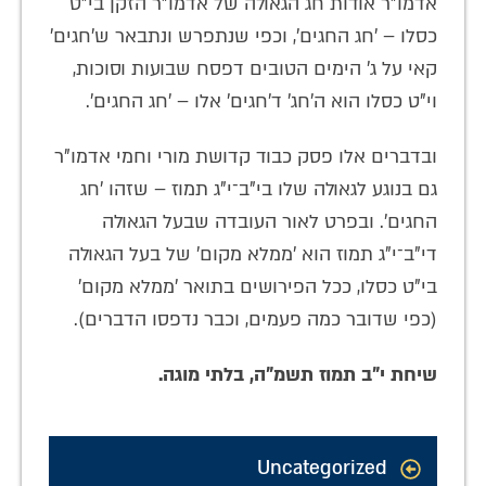
אדמו"ר אודות חג הגאולה של אדמו"ר הזקן בי"ט
כסלו – 'חג החגים', וכפי שנתפרש ונתבאר ש'חגים'
קאי על ג' הימים הטובים דפסח שבועות וסוכות,
וי"ט כסלו הוא ה'חג' ד'חגים' אלו – 'חג החגים'.
ובדברים אלו פסק כבוד קדושת מורי וחמי אדמו"ר
גם בנוגע לגאולה שלו בי"ב־י"ג תמוז – שזהו 'חג
החגים'. ובפרט לאור העובדה שבעל הגאולה
די"ב־י"ג תמוז הוא 'ממלא מקום' של בעל הגאולה
בי"ט כסלו, ככל הפירושים בתואר 'ממלא מקום'
(כפי שדובר כמה פעמים, וכבר נדפסו הדברים).
שיחת י"ב תמוז תשמ"ה, בלתי מוגה.
Uncategorized