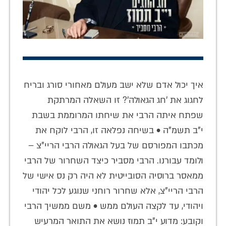
איך יכול אדם שלא ישב מעולם מאחורי סורג ובריח
לחגוג את 'חג הגאולה'? זו השאלה המרתקת
שפתח איתה הרבי את שיחתו המרוממת בשבת
י"ב תשמ"ה • בשיחה נפלאה זו, הרבי לוקח את
מכתבו המפורסם של בעל הגאולה הרבי הריי"צ –
ולומד עבורנו. הרבי מסביר כיצד השחרור של הרבי
ממאסר ברוסיה הסובייטית לא היה רק נס אישי של
הרבי הריי"צ, אלא שחרור רוחני שנוגע לכל יהודי
ויהודי, עד לקצה העולם ממש • משם ממשיך הרבי
וקובע: מדוע י"ב תמוז נושא את התואר המרעיש