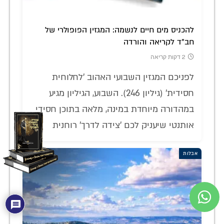
להכניס מים חיים לנשמה: המגזין הפופולרי של
חב"ד לקריאה והורדה
2 דקות קריאה
לפניכם המגזין השבועי האהוב 'לחלוחית
חסידית' (גיליון 246). השבוע, הגיליון מגיע
במהדורה מיוחדת במינה, מלאה בתוכן חסידי
אותנטי שיעניק לכם 'צידה לדרך' רוחנית
אבלות