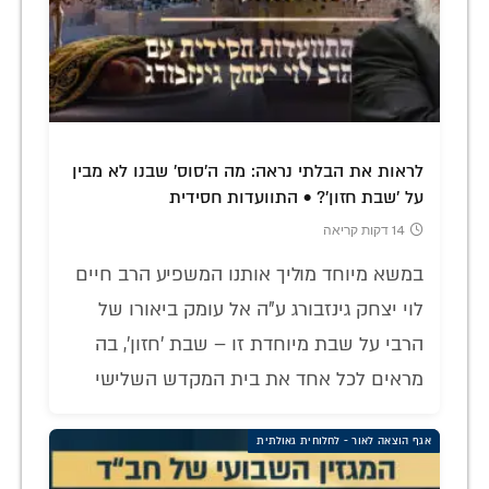
לראות את הבלתי נראה: מה ה'סוס' שבנו לא מבין
על 'שבת חזון'? • התוועדות חסידית
14 דקות קריאה
במשא מיוחד מוליך אותנו המשפיע הרב חיים
לוי יצחק גינזבורג ע"ה אל עומק ביאורו של
הרבי על שבת מיוחדת זו – שבת 'חזון', בה
מראים לכל אחד את בית המקדש השלישי
אגף הוצאה לאור - לחלוחית גאולתית