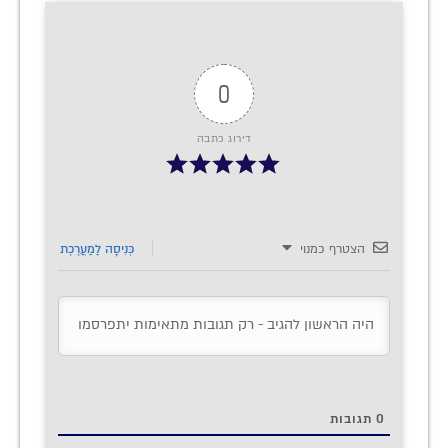
0
דירוג כתבה
הצטרף כמנוי
כְּנִיסָה לַמַעֲרֶכֶת
0
תגובות