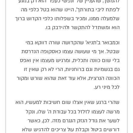
להמשך, שהעניין של 'ונפשי כעפר' הוא רק בנוגע
ל'פתח ליבי בתורתך', היינו שהוא בטל כלפי מה
שלמעלה ממנו, ומכיר בשפלותו כלפי הקדוש ברוך
הוא ומשתדל להתקשר ולהידבק בו.
וכמבואר ב'תניא' שהקדושה שורה דווקא במי
שבטל. אך מי שעושה עצמו כאסקופה הנדרסת
בלי שום כוונה ותכלית, ומרגיש מעצמו אין ואפס
גם בגשמיות וגם ברוחניות, הרי לא רק שאין זו
הכוונה הנרצית, אלא עוד זאת שהוא שורש ומקור
לכל מיני רע.
שהרי ברגע שאין אצלו שום חשיבות למעשיו, הוא
מרשה לעצמו לזלזל בכל
עבודת ה' שלו, ונקל
לשער את גודל הנזק הנגרם מזה. לכן, כאשר
דורשים ביטול וקבלת עול צריכים להדגיש שלא