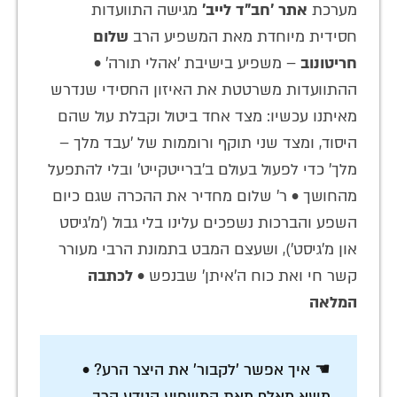
מערכת
אתר 'חב"ד לייב'
מגישה התוועדות
חסידית מיוחדת מאת המשפיע הרב
שלום
חריטונוב
– משפיע בישיבת 'אהלי תורה' •
ההתוועדות משרטטת את האיזון החסידי שנדרש
מאיתנו עכשיו: מצד אחד ביטול וקבלת עול שהם
היסוד, ומצד שני תוקף ורוממות של 'עבד מלך –
מלך' כדי לפעול בעולם ב'ברייטקייט' ובלי להתפעל
מהחושך • ר' שלום מחדיר את ההכרה שגם כיום
השפע והברכות נשפכים עלינו בלי גבול ('מ'גיסט
און מ'גיסט'), ושעצם המבט בתמונת הרבי מעורר
קשר חי ואת כוח ה'איתן' שבנפש •
לכתבה
המלאה
☚ איך אפשר 'לקבור' את היצר הרע? •
משא מאלף מאת המשפיע הנודע הרב