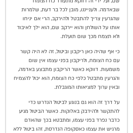
שם, ועל ידי זה דווקא מתעורר כח הצומח
שבאדמה. ולענייננו, מובן לכל בר דעת, שלמרות
שהגרעין צריך להתבטל ולהירקב, הרי אם יניחו
אותו על השולחן והוא יירקב שם, הוא ילך לאיבוד
ולא תצמח מכך שום תועלת.
כי אף שהיה כאן ריקבון וביטול, זה לא היה קשר
עם כח הצומח, ולריקבון בפני עצמו אין שום
משמעות. דווקא כאשר הריקבון מתבצע באדמה,
והגרעין מתבטל כלפי כח הצומח, הוא יכול להצמיח
ובאין ערוך למציאותו המוגבלת.
על דרך זה הוא גם בנוגע לביטול הנדרש כדי
להתקשר ולהידבק באלוקות. כאשר הביטול מגיע
כדבר נפרד בפני עצמו, ומתבטא בכך שהאדם
מרגיש את עצמו כאסקופה הנדרסת, זהו ביטול ללא