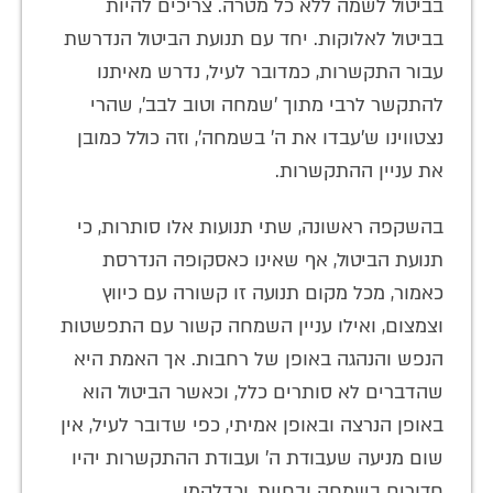
בביטול לשמה ללא כל מטרה. צריכים להיות
בביטול לאלוקות. יחד עם תנועת הביטול הנדרשת
עבור התקשרות, כמדובר לעיל, נדרש מאיתנו
להתקשר לרבי מתוך 'שמחה וטוב לבב', שהרי
נצטווינו ש'עבדו את ה' בשמחה', וזה כולל כמובן
את עניין ההתקשרות.
בהשקפה ראשונה, שתי תנועות אלו סותרות, כי
תנועת הביטול, אף שאינו כאסקופה הנדרסת
כאמור, מכל מקום תנועה זו קשורה עם כיווץ
וצמצום, ואילו עניין השמחה קשור עם התפשטות
הנפש והנהגה באופן של רחבות. אך האמת היא
שהדברים לא סותרים כלל, וכאשר הביטול הוא
באופן הנרצה ובאופן אמיתי, כפי שדובר לעיל, אין
שום מניעה שעבודת ה' ועבודת ההתקשרות יהיו
חדורים בשמחה ובחיות, וכדלקמן.