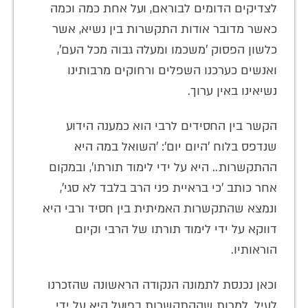
לצדיקים הדומים לבוראם, ועל אחת כמה וכמה
כאשר מדובר אודות התקשרות בין נשיא, אשר
כלשון הפסוק 'משכמו ומעלה גבוה מכל העם',
ואנשים כערכנו השפלים ורחוקים מרבותינו
נשיאינו באין ערוך.
הקשר בין החסידים לרבי הוא כמענה הידוע
שנדפס בלוח 'היום יום': 'השואל במה היא
ההתקשרות.. היא על ידי לימוד תורתו', ובמקום
אחר כותב 'כי בראיית פני הרב בלבד לא סגי',
ונמצא שהתקשרות האמיתית בין חסיד ורבי היא
דווקא על ידי לימוד תורתו של הרבי וקיום
הוראותיו.
וכאן נכנסת לתמונה הנקודה הראשונה שהזכרנו
לעיל. למרות שההתקשרות בפועל היא על ידי