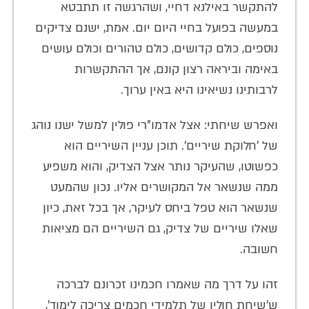
להתקשר באילנא דחיי, ושהרגשה זו תתבטא
במעשה בפועל בחיי היום יום. אמת, ישנם צדיקים
נוספים, כולם קדושים, כולם טהורים וכולם עושים
באימה וביראה רצון קונם, אך ההתקשרות
לרבותינו נשיאינו היא באין ערוך.
ואפרש שיחתי: אצל אדמו"רי פולין למשל ישנו נוהג
של 'חלוקת שיריים'. תוכן עניין השיריים הוא
כפשוטו, שהעיקר נותר אצל הצדיק, והוא משפיע
ממה שנשאר אל המקושרים אליו. נכון שהמעט
שנשאר הוא טפל ביחס לעיקר, אך בכל זאת, כיון
שאלו שיריים של צדיק, גם השיריים הם מציאות
חשובה.
זהו על דרך מה שאמרו חכמינו זכרונם לברכה
ש'שיחת חולין של תלמידי חכמים צריכה לימוד',