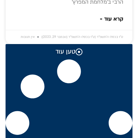
הרבי ב'מלחמת המפרץ'
קרא עוד »
ט״ז בכסלו ה׳תשפ״ד (ט״ז בכסלו ה׳תשפ״ד (נובמבר 29, 2023))
אין תגובות
טען עוד