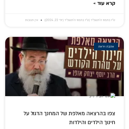
קרא עוד »
ט״ז בתמוז ה׳תשפ״ד (ט״ז בתמוז ה׳תשפ״ד (יולי 22, 2024))
אין תגובות
אהבה ויראה
צפו בהרצאה מאלפת של המחנך הדגול על
חינוך הילדים והילדות