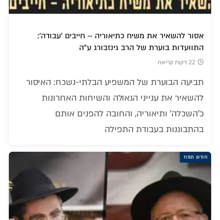
אסור להשאיר את משיח כתיאוריה – חייבים 'עבודה':
התוועדות בוערת של הרב גינזבורג ע"ה
22 דקות קריאה
תביעה הבוערת של המשפיע הבלתי-נשכח: האיסור
להשאיר את ענייני הגאולה והשיחות האחרונות
כ'השכלה' ותיאוריה, והחובה להפנים אותם
בהתבוננות בעבודת התפילה
חודש תמוז