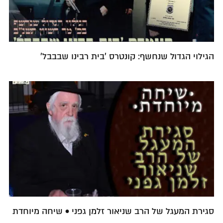
הגילוי הגדול שנחשף: קונטרס 'בית רבינו שבבבל'
סגירת המעגל של הרב שניאור זלמן גפני • שיחה מיוחדת