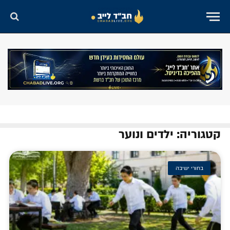
קטגוריה: ילדים ונוער
בחורי ישיבה