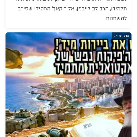
תלמידו, הרב לב לייבמן, אל ה'קאך' החסידי שסירב
להשתנות
ארץ ישראל