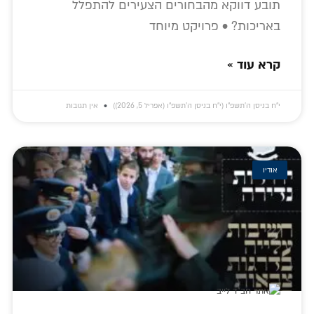
תובע דווקא מהבחורים הצעירים להתפלל
באריכות? • פרויקט מיוחד
קרא עוד »
י״ח בניסן ה׳תשפ״ו (י״ח בניסן ה׳תשפ״ו (אפריל 5, 2026))
אין תגובות
אודיו