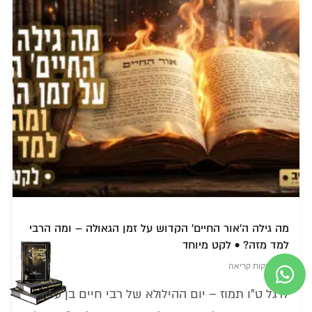
מה גילה ה'אור החיים' הקדוש על זמן הגאולה – ומה הרבי
למד מזה? • לקט מיוחד
8 דקות קריאה
לרגל ט"ו תמוז – יום ההילולא של רבי חיים בן עטר,