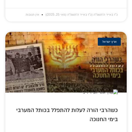
כ״ז באייר ה׳תשפ״ה (כ״ז באייר ה׳תשפ״ה (מאי 25, 2025))
אין תגובות
ארץ ישראל
כשהרבי הורה לעלות להתפלל בכותל המערבי
בימי החנוכה