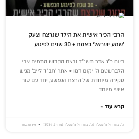
הרבי הכיר אישית את הילד שנרצח וצעק
'שמע ישראל' באמת • 30 שנים לפיגוע
ביום כ"ג אדר תשנ"ד נרצח הקדוש התמים ארי
הלברשטם ה' יקום דמו • אתר 'חב"ד לייב' מגיש
סקירה מיוחדת של הרצח הנפשע, יחד עם טור
אישי מיוחד
קרא עוד »
כ״ג באדר א׳ ה׳תשפ״ד (כ״ג באדר א׳ ה׳תשפ״ד (מרץ 3, 2024))
אין תגובות