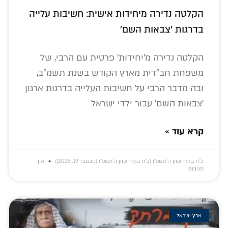
הקלטה נדירה מיחידות אישית: חשיבות עלייה
בדרגות 'צבאות השם'
הקלטה נדירה מ'יחידות' פרטית עם הרבי, של
משפחת חב"דית מארץ הקודש בשנת תשמ"ב,
ובה מדבר הרבי על חשיבות העלייה בדרגות ארגון
'צבאות השם' עבור ילדי ישראל
קרא עוד »
כ״ח במרחשוון ה׳תשפ״ו (כ״ח במרחשוון ה׳תשפ״ו (נובמבר 19, 2025))
אין
תגובות
ארץ ישראל