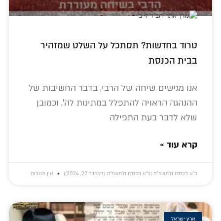
טרוד בחדשות? תסתכל על השלט שמזהיר
בבית הכנסת
אנו מגישים שיחה של הרבי, בדבר החשיבות של
ההנהגה הראויה להתפלל במתינות לה', וכמובן
שלא לדבר בעת התפילה
קרא עוד »
כ״א בכסלו ה׳תשפ״ה (כ״א בכסלו ה׳תשפ״ה (דצמבר 22, 2024))
אין תגובות
ארץ ישראל