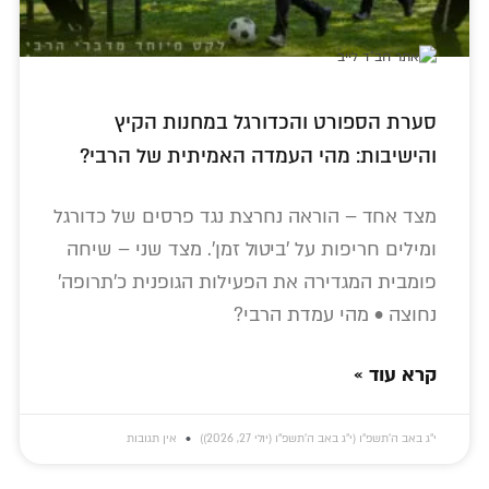
סערת הספורט והכדורגל במחנות הקיץ
והישיבות: מהי העמדה האמיתית של הרבי?
מצד אחד – הוראה נחרצת נגד פרסים של כדורגל
ומילים חריפות על 'ביטול זמן'. מצד שני – שיחה
פומבית המגדירה את הפעילות הגופנית כ'תרופה'
נחוצה • מהי עמדת הרבי?
קרא עוד »
י״ג באב ה׳תשפ״ו (י״ג באב ה׳תשפ״ו (יולי 27, 2026))
אין תגובות