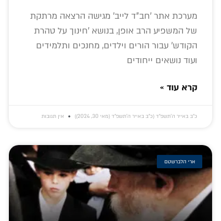
מערכת אתר 'חב"ד לייב' מגישה הרצאה מרתקת
של המשפיע הרב אופן, בנושא 'חינוך על טהרת
הקודש' עבור הורים וילדים, מחנכים ותלמידים
ועוד נושאים ייחודים
קרא עוד »
כ״ב באייר ה׳תשפ״ד (כ״ב באייר ה׳תשפ״ד (מאי 30, 2024))
אין תגובות
ארי הלברשטם