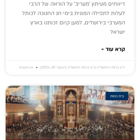
דיווחים מעיתון 'מעריב' על הוראה של הרבי
לעלות לתפילה המונית בימי חג החנוכה לכותל
המערבי בירושלים, למען קיום זכותנו בארץ
ישראל
קרא עוד »
כ״ט בכסלו ה׳תשפ״ה (כ״ט בכסלו ה׳תשפ״ה (דצמבר 30, 2024))
אין תגובות
בית כנסת