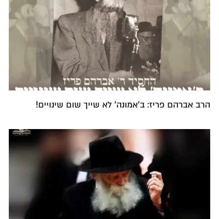
הרב אברהם פריז: ב'אמונה' לא שייך שום שינויים!