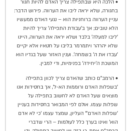
• הלכה היא שבתפילה צריך האדם להיות חגור
בחגורה, שלא יראה ליבו את הערווה. פירוש הדבר:
עניין הערווה ברוחניות הוא – נגעי האדם ממעשיו
הלא טובים; אך ב'עבודת התפילה' צריך להיות
'ליבו למעלה' בלבד ושלא יראה את הערווה, היינו
שלא יהרהר ויתמרמר בליבו על חטאיו אלא יקיים
'עבדו את ה' בשמחה'. וענין האזור שעל בגדיו הוא
המשכת ה'יחידה' בפנימיות, ודי למבין.
• הרמב"ם כותב שהאדם צריך לכוון בתפילה
'בשפלות האדם ורוממות הא-ל', אך בחסידות אנו
מוצאים שעל האדם לא לחשוב בתפילה על
שפלות עצמו. אולם לפי המבואר בחסידות בעניין
'שפלות האדם"' העליון, שמצד עצמו 'כי לא אדם
הוא' ואינו בערך כלל לעולמות – הרי שדברי
הרמב"ם אמת, כי בזה יש לחשוב בתפילה, ודי