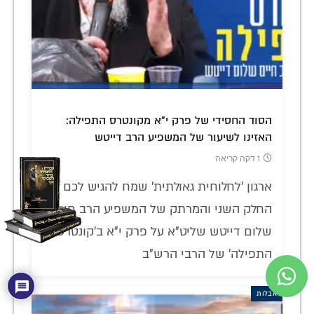
הסוד החסידי של פרק י"א מקונטרס התפילה:
האזינו לשיעור של המשפיע הרב דייטש
1 דקה קריאה
ארגון 'לחלוחית גאולתית' שמח להגיש לכם את
החלק השני והמרתק של המשפיע הרב חיים
שלום דייטש שליט"א על פרק י"א ב'קונטרס
התפילה' של הרבי הרש"ב
אבלות