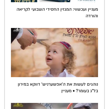
מעניין ועכשווי: המגזין החסידי השבועי לקריאה
והורדה
נוהגים לעשות את ה'אפשערניש' דווקא במירון
בל"ג בעומר? • מעניין