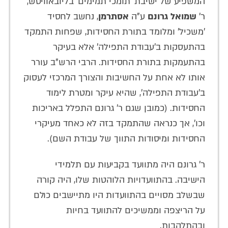
המשפיע של ישיבת 'תומכי תמימים' בליובאוויטש,
ר'
שמואל גרונם
ע"ה
אסתרמן
, נחשב לחסיד
'משכיל' ומלומד בתורת החסידות, שפחות התמקד
בהתעסקות ב'עבודת התפילה' אלא בעיקר
בהתעמקות בתורת החסידות. הרבי הרש"ב עורר
אותו לא אחת על החשיבות והצורך המרכזי לעסוק
ב'עבודת התפילה', שהיא עיקר ומטרת לימוד
החסידות. (כמובן שגם ר' גרונם התפלל באריכות
וכו', אך כנראה שהתמקד בזה לא כאחד מעיקרי
החסידות ומיסודות התווך של עבודת השם).
ר' גרונם היה מתוועד בקביעות עם תלמידי
הישיבה. בהתוועדויות הלוהטות שלו, היה קורה
שבשלב מסויים בהתוועדות היו מתיישבים כולם
על הריצפה וממשיכים להתוועד בחיות
ובהתלהבות.