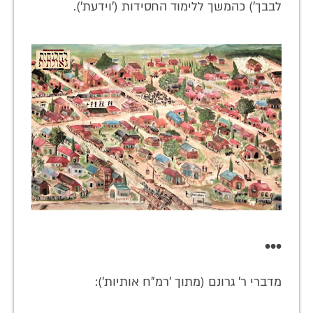
לבבך') כהמשך ללימוד החסידות ('וידעת').
•••
מדברי ר' גרונם (מתוך 'רמ"ח אותיות'):