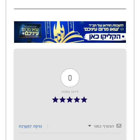
0
דירוג כתבה
הצטרף כמנוי
כְּנִיסָה לַמַעֲרֶכֶת