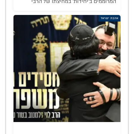
המרוממים ב'יחידות' במחיצתו של הרבי
אהבת ישראל