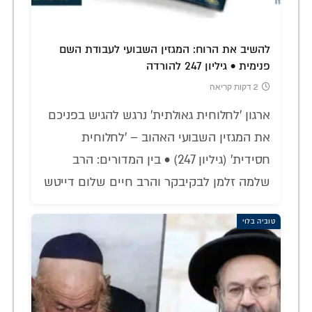
להשיב את הרוח: המגזין השבועי לעבודת השם
פנימית • גיליון 247 להורדה
2 דקות קריאה
ארגון 'לחלוחית גאולתית' נרגש להגיש בפניכם
את המגזין השבועי האהוב – 'לחלוחית
חסידית' (גיליון 247) • בין המדורים: הרב
שלמה זלמן לבקיבקר והרב חיים שלום דייטש
טוביה בלוי