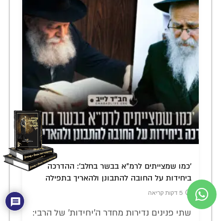
'כמו שמצייתים לרמ"א בבשר בחלב': ההדרכה
ביחידות על החובה להתבונן ולהאריך בתפילה
5 דקות קריאה
שתי פנינים נדירות מחדר ה'יחידות' של הרבי: