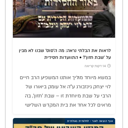
לראות את הבלתי נראה: מה ה'סוס' שבנו לא מבין
על 'שבת חזון'? • התוועדות חסידית
14 דקות קריאה
במשא מיוחד מוליך אותנו המשפיע הרב חיים
לוי יצחק גינזבורג ע"ה אל עומק ביאורו של
הרבי על שבת מיוחדת זו – שבת 'חזון', בה
מראים לכל אחד את בית המקדש השלישי
אגף הוצאה לאור - לחלוחית גאולתית