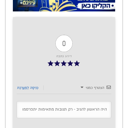
0
דירוג כתבה
הצטרף כמנוי
כְּנִיסָה לַמַעֲרֶכֶת