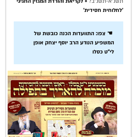
תשנ"א-תשנ"ב? •
לקריאת והורדת המגזין החגיגי
'לחלוחית חסידית'
☚ צפו: התוועדות הכנה כובשת של
המשפיע הנודע הרב יוסף יצחק אופן
לי"ט כסלו