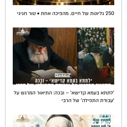
250 גליונות של חיים. מהפיכה אחת • טור חגיגי
'לתתא בעמא קדישא' – ובכה: התיאור המרגש על
'עבודת התפילה' של הרבי