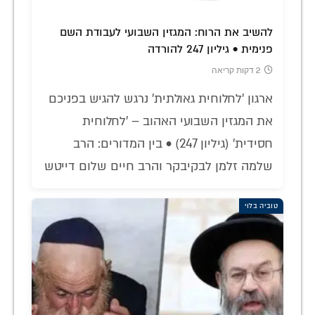
להשיב את הרוח: המגזין השבועי לעבודת השם
פנימית • גיליון 247 להורדה
2 דקות קריאה
ארגון 'לחלוחית גאולתית' נרגש להגיש בפניכם
את המגזין השבועי האהוב – 'לחלוחית
חסידית' (גיליון 247) • בין המדורים: הרב
שלמה זלמן לבקיבקר והרב חיים שלום דייטש
טוביה בלוי