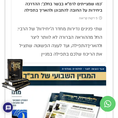
'כמו שמצייתים לרמ"א בבשר בחלב': ההדרכה
ביחידות על החובה להתבונן ולהאריך בתפילה
5 דקות קריאה
שתי פנינים נדירות מחדר ה'יחידות' של הרבי:
החל מההוראה הברורה לא לוותר ליצר
ולהאריךהתפילה, ועד לעצה הפשוטה שתציל
את הריכוז שלכם בתפילה במניין
אגף הוצאה לאור - לחלוחית גאולתית