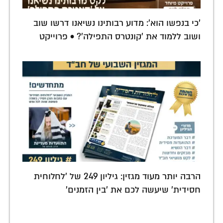
'כי בנפשו הוא': מדוע רבותינו נשיאנו דרשו שוב
ושוב ללמוד את 'קונטרס התפילה'? • פרוייקט
הרבה יותר מעוד מגזין: גיליון 249 של 'לחלוחית
חסידית' שיעשה לכם את 'בין הזמנים'