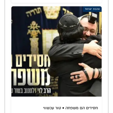
אהבת ישראל
חסידים הם משפחה • טור עכשווי