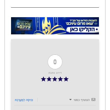
0
דירוג כתבה
הצטרף כמנוי
כְּנִיסָה לַמַעֲרֶכֶת