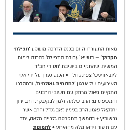
מאות התעוררו היום בכנס הדרכה מושקע
'תפילתי
תקדמך' –
בנושא 'עבודת התפילה' כהכנה לימות
המשיח, שהתקיים בישיבת 'חסידי חב"ד
ליובאוויטש' צפת גדולה • הכנס נערך על ידי אגף
האירועים של
ארגון 'לחלוחית גאולתית'
, ובמהלכו
התקיים פאנל מרתק עם חשובי הרבנים
והמשפיעים: הרב שלמה זלמן לבקיבקר, הרב ירון
יחזקאל נאמן, הרב בנימין זאב גנדל והרב אשר
גרשוביץ • בהמשך תתפרסם גלרייה מלאה, יחד
עם תיעוד וידאו מלא מהאירוע •
לתמונות