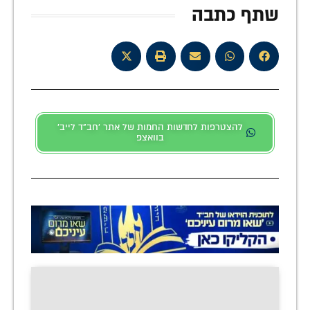
שתף כתבה
להצטרפות לחדשות החמות של אתר 'חב"ד לייב'
בוואצפ