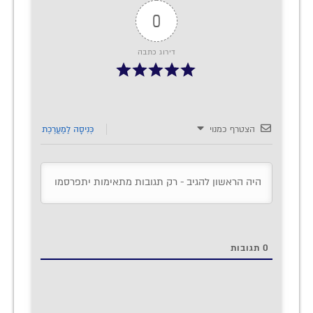
0
דירוג כתבה
הצטרף כמנוי
כְּנִיסָה לַמַעֲרֶכֶת
0
תגובות