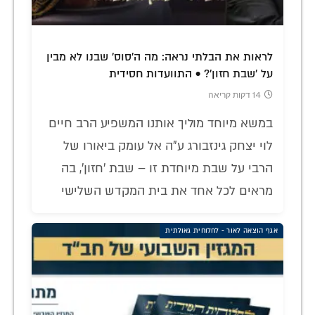
לראות את הבלתי נראה: מה ה'סוס' שבנו לא מבין
על 'שבת חזון'? • התוועדות חסידית
14 דקות קריאה
במשא מיוחד מוליך אותנו המשפיע הרב חיים
לוי יצחק גינזבורג ע"ה אל עומק ביאורו של
הרבי על שבת מיוחדת זו – שבת 'חזון', בה
מראים לכל אחד את בית המקדש השלישי
אגף הוצאה לאור - לחלוחית גאולתית