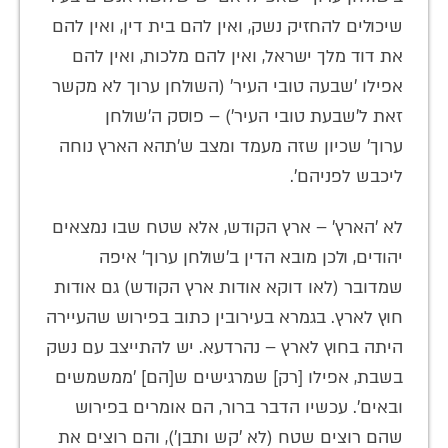
שיכולים להחזיק נשק, ואין להם בית דין, ואין להם
את דוד מלך ישראל, ואין להם מלכות, ואין להם
אפילו 'שבעה טובי העיר' (השולחן ערוך לא מקשר
זאת ל'שבעת טובי העיר') – פוסק ה'שולחן
ערוך' שכיון שזה מעמד ומצב ש'תהא הארץ נוחה
ליכבש לפניהם'.
לא 'הארץ' – ארץ הקודש, אלא שטח שבו נמצאים
יהודים, ולכן מובא הדין ב'שולחן ערוך' איפה
שמדובר (לאו דוקא אודות ארץ הקודש) גם אודות
חוץ לארץ. בגמרא בעירובין כתוב בפירוש שהעיירה
היתה בחוץ לארץ – נהרדעא. יש להתייצב עם נשק
בשבת, אפילו [רק] שמרגישים ש[הם] 'ממשמשים
ובאים'. עכשיו הדבר ברור, הם אומרים בפירוש
שהם רוצים שטח (לא 'קש ותבן'), והם רוצים את