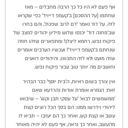
אף פעם לא היו כל כך הרבה מחבלים – מאז
שחתמו [על ההסכם] ב'קעמפ דייויד' כפי שקראו
לזה. על דוד נאמר 'דם לרוב שפכת', והם בחרו
שב'מחנה דוד' יכנסו שלוש מיליון יהודים למצב של
פיקוח נפש, רחמא ליצלן! ומתפארים שזהו חוזה
שנחתם ב'קעמפ דייויד'! ועכשיו הערבים אומרים
שזה מועט ולא לזה התכוונו, והיהודים דואגים
וחושבים מה יותר טוב עבור פיקוח נפש.
אין צורך בשום ראיות, ה'בית יוסף' כבר הבהיר
זאת: הגמרא אומרת אודות נהרדעא שאם
'ממשמשים לבוא' 'על עסקי תבן וקש' – שיבואו
ליהודי וידרשו ממנו: הם בסך הכל רוצים קצת
עשב או קצת קש, ואחר כך הם יעזבו – תביא לו
מהעשב, ואחר כך נראה, אף פעם לא יהיה מאוחר