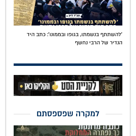
'להשתתף בנשמתו, בגופו ובממונו': כתב היד
הנדיר של הרבי נחשף
למקרה שפספסתם