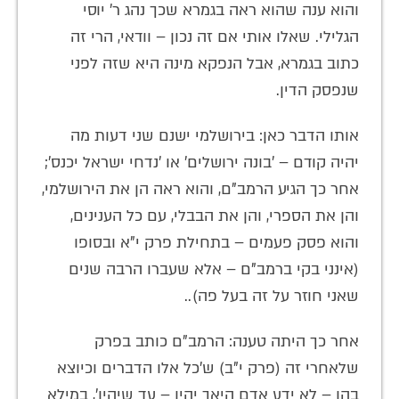
והוא ענה שהוא ראה בגמרא שכך נהג ר' יוסי
הגלילי. שאלו אותי אם זה נכון – וודאי, הרי זה
כתוב בגמרא, אבל הנפקא מינה היא שזה לפני
שנפסק הדין.
אותו הדבר כאן: בירושלמי ישנם שני דעות מה
יהיה קודם – 'בונה ירושלים' או 'נדחי ישראל יכנס';
אחר כך הגיע הרמב"ם, והוא ראה הן את הירושלמי,
והן את הספרי, והן את הבבלי, עם כל הענינים,
והוא פסק פעמים – בתחילת פרק י"א ובסופו
(אינני בקי ברמב"ם – אלא שעברו הרבה שנים
שאני חוזר על זה בעל פה)..
אחר כך היתה טענה: הרמב"ם כותב בפרק
שלאחרי זה (פרק י"ב) ש'כל אלו הדברים וכיוצא
בהן – לא ידע אדם היאך יהיו – עד שיהיו', במילא