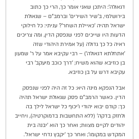
דגאולה': היתכן שאני אומר כך, הרי כך כתוב
בירושלמי, ב'שיר השירים' וברמב"ם – שגאולת
ישראל תהיה 'כאיילת השחר'? עניתי: כל חילוקי
הדעות היו שייכים לפני שנפסק הדין, ומה צריכים
ראיה כל כך גדולה (על אמירת היהודי שזה
'אתחלתא דגאולה') – רבי עקיבא אמר על ר' שמעון
בן כוזיבא שהוא משיח; 'דרך כוכב מיעקב' רבי
עקיבא דרש על בן כוזיבא.
אבל הנפקא מינה היא: כל זה היה לפני שנפסק
הדין. כאשר הרמב"ם פסק שגאולת ישראל תהיה
כך: קודם יבוא יהודי ו'יכוף כל ישראל לילך בה
ולחזק בדקה' (ללא התחשבות בדמוקרטיה), ויחייב
יהודים לקיים מצוות; ואחר כך הוא 'יבנה בית
המקדש במקומו'; ואחר כך 'יקבץ נדחי ישראל'.