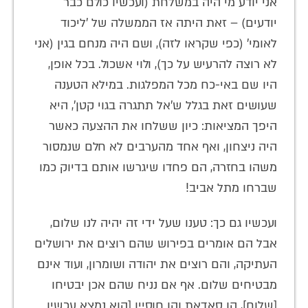
אני יודע מי היה במשלחת (ועכשיו כולם כבר
יודעים) – זאת היתה אז הממשלה של 'ליכוד
לאומי' (כפי שקראו לזה), ושם היה מנחם בגין (אני
לא רוצה להרעיש על כך), ולוי אשכול. בכל אופן,
היו שם באי-כח מכל המפלגות. במילא הטענה
שעושים זאת בגלל ש'אל תתגרה בגוי קטן', היא
היפך המציאות: כיון ששלחו את ההצעה כאשר
היה ניצחון, ואף אחד מהערבים לא חלם שנמסור
משהו בחזרה, הם פחדו שיגרשו אותם בדיוק כמו
שברחו מתל אביב!
ועכשיו גם כך: טענו שעל ידי זה יהיה לנו שלום,
אבל הם אומרים בפירוש שהם רוצים את ירושלים
העתיקה, והם רוצים את יהודה ושומרון, ועוד אינם
מבטיחים שלום. אף אם נניח שהם אכן יבטיחו
[שלום], הן סאדאת והן חוסיין [הוא נמצא עכשיו