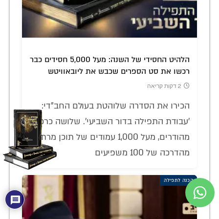
הלהיט החסידי של השנה: מעל 5,000 חסידים כבר
רכשו את סט הספרים שכבש את ליובאוויטש
2 דקות קריאה
הכירו את הסדרה שלוהטת בעולם החב"די:
'עבודת התפילה בדור השביעי'. שלושה כרכים
מהודרים, מעל 1,000 עמודים של תוכן מרתק
מהדרכה של 100 משפיעים
הכנה לתפילה