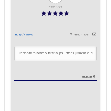
דירוג כתבה
הצטרף כמנוי
כְּנִיסָה לַמַעֲרֶכֶת
0
תגובות