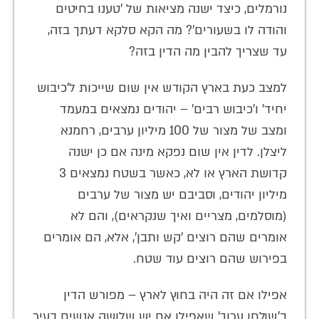
נורמלים, כיצד ישנה מציאות של 'טענו בחיטים
והודה לו בשעורים'? מה הקא סלקא דעתך בזה,
עד שצריך להבין מה הדין בזה?
למצב כעת בארץ הקודש אין שום שייכות ל'כיבוש
יחיד' ו'כיבוש רבים' – יהודים נמצאים במעמד
ומצב של מצור של 100 מיליון ערבים, רחמנא
ליצלן. לדין אין שום נפקא מינה אם כן ישנה
קדושת הארץ או לא, כאשר בשטח נמצאים 3
מיליון יהודים, וסביבם יש מצור של ערבים
(מוסלמים, מצריים ואיך שנקראים), והם לא
אומרים שהם רוצים 'קש ותבן', אלא, הם אומרים
בפירוש שהם רוצים עוד שטח.
אפילו אם זה היה בחוץ לארץ – מפורש הדין
ב'שולחן ערוך' שאפילו אם יש שלושה אנשים בעיר