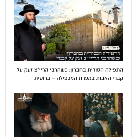
התפילה הסודית בחברון: כשהרבי הריי"צ זעק על
קברי האבות במערת המכפילה – ברוסית