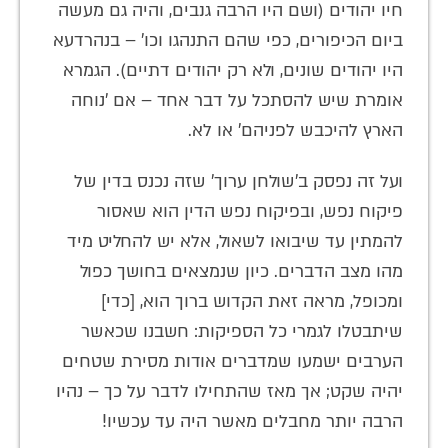
חיו יהודים (ושם היו הרבה גנבים, והיה גם מעשה
ביום הכיפורים, כפי שהם התנהגו וכו' – בנהרדעא
היו יהודים שונים, ולא רק יהודים דתיים). הגמרא
אומרת שיש להסתכל על דבר אחד – אם 'נוחה
הארץ להיכבש לפניהם' או לא.
ועל זה נפסק ב'שולחן ערוך' שזה נכנס בדין של
פיקוח נפש, ובפיקוח נפש הדין הוא שאסור
להמתין עד שיבואו לשאול, אלא יש להחליט מיד
מהו מצב הדברים. כיון שנמצאים בחושך כפול
ומכופל, מראה זאת הקדוש ברוך הוא, [כדי]
שיתבטלו לגמרי כל הספיקות: חשבנו שכאשר
הערבים ישמעו שמדברים אודות מסירת שטחים
יהיה שקט; אך מאז שהתחילו לדבר על כך – נהיו
הרבה יותר מחבלים מאשר היה עד עכשיו!