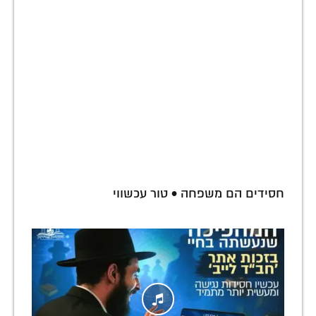
חסידים הם משפחה • טור עכשווי