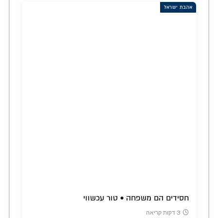
אהבת ישראל
חסידים הם משפחה • טור עכשווי
3 דקות קריאה