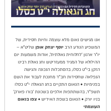
אנו מגישים נאום מלא עוצמה וחיות חסידית, של
המשפיע הנודע הרב
יוסף יצחק אופן
שליט"א –
יו"ר ארגון 'לחלוחית גאולתית', אודות משמעות יום
ההילולא של המגיד ממעזריטש וחג גאולת רבינו
הזקן בי"ט כסלו, בהסתכלות הנכונה והגישה
הנפלאה שחסידות חב"ד מחנכת לעבוד את השם
בפנימיות • הנאום התקיים בחג הגאולה י"ט כסלו
תשפ"ד, בהשתתפות אלפים בשכונת 'בורו פארק'
בניו יורק • הנאום בשפת האידיש •
צפו בנאום
העוצמתי