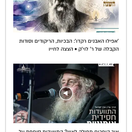
'אפילו האבנים רקדו': הבכיות, הריקודים וסודות
הקבלה של ר' לוי'ק • הצצה לחייו
איך הופכים תפילה לאש? התוועדות סוחפת על