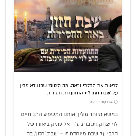
לראות את הבלתי נראה: מה ה'סוס' שבנו לא מבין
על 'שבת חזון'? • התוועדות חסידית
14 דקות קריאה
במשא מיוחד מוליך אותנו המשפיע הרב חיים
לוי יצחק גינזבורג ע"ה אל עומק ביאורו של
הרבי על שבת מיוחדת זו – שבת 'חזון', בה