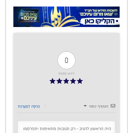
0
דירוג כתבה
הצטרף כמנוי
כְּנִיסָה לַמַעֲרֶכֶת