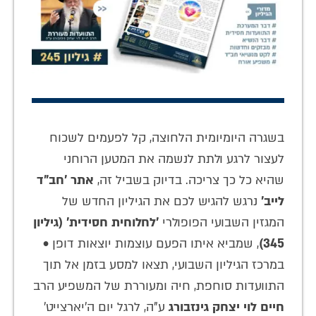
בשגרה היומיומית הלחוצה, קל לפעמים לשכוח
לעצור לרגע ולתת לנשמה את המטען הרוחני
שהיא כל כך צריכה. בדיוק בשביל זה,
אתר 'חב"ד
לייב'
נרגש להגיש לכם את הגיליון החדש של
המגזין השבועי הפופולרי
'לחלוחית חסידית' (גיליון
345)
, שמביא איתו הפעם עוצמות יוצאות דופן
•
במרכז הגיליון השבועי, תצאו למסע בזמן אל תוך
התוועדות סוחפת, חיה ומעוררת של המשפיע הרב
חיים לוי יצחק גינזבורג
ע"ה, לרגל יום ה'יארצייט'