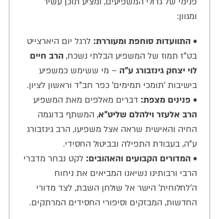
פנימי של גדולי המשפיעים, ומציע תוכן עשיר
ומגוון:
•
התוועדות סוחפת ומעוררת:
לרגל יום היארצייט
בט"ז תמוז של המשפיע הבלתי נשכח,
הרב חיים
לוי יצחק גינזבורג ע"ה
– מי ששימש כמשפיע
בישיבות 'תומכי תמימים' כפר חב"ד וראשון לציון.
•
פנינים מצפת:
דברים מאלפים מאת המשפיע
הרב אלעזר וילהלם שליט"א
, המשתף בדוגמה
החיה והאישית שראה אצל משפיעו, הרב גינזבורג
ע"ה, בעבודת התפילה ובביטול החסידי.
•
המדורים הקבועים והאהובים:
לקט נבחר מדברי
הרבי ורבותינו נשיאנו המביאים את ניחוח
ה'לחלוחית' הישר אל שולחן השבת, לצד מדורי
החדשות, המבזקים וסיפורי החסידים המרתקים.