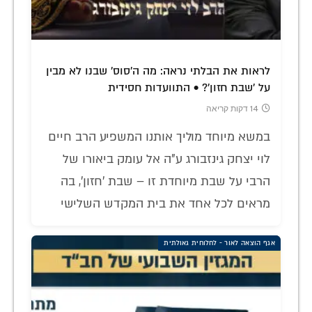
לראות את הבלתי נראה: מה ה'סוס' שבנו לא מבין
על 'שבת חזון'? • התוועדות חסידית
14 דקות קריאה
במשא מיוחד מוליך אותנו המשפיע הרב חיים
לוי יצחק גינזבורג ע"ה אל עומק ביאורו של
הרבי על שבת מיוחדת זו – שבת 'חזון', בה
מראים לכל אחד את בית המקדש השלישי
אגף הוצאה לאור - לחלוחית גאולתית