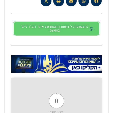
להצטרפות לחדשות החמות של אתר 'חב"ד לייב'
בוואצפ
0
דירוג כתבה