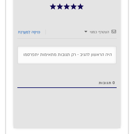
הצטרף כמנוי
כְּנִיסָה לַמַעֲרֶכֶת
0
תגובות