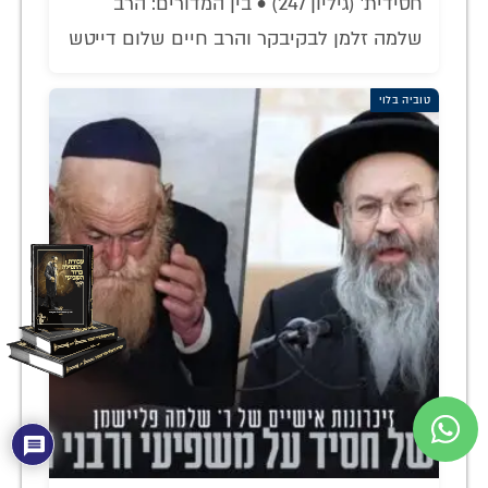
חסידית' (גיליון 247) • בין המדורים: הרב
שלמה זלמן לבקיבקר והרב חיים שלום דייטש
טוביה בלוי