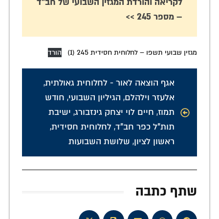
לקריאה והורדת המגזין השבועי של חב"ד
– מספר 245 >>
מגזין שבועי תשפו – לחלוחית חסידית 245 (1)
הורד
אגף הוצאה לאור - לחלוחית גאולתית
,
אלעזר וילהלם
,
הגיליון השבועי
,
חודש
תמוז
,
חיים לוי יצחק גינזבורג
,
ישיבת
תות"ל כפר חב"ד
,
לחלוחית חסידית
,
ראשון לציון
,
שלושת השבועות
שתף כתבה