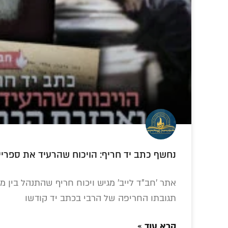
התראיין לתוכנית הוידאו החב"דית 'שא
מרום עיניכם'
כתבה נוסטלגית:
מהפיכת התפילה
שהחס
ביקור מלכותי של
בליובאוויטש
פנימה
נחשף כתב יד חריף: הויכוח שהרעיד את ספריי
האדמו"ר מקאפוסט
שעושה ארגון
י"ט כס
בעיר בוברויסק
'לחלוחית גאולתית' •
הרב ע
עדות אישית
אתר 'חב"ד לייב' מגיש ויכוח חריף שהתנהל בין
תגובתו החריפה של הרבי בכתב יד קודשו
קרא עוד »