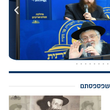
שפספסתם