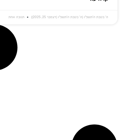
ה׳ בטבת ה׳תשפ״ו (ה׳ בטבת ה׳תשפ״ו (דצמבר 25, 2025))
תגובה אחת
הרגע שהנשמה
'לתתא בעמא
'אפ
מבקשת לנשום.. •
קדישא' – ובכה:
רקד
טור מיוחד
התיאור המרגש על
הריק
'עבודת התפילה' של
הקבלה
הרבי
• 