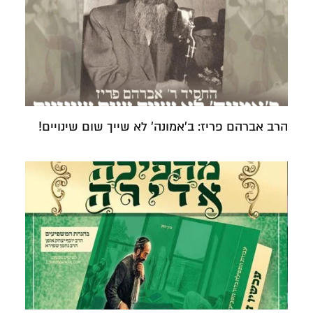
הרב אברהם פריז: ב'אמונה' לא שייך שום שינויים!