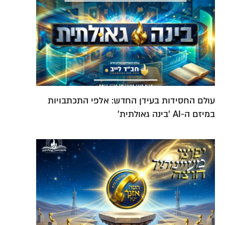
עולם החסידות בעידן החדש: אלפי התכתבויות
במיזם ה-AI 'בינה גאולתית'