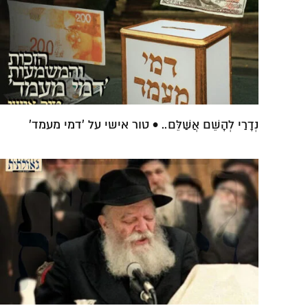
נְדָרַי לְהָשֵׁם אֲשַׁלֵּם.. • טור אישי על 'דמי מעמד'