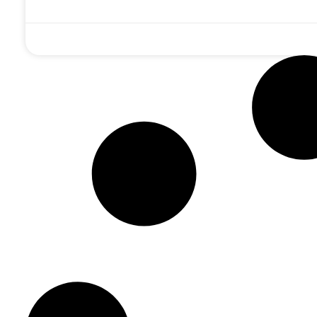
ילו האבנים
'כי בנפשו הוא':
מתיקות 'שער היחוד
ו': הבכיות,
מדוע רבותינו נשיאנו
והאמונה': לומדים
ודים וסודות
דרשו שוב ושוב
תניא עם המשפיע
 של ר' לוי'ק
ללמוד את 'קונטרס
הרב ארנשטיין ע"ה •
הצצה לחייו
התפילה'? •
האזינו
פרוייקט