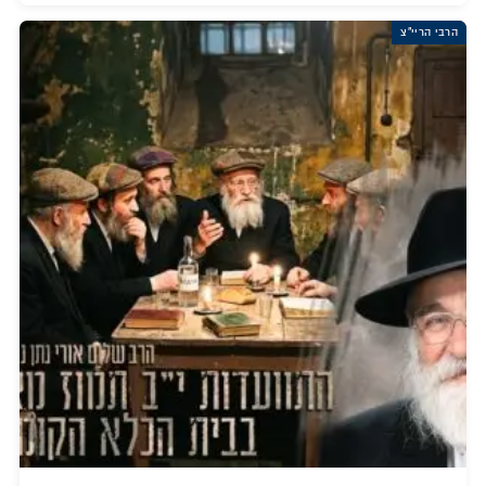
הרבי הריי"צ