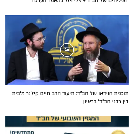
השליחים של חב"ד • אלי ויזל במאמר הערכה
תוכנית הוידאו של חב"ד: תיעוד הרב חיים קיז'נר מ'בית
דין רבני חב"ד' בראיון