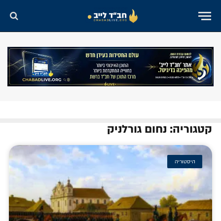
קטגוריה: נחום גורלניק
היסטוריה