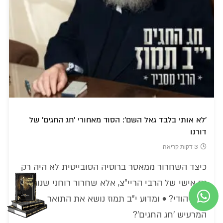
'לא אותי בלבד גאל השם': הסוד מאחורי 'חג החגים' של
דורנו
3 דקות קריאה
כיצד השחרור ממאסר ברוסיה הסובייטית לא היה רק
נס אישי של הרבי הריי"צ, אלא שחרור רוחני שנוגע
לכל יהודי? • ומדוע י"ב תמוז נושא את התואר
המרעיש 'חג החגים'?