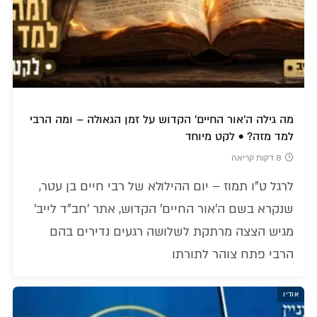
מה גילה ה'אור החיים' הקדוש על זמן הגאולה – ומה הרבי
למד מזה? • לקט מיוחד
8 דקות קריאה
לרגל ט"ו תמוז – יום ההילולא של רבי חיים בן עטר,
שנקרא בשם ה'אור החיים' הקדוש, אתר 'חב"ד לייב'
מגיש הצצה מרתקת לשלושה רגעים נדירים בהם
הרבי פתח צוהר לתורתו
אודיו