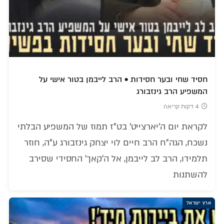
חסיד שחי ובער חסידות • הרב לייבמן בטור אישי על
המשפיע הרב גינזבורג
4 דקות קריאה
לקראת יום ה'יארצייט' בט"ז תמוז של המשפיע הבלתי
נשכח, הגה"ח הרב חיים לוי יצחק גינזבורג ע"ה, חוזר
תלמידו, הרב לב לייבמן, אל ה'קאך' החסידי שסירב
להשתנות
ארץ ישראל