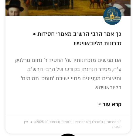
כך אמר הרבי הרש"ב מאמרי חסידות •
זכרונות מליובאוויטש
אנו מגישים מזכרונותיו של החסיד ר' נחום גורלניק
ע"ה, מסדר הנהגתו בקודש של הרבי הרש"ב,
ותיאורים מעניינים מחיי ישיבת 'תומכי תמימים'
בליובאוויטש
קרא עוד »
י״ט במרחשוון ה׳תשפ״ו (י״ט במרחשוון ה׳תשפ״ו (נובמבר 10, 2025))
אין
תגובות