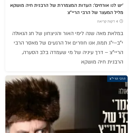
'יש לנו אורחים': העדות המצמררת של הרבנית חיה מושקא
מליל המעצר של הרבי הריי"צ
4 דקות קריאה
במלאת מאה שנה לימי האור והניצחון של חג הגאולה
י"ב–י"ג תמוז, אנו חוזרים אל הרגעים של מאסר הרבי
הריי"צ – דרך עיניה של מי שעמדה בלב הסערה,
הרבנית חיה מושקא
הרבי הריי"צ