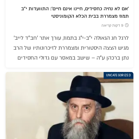
'אם לא נחיה כחסידים, חיינו אינם חיים': התוועדות י"ב
תמוז מצמררת בבית הכלא הקומוניסטי
9 דקות קריאה
לרגל חג הגאולה י"ב-י"ג בתמוז, עורך אתר 'חב"ד לייב'
מגיש הצצה היסטורית ומצמררת לזיכרונותיו של הרב
נתן ברכהן ע"ה – שישב במאסר עם גדולי החסידים
UNCATEGORIZED