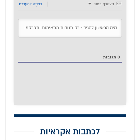
הצטרף כמנוי
כְּנִיסָה לַמַעֲרֶכֶת
0
תגובות
לכתבות אקראיות