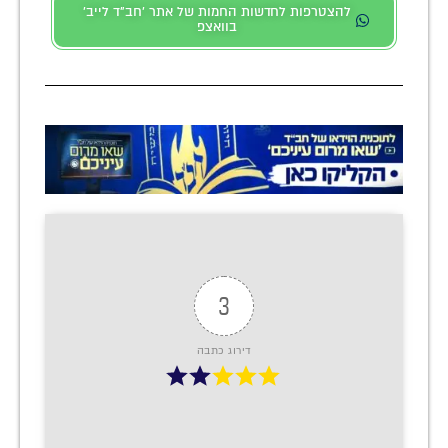
להצטרפות לחדשות החמות של אתר 'חב"ד לייב'
בוואצפ
3
דירוג כתבה