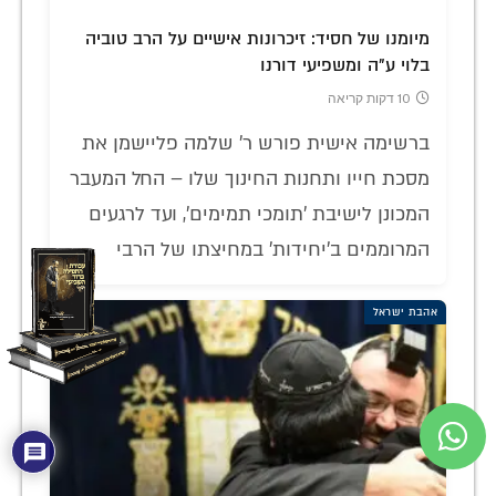
מיומנו של חסיד: זיכרונות אישיים על הרב טוביה
בלוי ע"ה ומשפיעי דורנו
10 דקות קריאה
ברשימה אישית פורש ר' שלמה פליישמן את
מסכת חייו ותחנות החינוך שלו – החל המעבר
המכונן לישיבת 'תומכי תמימים', ועד לרגעים
המרוממים ב'יחידות' במחיצתו של הרבי
אהבת ישראל