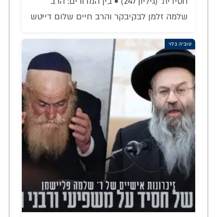
חסידית' (גיליון 247) • בין המדורים: הרב
שלמה זלמן לבקיבקר והרב חיים שלום דייטש
טוביה בלוי