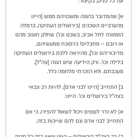
ועל כל פנים, בקיצור:
א] שהמדובר בהגנה ומשכניהם ממש [היינו
מהערביים השכנים (בירושלים העתיקה, ברמלה
הסמוכה לתל אביב, בשכם וכו') שחלק חשוב מהם
או רובם – מחבלים! כדמוכח ממעשיהם,
מדיבוריהם וכו'], מהיראה ללכת בירושלים העתיקה
בלילה וכו'. ורק הידיעה שיש הגנה [צה"ל],
מעכבתם. ולא הזכרתי מלחמה כלל.
ב] התחייב [היינו לבני אדם], להיות רב צבאי
בצה"ל בירושלים וכו'. היינו:
א) לא נדר לשמים ויכול לשאול להפירו, כי אם
התחייב לבני אדם וגם להם שייכות בזה.
ב) רב בצה"ל בירושלים – היינו שאין בזה כל סכנה