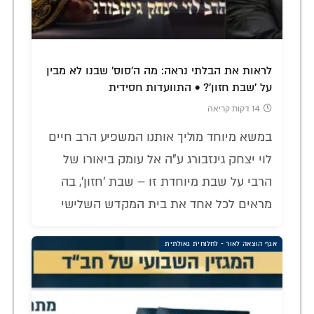
לראות את הבלתי נראה: מה ה'סוס' שבנו לא מבין
על 'שבת חזון'? • התוועדות חסידית
14 דקות קריאה
במשא מיוחד מוליך אותנו המשפיע הרב חיים
לוי יצחק גינזבורג ע"ה אל עומק ביאורו של
הרבי על שבת מיוחדת זו – שבת 'חזון', בה
מראים לכל אחד את בית המקדש השלישי
אגף הוצאה לאור - לחלוחית גאולתית