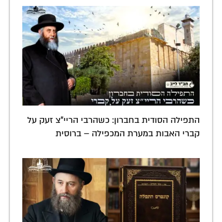
התפילה הסודית בחברון: כשהרבי הריי"צ זעק על
קברי האבות במערת המכפילה – ברוסית