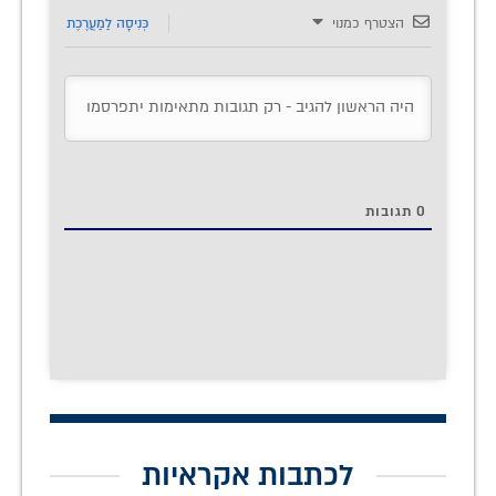
הצטרף כמנוי
כְּנִיסָה לַמַעֲרֶכֶת
0
תגובות
לכתבות אקראיות