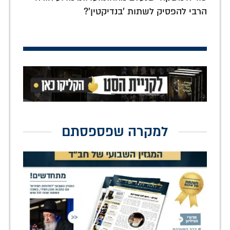
הרבי להפסיק לשתות 'בנדיקטין'?
למקרה שפספסתם