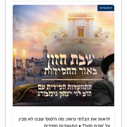
התוועדות
לראות את הבלתי נראה: מה ה'סוס' שבנו לא מבין
על 'שבת חזון'? • התוועדות חסידית