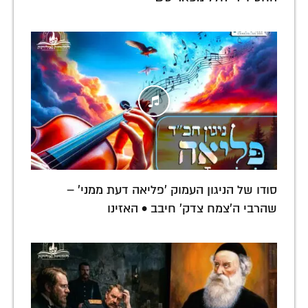
סודו של הניגון העמוק 'פליאה דעת ממני' –
שהרבי ה'צמח צדק' חיבב • האזינו