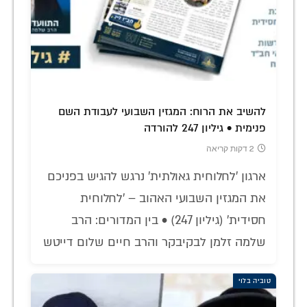
להשיב את הרוח: המגזין השבועי לעבודת השם
פנימית • גיליון 247 להורדה
2 דקות קריאה
ארגון 'לחלוחית גאולתית' נרגש להגיש בפניכם
את המגזין השבועי האהוב – 'לחלוחית
חסידית' (גיליון 247) • בין המדורים: הרב
שלמה זלמן לבקיבקר והרב חיים שלום דייטש
טוביה בלוי