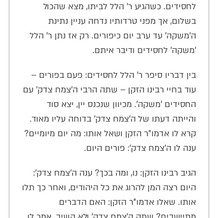
לחסידים. כשהגיע ר' הלל לביתו, מצא שהכול
בשלום, אך מפני טרדותיו נדחה עניין נתינת
ה'משקה' עד ערב יום כיפורים. רק אז נתן ר' הלל
'משקה' לחסידים ודיבר איתם.
בין דבריו סיפר ר' הלל לחסידים: פעם בפורים –
עוד בחיי רבינו הזקן – שתה הרבי ה'צמח צדק' עם
החסידים 'משקה'. מכיוון שנכנס יין, יצא סוד
והייתה דעתו של ה'צמח צדק' בדוחה עליו מאוד.
קרא לו אדמו"ר הזקן ושאל אותו: מה יום מיומיים?
ענה לו ה'צמח צדק': פורים היום.
הגיב רבינו הזקן: נו, ומה בכך? ענה ה'צמח צדק':
היום רצה המן להרוג את כל היהודים, ואחר כך תלו
אותו. שאלו אדמו"ר הזקן: האם הדברים
מתיישבים? שתק ה'צמח צדק' ולא השיב. אמר לו