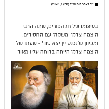
י״ד באדר ה׳תשפ״ג (מרץ 7, 2023)
בעיצומו של חג הפורים, שתה הרבי
ה'צמח צדק' 'משקה' עם החסידים,
ומכיוון ש'נכנס יין יצא סוד' - שעתו של
ה'צמח צדק' הייתה בדוחה עליו מאוד