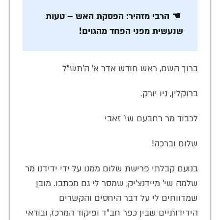
☚ הרבי מזהיר: הפסקת האש – טעות
שנעשית מפני הפחד מהגוים!
ברוך השם, ראש חודש אדר א' ה'תש"ל
ברוקלין, ניו יורק.
לכבוד מר רחבעם שי' זאבי
שלום וברכה!
בנועם קבלתי פרישת שלום ממנו על ידי ידידנו מר
שלמה שי' מיידנצ'יק, שמסר לי גם מכתבו. מובן
שמדווחים לי על דבר היחסים והקשרים
הידידותיים שבין כפר חב"ד ופיקוד המרכז, ובודאי