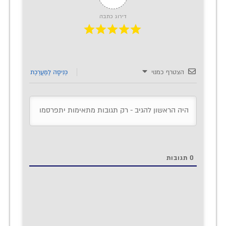
דירוג כתבה
הצטרף כמנוי
כְּנִיסָה לַמַעֲרֶכֶת
0
תגובות