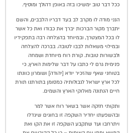
ככל דבר טוב ימשיכו בזה באופן דהולך ומוסיף.
הנני מודה לו מקרב לב בעד דבריו הלבבים, והשם
יתברך מקור הברכות יברך את כבודו ואת כל אשר
לו בכל המצטרך, ובמיוחד בהצלחה רבה בתפקידיו
ובמילוי משאלות לבבו לטובה. בברכה להצלחה
ולבשורות טובות. קורת רוח מיוחדת ושמחה
פנימית גרם לי כתבו על דבר שלימות הארץ, כי
בטוחני שאף שהזכיר יודא [יהודה] ושומרון כוונתו
לכל ארץ ישראל לגבולותיה כמסומן בתורתנו תורת
חיים הנתונה מאלוקי הארץ והשמים.
ותקותי חזקה אשר בשאר רוח אשר למר
ובהשפעתו יחדיר השקפה זו בחוגים שיגדלו
ויתרחבו ועד שתקבע השקפה זו את הקו ואת
המשא ומתן עם האומות – כי כל הקובעים את