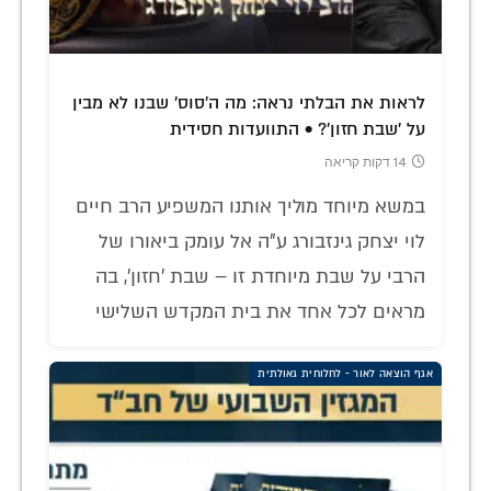
לראות את הבלתי נראה: מה ה'סוס' שבנו לא מבין
על 'שבת חזון'? • התוועדות חסידית
14 דקות קריאה
במשא מיוחד מוליך אותנו המשפיע הרב חיים
לוי יצחק גינזבורג ע"ה אל עומק ביאורו של
הרבי על שבת מיוחדת זו – שבת 'חזון', בה
מראים לכל אחד את בית המקדש השלישי
אגף הוצאה לאור - לחלוחית גאולתית