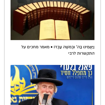
וַיַּאֲמִינוּ בַּה' וּבְמשֶׁה עַבְדּוֹ • מאמר מחכים על
התקשרות לרבי