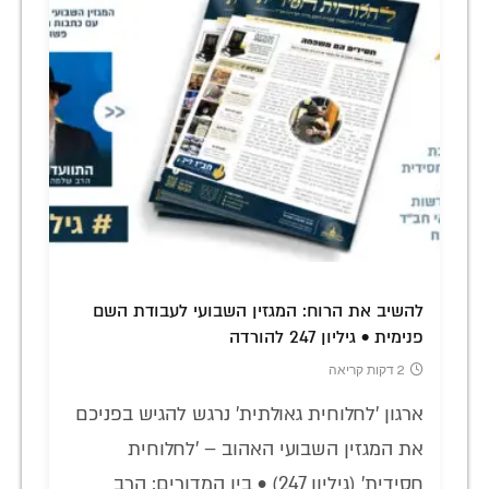
להשיב את הרוח: המגזין השבועי לעבודת השם
פנימית • גיליון 247 להורדה
2 דקות קריאה
ארגון 'לחלוחית גאולתית' נרגש להגיש בפניכם
את המגזין השבועי האהוב – 'לחלוחית
חסידית' (גיליון 247) • בין המדורים: הרב