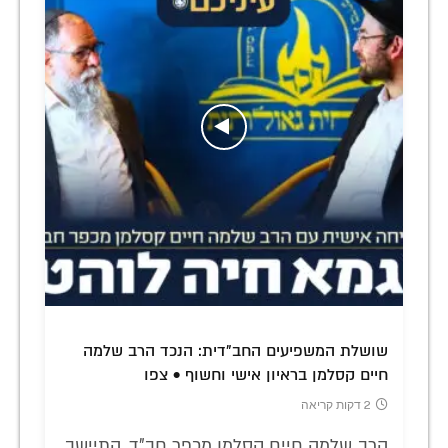
שושלת המשפיעים החב"דית: הנכד הרב שלמה
חיים קסלמן בראיון אישי וחשוף • צפו
2 דקות קריאה
הרב שלמה חיים קסלמן מכפר חב"ד, התיישב