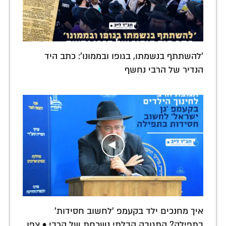
'להשתתף בנשמתו, בגופו ובממונו': כתב היד
הנדיר של הרבי נחשף
איך מחנכים ילד בקעמפ 'לחשוב חסידות'
בתפילה? התגובה הבלתי נשכחת של הרבי • צפו