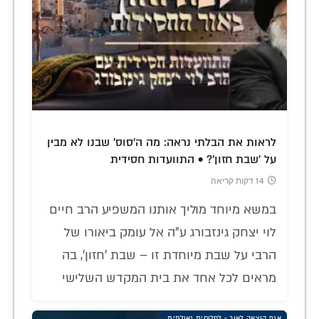
לראות את הבלתי נראה: מה ה'סוס' שבנו לא מבין
על 'שבת חזון'? • התוועדות חסידית
14 דקות קריאה
במשא מיוחד מוליך אותנו המשפיע הרב חיים
לוי יצחק גינזבורג ע"ה אל עומק ביאורו של
הרבי על שבת מיוחדת זו – שבת 'חזון', בה
מראים לכל אחד את בית המקדש השלישי
אגף הוצאה לאור - לחלוחית גאולתית