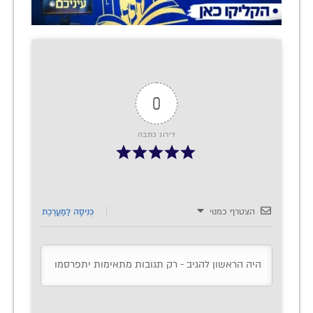
0
דירוג כתבה
הצטרף כמנוי
כְּנִיסָה לַמַעֲרֶכֶת