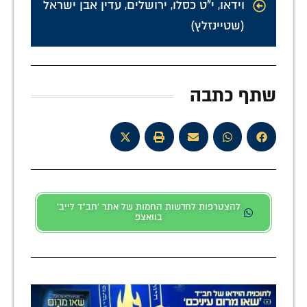
וידאו
,
י"ט כסלו
,
ירושלים
,
עדין אבן ישראל
(שטיינזלץ)
שתף כתבה
להצטרפות לחדשות החמות של אתר 'חב"ד לייב'
בוואצפ