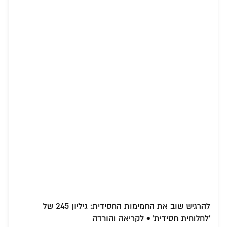
להרגיש שוב את החמימות החסידית: גיליון 245 של
'לחלוחית חסידית' • לקריאה והורדה