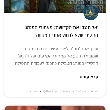
'אל תנגבו את הקדושה': מאחורי המנהג
החסידי שלא לרחוץ אחרי המקווה
עורך אתר 'חב"ד לייב' מגיש כתבה מרתקת
שמובילה מסע אל מאחורי הקלעים של ה'רגש'
החסידי במנהג הטבילה כהכנה לעבודת התפילה
קרא עוד »
י״ט בסיון ה׳תשפ״ו (י״ט בסיון ה׳תשפ״ו (יוני 4, 2026))
4 תגובות