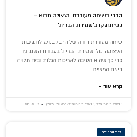
הרבי בשיחה מעוררת: הגאולה תבוא –
כשיתחזקו ב'שמירת הברית'
שיחה מעוררת וחדה של הרבי, בנוגע לחשיבות
העצומה של 'שמירת הברית' בעבודת השם, עד
כדי כך שהיא הסיבה לאריכות הגלות ובזה תלויה
ביאת המשיח
קרא עוד »
י׳ באדר ב׳ ה׳תשפ״ד (י׳ באדר ב׳ ה׳תשפ״ד (מרץ 20, 2024))
אין תגובות
דרכי החסידים