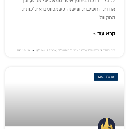
לקבל הדרכה באופן אישי ממשפיעי אנ"ש, וכן
אודות החשיבות שישנה כשמכוונים את 'כוונת
המקווה'
קרא עוד »
כ״ח באדר ב׳ ה׳תשפ״ד (כ״ח באדר ב׳ ה׳תשפ״ד (אפריל 7, 2024))
אין תגובות
אדמו"ר הזקן