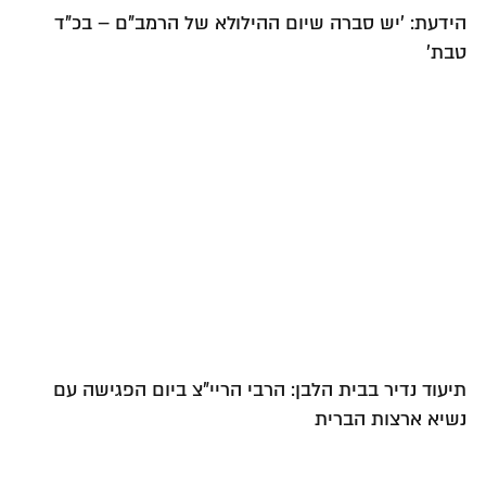
הידעת: 'יש סברה שיום ההילולא של הרמב"ם – בכ"ד
טבת'
תיעוד נדיר בבית הלבן: הרבי הריי"צ ביום הפגישה עם
נשיא ארצות הברית