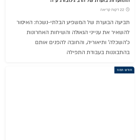
התוועדות בוערת של הרב גינזבורג ע"ה
22 דקות קריאה
תביעה הבוערת של המשפיע הבלתי-נשכח: האיסור
להשאיר את ענייני הגאולה והשיחות האחרונות
כ'השכלה' ותיאוריה, והחובה להפנים אותם
בהתבוננות בעבודת התפילה
חודש תמוז