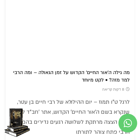
מה גילה ה'אור החיים' הקדוש על זמן הגאולה – ומה הרבי
למד מזה? • לקט מיוחד
8 דקות קריאה
לרגל ט"ו תמוז – יום ההילולא של רבי חיים בן עטר,
שנקרא בשם ה'אור החיים' הקדוש, אתר 'חב"ד לייב'
מגיש הצצה מרתקת לשלושה רגעים נדירים בהם
הרבי פתח צוהר לתורתו