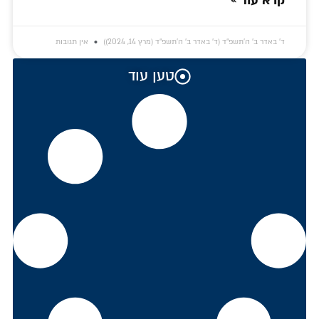
קרא עוד »
ד׳ באדר ב׳ ה׳תשפ״ד (ד׳ באדר ב׳ ה׳תשפ״ד (מרץ 14, 2024))
אין תגובות
טען עוד