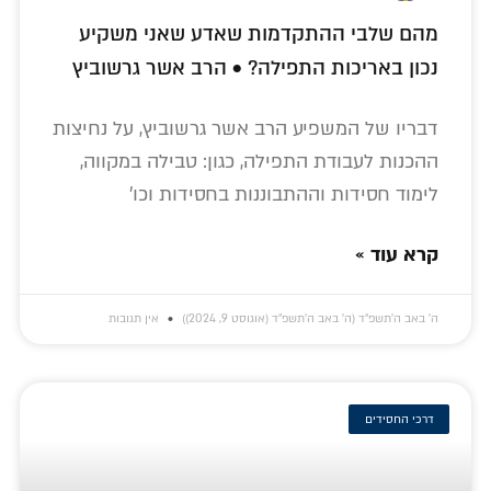
מהם שלבי ההתקדמות שאדע שאני משקיע
נכון באריכות התפילה? • הרב אשר גרשוביץ
דבריו של המשפיע הרב אשר גרשוביץ, על נחיצות
ההכנות לעבודת התפילה, כגון: טבילה במקווה,
לימוד חסידות וההתבוננות בחסידות וכו'
קרא עוד »
ה׳ באב ה׳תשפ״ד (ה׳ באב ה׳תשפ״ד (אוגוסט 9, 2024))
אין תגובות
דרכי החסידים