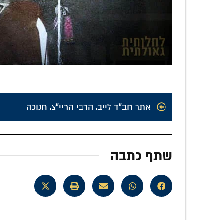
אתר חב"ד לייב
,
הרבי הריי"צ
,
חנוכה
שתף כתבה