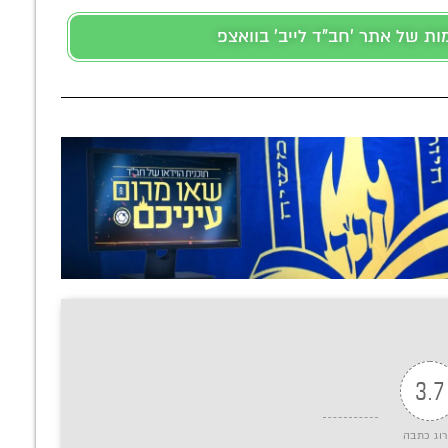
 של אתר 'חב"ד לייב' בוואצפ
3.7
רוג כתבה