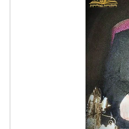
פה שכיבתה
איך אפשר לדרוש
כתבה נוסטלגית:
התנגדות: כך
ללמוד חסידות
ביקור מלכותי של
ה האדמו"ר
ולהתפלל באריכות –
האדמו"ר מקאפוסט
פוסט לרב
אם אני עושה
בעיר בוברויסק
עוז חב"ד
עבירות? • שיחה
יובאוויטש
מיוחדת