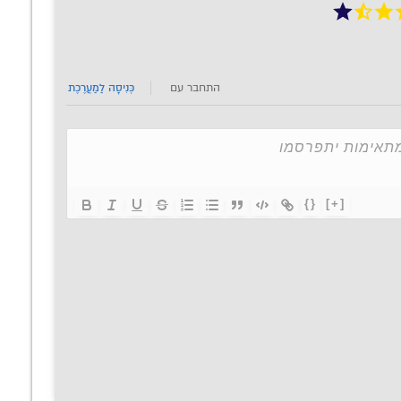
התחבר עם
כְּנִיסָה לַמַעֲרֶכֶת
{}
[+]