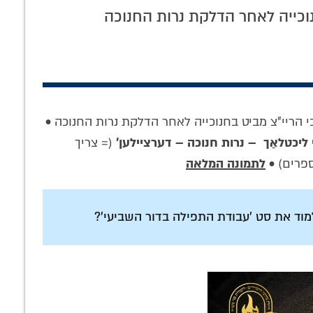
'לתתא בעמא קדישא' – ובכה: התיאור
וכייה לאחר הדלקת נרות החנוכה
המרגש על 'עבודת התפילה' של הרבי
י הריי"צ מביט בחנוכייה לאחר הדלקת נרות החנוכה •
י ליכטלאַך – נרות חנוכה – דערציילען'
(= צריך
ספרים) •
לתמונה המלאה
מוד את סט 'עבודת התפילה בדור השביעי'?
 תורה בצורה
הנאום הסוער של
רוח תשובה נשבה
ה – על ידי
הרב ראובן וולף: כל
באלול בליובאוויטש:
ת התפילה' •
עם ישראל צריך
למה נוגע התיאור? •
דות מיוחדת
להכריז 'יחי'
פרשת 'ראה'