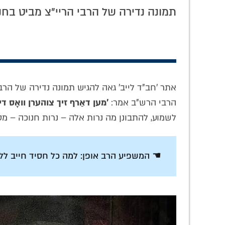
רבי
המשמעות של שבת קודש בתורת
תמונה נדירה של הרבי הריי"צ מביט בחנ
ן 'אך
חסידות חב"ד • הרב זלמן גופין
בהתוועדות מעוררת
אתר 'חב"ד לייב' גאה להגיש תמונה נדירה של הרב
הרבי הרש"ב אמר:
'מען דאַרף זיך צוהערן וואָס ד
לשמוע, להתבונן מה נרות אלה – נרות חנוכה – מ
☚ המשפיע הרב אופן: למה כל חסיד חייב לל
נוסטלגיה: הרב
המצב ב-770 בעת
ללמוד
'מונקע' גרוזמן
המלחמה בישראל:
נכונ
בישיבה בכפר חב"ד
הרב יהושע מונדשיין
'עבוד
• היו ימים
מתאר במכתב
התווע
נוסטלגי