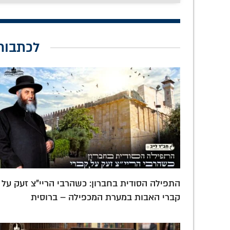
לכתבות
התפילה הסודית בחברון: כשהרבי הריי"צ זעק על
קברי האבות במערת המכפילה – ברוסית