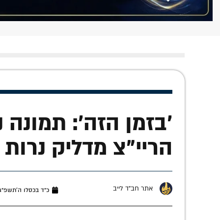
'בזמן הזה': תמונה 
הריי"צ מדליק נרות 
אתר חב"ד לייב
כ״ד בכסלו ה׳תשפ״ג (דצמב