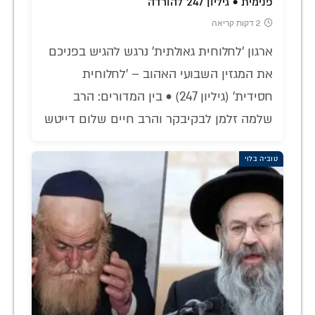
פנימית • גיליון 247 להורדה
2 דקות קריאה
ארגון 'לחלוחית גאולתית' נרגש להגיש בפניכם
את המגזין השבועי האהוב – 'לחלוחית
חסידית' (גיליון 247) • בין המדורים: הרב
שלמה זלמן לבקיבקר והרב חיים שלום דייטש
טוביה בלוי