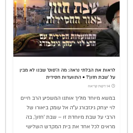
לראות את הבלתי נראה: מה ה'סוס' שבנו לא מבין
על 'שבת חזון'? • התוועדות חסידית
14 דקות קריאה
במשא מיוחד מוליך אותנו המשפיע הרב חיים
לוי יצחק גינזבורג ע"ה אל עומק ביאורו של
הרבי על שבת מיוחדת זו – שבת 'חזון', בה
מראים לכל אחד את בית המקדש השלישי