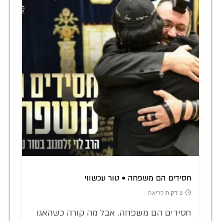
חסידים הם משפחה • טור עכשווי
3 דקות קריאה
חסידים הם משפחה. אבל מה קורה כשהאגו