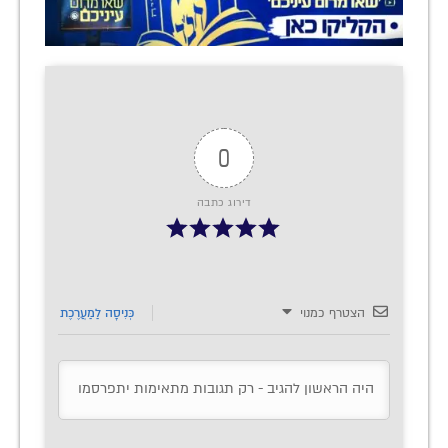
0
דירוג כתבה
הצטרף כמנוי
כְּנִיסָה לַמַעֲרֶכֶת