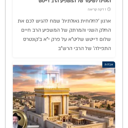
האזינו לשיעור של המשפיע הרב דייטש
1 דקה קריאה
ארגון 'לחלוחית גאולתית' שמח להגיש לכם את
החלק השני והמרתק של המשפיע הרב חיים
שלום דייטש שליט"א על פרק י"א ב'קונטרס
התפילה' של הרבי הרש"ב
אבלות