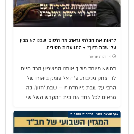
לראות את הבלתי נראה: מה ה'סוס' שבנו לא מבין
על 'שבת חזון'? • התוועדות חסידית
14 דקות קריאה
במשא מיוחד מוליך אותנו המשפיע הרב חיים
לוי יצחק גינזבורג ע"ה אל עומק ביאורו של
הרבי על שבת מיוחדת זו – שבת 'חזון', בה
מראים לכל אחד את בית המקדש השלישי
אגף הוצאה לאור - לחלוחית גאולתית