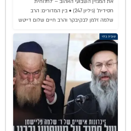
את המגזין השבועי האהוב – 'לחלוחית
חסידית' (גיליון 247) • בין המדורים: הרב
שלמה זלמן לבקיבקר והרב חיים שלום דייטש
טוביה בלוי