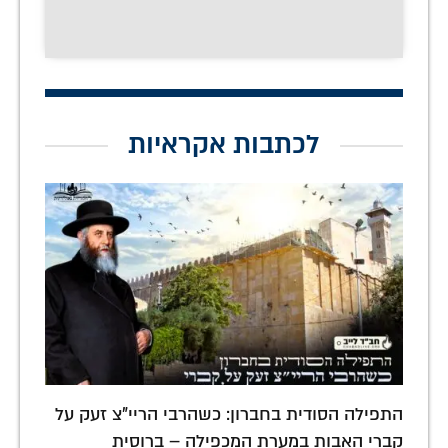
לכתבות אקראיות
התפילה הסודית בחברון: כשהרבי הריי"צ זעק על
קברי האבות במערת המכפילה – ברוסית