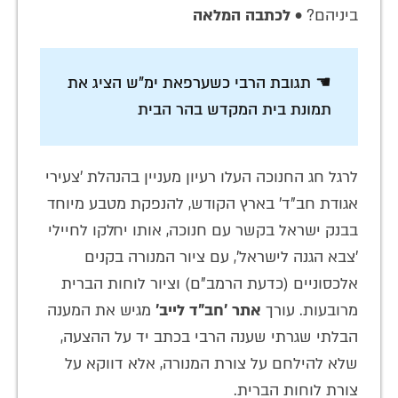
ביניהם? •
לכתבה המלאה
☚ תגובת הרבי כשערפאת ימ"ש הציג את
תמונת בית המקדש בהר הבית
לרגל חג החנוכה העלו רעיון מעניין בהנהלת 'צעירי
אגודת חב"ד' בארץ הקודש, להנפקת מטבע מיוחד
בבנק ישראל בקשר עם חנוכה, אותו יחלקו לחיילי
'צבא הגנה לישראל', עם ציור המנורה בקנים
אלכסוניים (כדעת הרמב"ם) וציור לוחות הברית
מרובעות. עורך
אתר 'חב"ד לייב'
מגיש את המענה
הבלתי שגרתי שענה הרבי בכתב יד על ההצעה,
שלא להילחם על צורת המנורה, אלא דווקא על
צורת לוחות הברית.