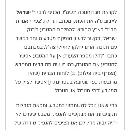
לקראת חג החנוכה תשמ"ג, הכניס לרבי ר'
ישראל
לייבוב
ע"ה את העתק מכתב הנהלת 'צעירי אגודת
חב"ד' בארץ הקודש למחלקת המטבע ב'בנק
ישראל', בקשר לרעיון הנפקת מטבע מיוחד בקשר
עם חנוכה, אותו יחלקו לחיילי צה"ל. במכתבם
כתבו: 'להלן מספר הצעות: א] על המטבע אפשר
להטביע את המנורה, כמו זו שהיתה בבית המקדש
(מצורף בזה צילום). ב] לוחות הברית (שהיו
מרובעות כפי שמובא בספרים). ג] אפשר לציין על
המטבע 'דמי חנוכה' או 'חנוכה'.
כדי שאנו נוכל להשתמש במטבע, ומפאת מגבלות
תקציביות, אנו מבקשים להנפיק מטבע שערכו לא
יהיה גבוה מדי. לכן אנו מציעים להנפיק סידרה של