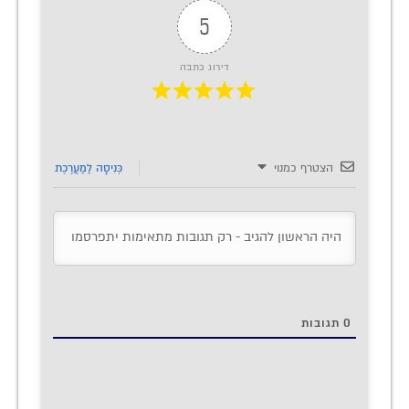
5
דירוג כתבה
הצטרף כמנוי
כְּנִיסָה לַמַעֲרֶכֶת
0
תגובות