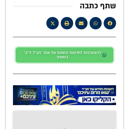
שתף כתבה
להצטרפות לחדשות החמות של אתר 'חב"ד לייב'
בוואצפ