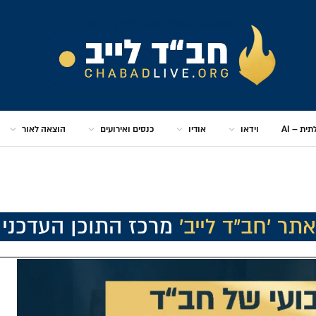
ית – AI
וידאו
אודיו
כנסים ואירועים
הוצאה לאור
תר 'חב"ד לייב'
מרכז התוכן העדכני