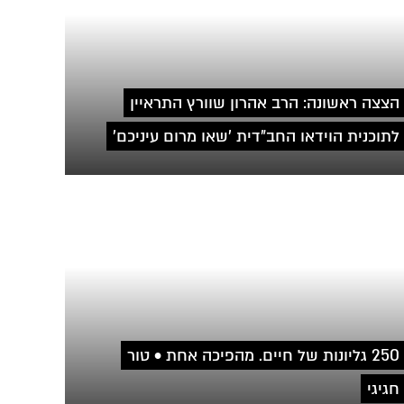
הצצה ראשונה: הרב אהרון שוורץ התראיין
לתוכנית הוידאו החב"דית 'שאו מרום עיניכם'
250 גליונות של חיים. מהפיכה אחת • טור
חגיגי