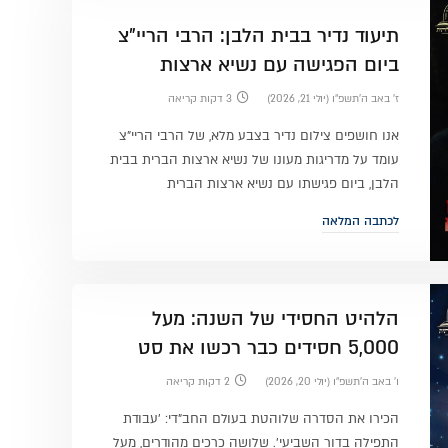
תיעוד נדיר בבית הלבן: הרבי הריי"צ
ביום הפגישה עם נשיא ארצות
הברית
ז׳ באב ה׳תשפ״ו (יולי 21, 2026)
3 דקות קריאה
אנו חושפים צילום נדיר בצבע מלא, של הרבי הריי"צ
עומד על מדריגות מעונו של נשיא ארצות הברית בבית
הלבן, ביום פגישתו עם נשיא ארצות הברית
לכתבה המלאה
הלהיט החסידי של השנה: מעל
5,000 חסידים כבר רכשו את סט
הספרים שכבש את ליובאוויטש
ו׳ באב ה׳תשפ״ו (יולי 20, 2026)
2 דקות קריאה
הכירו את הסדרה שלוהטת בעולם החב"די: 'עבודת
התפילה בדור השביעי'. שלושה כרכים מהודרים, מעל