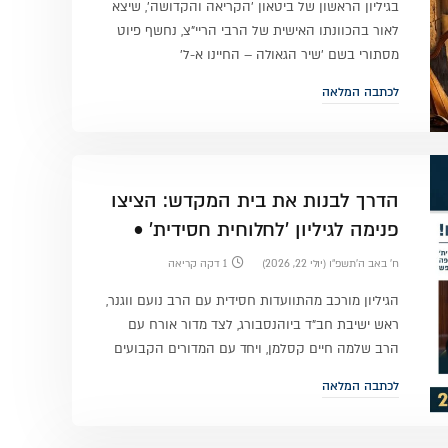
בגיליון הראשון של ביטאון 'הקריאה והקדושה', שיצא
לאור בהכוונתו האישית של הרבי הריי"צ, נחשף פיוט
מסתורי בשם 'שיר הגאולה – החיינו א-ל'
לכתבה המלאה
 הכור
כיצד התגלה החג המיוחד והכמוס ח"י
באלול לכל החסידים? • מפתיע
הדרך לבנות את בית המקדש: הציצו
פנימה לגיליון 'לחלוחית חסידית' •
להורדה
ח׳ באב ה׳תשפ״ו (יולי 22, 2026)
1 דקה קריאה
הגיליון מורכב מהתוועדות חסידית עם הרב נועם ווגנר,
ראש ישיבת חב"ד ביוהנסבורג, לצד מדור אורח עם
הרב שלמה חיים קסלמן, ויחד עם המדורים הקבועים
לכתבה המלאה
'אפילו האבנים
'כי בנפשו הוא':
מתיקות 'שער
רקדו': הבכיות,
מדוע רבותינו
היחוד והאמונה':