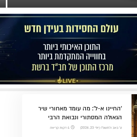
'החיינו א-ל': מה עומד מאחורי שיר
הגאולה המסתורי ונבואת הרבי
הריי"צ?
ט׳ באב ה׳תשפ״ו (יולי 23, 2026)
4 דקות קריאה