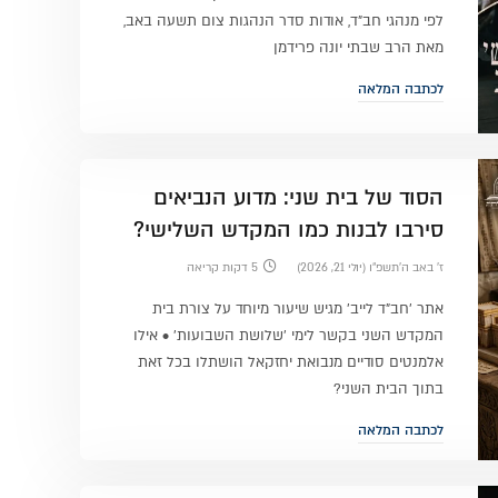
לפי מנהגי חב"ד, אודות סדר הנהגות צום תשעה באב,
מאת הרב שבתי יונה פרידמן
לכתבה המלאה
הסוד של בית שני: מדוע הנביאים
סירבו לבנות כמו המקדש השלישי?
ז׳ באב ה׳תשפ״ו (יולי 21, 2026)
5 דקות קריאה
אתר 'חב"ד לייב' מגיש שיעור מיוחד על צורת בית
המקדש השני בקשר לימי 'שלושת השבועות' • אילו
אלמנטים סודיים מנבואת יחזקאל הושתלו בכל זאת
בתוך הבית השני?
לכתבה המלאה