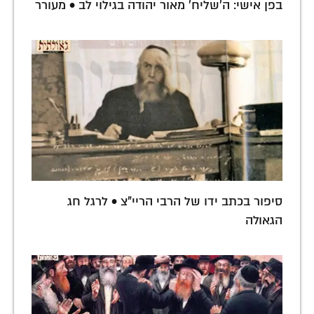
בפן אישי: ה'שליח' מאור יהודה בגילוי לב • מעורר
סיפור בכתב ידו של הרבי הריי"צ • לרגל חג
הגאולה