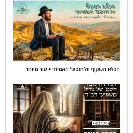
הכלא השקוף וה'חופש' האמיתי • טור מיוחד