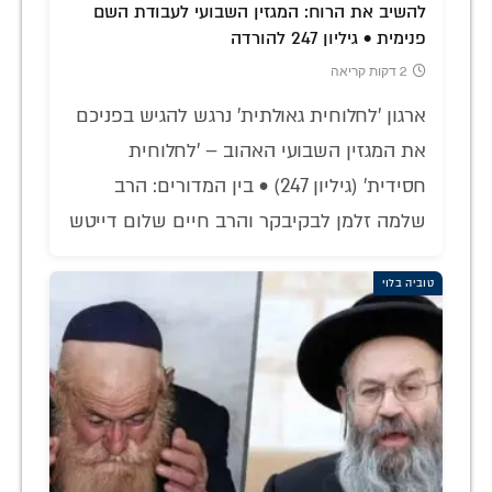
להשיב את הרוח: המגזין השבועי לעבודת השם
פנימית • גיליון 247 להורדה
2 דקות קריאה
ארגון 'לחלוחית גאולתית' נרגש להגיש בפניכם
את המגזין השבועי האהוב – 'לחלוחית
חסידית' (גיליון 247) • בין המדורים: הרב
שלמה זלמן לבקיבקר והרב חיים שלום דייטש
טוביה בלוי