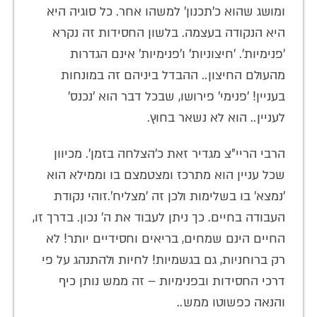
ומושג שהוא כ'תכנון' למשהו אחר. כל סוגיה היא
היא הנקודה בעצמה. בלשון החסידות זה נקרא
'פנימיות'. 'חיצוניות' ו'פנימיות' אינם הגדרות
מהעולם החיצון.. ההבדל ביניהם זה במונחות
בעניין! 'פנימי' פירושו, שבכל דבר הוא 'נכנס'
לעניין.. הוא לא נשאר בחוץ.
הרבי הריי"צ מגדיר זאת כ'הצלחה בזמן'. מכיוון
שכל עניין הוא מתרכז ומצטמצם בו וממילא הוא
'נמצא' בו בשלימות ולכן זה 'מצליח'.זוהי נקודת
העבודה בחיים. כך ניתן לעבוד את ה' נכון. בדרך זו,
החיים הינם שמחים, בריאים וחסידיים יותר! לא
רק ברוחניות, גם בגשמיות! לחיות ולהתנהג על פי
דרכי החסידות ובפנימיות – זה ממש נותן כיף
והנאה כפשוטו ממש..