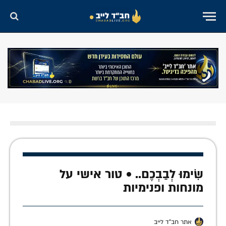
שִׂימוּ לְבַבְכֶם.. • טור אישי על
מונחות ופנימיות
אתר חב"ד לייב