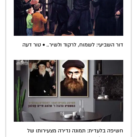
דור השביעי: לשמוח, לרקוד ולשיר.. • טור דעה
חשיפה בלעדית: תמונה נדירה מצעירותו של