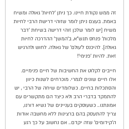
זה ממש נקודת חיינו. כך ניתן 'לחיות' גאולה ומשיח
באמת. בעצם ניתן לומר שזוהי דרישת הרבי לחיות
משיח [יש לומר שלכן זוהי דרישה בשיחת 'דבר
מלכות' פנחס תנש"א, ב'המשך' ההדרכה לחיות
גאולה]. להיכנס ל'עולם' של גאולה. לחוש ולהרגיש
זאת. להיות 'פנימי'!
חייבים לקלוט את החשיבות של חיים פנימיים.
אלו חיים שונים לגמרי. מוכרחים לשנות כיוון
והסתכלות בחיים. כשלומדים שיחה של הרבי , יש
להתמקד בדברי הרב ולא כיצד הם מתקשרים עם
אמונתנו.. כשעוסקים בעניינים של נשיא דורנו,
צריך להתעסק בהם ברצינות ללא מחשבה אודות
ה'קידומים' שזה יקדם.. אם נחשוב על כך רגע