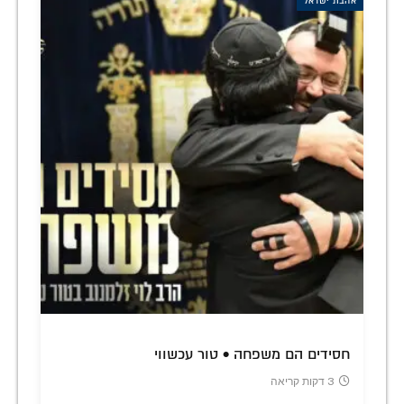
אהבת ישראל
חסידים הם משפחה • טור עכשווי
3 דקות קריאה