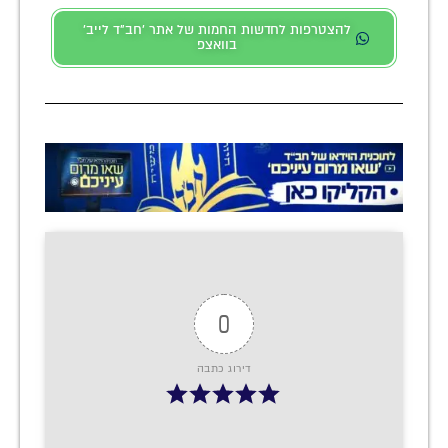
להצטרפות לחדשות החמות של אתר 'חב"ד לייב'
בוואצפ
0
דירוג כתבה