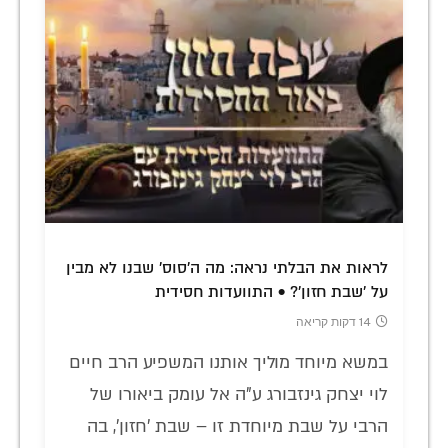
לראות את הבלתי נראה: מה ה'סוס' שבנו לא מבין
על 'שבת חזון'? • התוועדות חסידית
14 דקות קריאה
במשא מיוחד מוליך אותנו המשפיע הרב חיים
לוי יצחק גינזבורג ע"ה אל עומק ביאורו של
הרבי על שבת מיוחדת זו – שבת 'חזון', בה