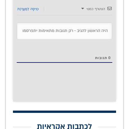
הצטרף כמנוי
כְּנִיסָה לַמַעֲרֶכֶת
0
תגובות
לכתבות אקראיות