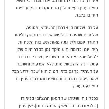
אינו רק כ'הכנה' לתחום מסויים ומוגדר. כל נושא
הוא העניין בעצמו ולכן ההתמקדות בזמן עשייתו
היא בו בלבד.
על רבי שלמה בן אדרת [הרשב"א] מסופר,
שלמרות שהיה מגדולי ישראל בדורו ועסק בלימוד
התורה יומם וליל וענה מאות תשובות הלכתיות
מידי יום וכדומה, הוא מיקד זמן בסדר היום שלו
ל'טיול' יומי. זאת אומרת שמכיוון שבכל דבר בו
עסק – זה היה בשלימות, ללא הפרעות וחשיבה
על העתיד, כך גם בזמן הטיול הוא 'שכח' לרגע מכל
שאר עיסוקיו הרבים והנחוצים והתרכז בעניין בו
הוא כעת עוסק.
ככלל, זוהי שיטתו של הגאון הרגצ'ובי בלימודו
[שלכאורה הרבי 'מאמץ' אותה בחום]. אין עניין