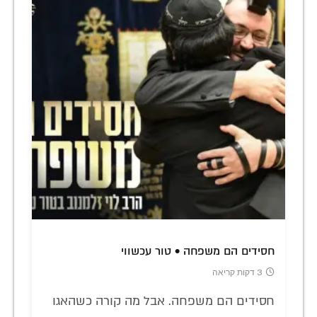
חסידים הם משפחה • טור עכשווי
3 דקות קריאה
חסידים הם משפחה. אבל מה קורה כשהאגו