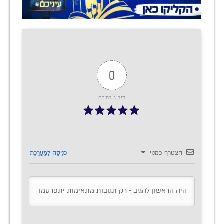
0
דירוג כתבה
הצטרף כמנוי
כְּנִיסָה לַמַעֲרֶכֶת