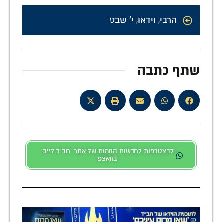
הרבי
,
וידאו
,
י' שבט
שתף כתבה
להצטרפות לחדשות החמות של אתר 'חב"ד לייב'
בוואצפ