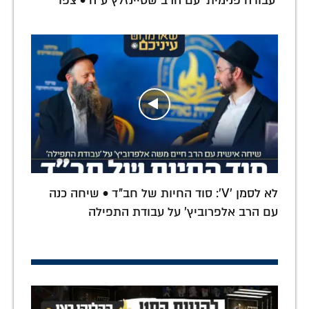
'עבודה פנימית' עם הרב שטיינזלץ ע"ה • צפו
לא לסמן 'V': סוד החיות של חב"ד • שיחה כנה
עם הרב אלפרוביץ' על עבודת התפילה