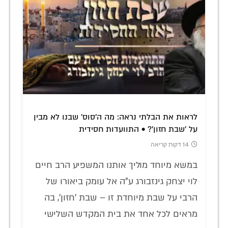
לראות את הבלתי נראה: מה ה'סוס' שבנו לא מבין
על 'שבת חזון'? • התוועדות חסידית
14 דקות קריאה
במשא מיוחד מוליך אותנו המשפיע הרב חיים
לוי יצחק גינזבורג ע"ה אל עומק ביאורו של
הרבי על שבת מיוחדת זו – שבת 'חזון', בה
מראים לכל אחד את בית המקדש השלישי