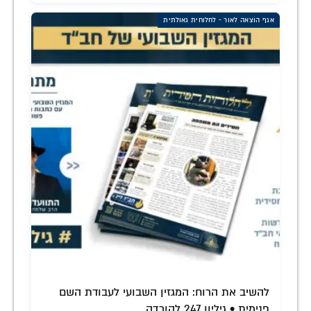
אגף הוצאה לאור - לחלוחית גאולתית
להשיב את הרוח: המגזין השבועי לעבודת השם
פנימית • גיליון 247 להורדה