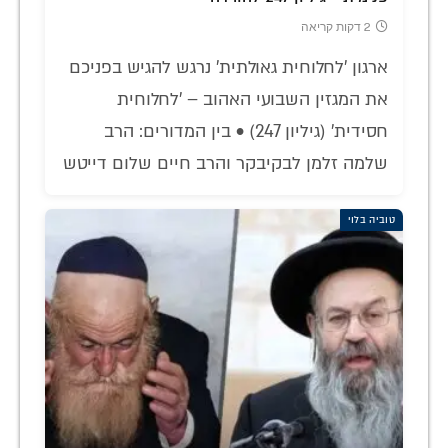
2 דקות קריאה
ארגון 'לחלוחית גאולתית' נרגש להגיש בפניכם
את המגזין השבועי האהוב – 'לחלוחית
חסידית' (גיליון 247) • בין המדורים: הרב
שלמה זלמן לבקיבקר והרב חיים שלום דייטש
טוביה בלוי